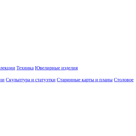
лекции
Техника
Ювелирные изделия
ии
Скульптура и статуэтки
Старинные карты и планы
Столовое