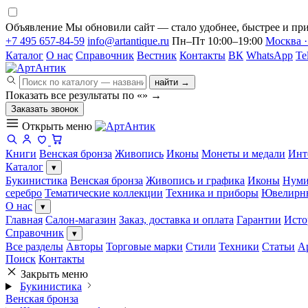
Объявление
Мы обновили сайт — стало удобнее, быстрее и при
+7 495 657-84-59
info@artantique.ru
Пн–Пт 10:00–19:00
Москва ·
Каталог
О нас
Справочник
Вестник
Контакты
ВК
WhatsApp
Te
найти →
Показать все результаты по «
»
→
Заказать звонок
Открыть меню
Книги
Венская бронза
Живопись
Иконы
Монеты и медали
Инт
Каталог
▾
Букинистика
Венская бронза
Живопись и графика
Иконы
Нуми
серебро
Тематические коллекции
Техника и приборы
Ювелирн
О нас
▾
Главная
Салон-магазин
Заказ, доставка и оплата
Гарантии
Исто
Справочник
▾
Все разделы
Авторы
Торговые марки
Стили
Техники
Статьи
А
Поиск
Контакты
Закрыть меню
Букинистика
Венская бронза