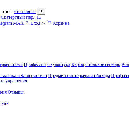
ятнее.
Что нового
 Скатертный пер., 15
legram
MAX
Вход
Корзина
ерьер и быт
Профессии
Скульптура
Карты
Столовое серебро
Кол
зматика и Фалеристика
Предметы интерьера и обихода
Професс
ые украшения
рия
Отзывы
рхив