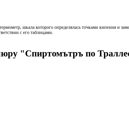
рмометр, шкала которого определялась точками кипения и замерз
тветствии с его таблицами.
мюру
"Спиртомътръ по Траллес