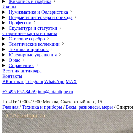
Живопись и графика
Иконы
Нумизматика и Фалеристика
Предметы интерьера и обихода
Профессии
Скульптура и статуэтки
Старинные карты и планы
Столовое серебро
Тематические коллекции
Техника и приборы
Ювелирные украшения
О нас
Справочник
Вестник антиквара
Контакты
ВКонтакте
Telegram
WhatsApp
MAX
+7 495 657-84-59
info@artantique.ru
Пн–Пт 10:00–19:00
Москва, Скатертный пер., 15
Главная
/
Техника и приборы
/
Весы, разновесы, меры
/
Спиртов