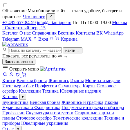
Объявление
Мы обновили сайт — стало удобнее, быстрее и
приятнее.
Что нового
+7 495 657-84-59
info@artantique.ru
Пн–Пт 10:00–19:00
Москва
· Скатертный пер., 15
Каталог
О нас
Справочник
Вестник
Контакты
ВК
WhatsApp
Telegram
MAX
Вход
Корзина
найти →
Показать все результаты по «
»
→
Заказать звонок
Открыть меню
Книги
Венская бронза
Живопись
Иконы
Монеты и медали
Интерьер и быт
Профессии
Скульптура
Карты
Столовое
серебро
Коллекции
Техника
Ювелирные изделия
Каталог
▾
Букинистика
Венская бронза
Живопись и графика
Иконы
Нумизматика и Фалеристика
Предметы интерьера и обихода
Профессии
Скульптура и статуэтки
Старинные карты и
планы
Столовое серебро
Тематические коллекции
Техника и
приборы
Ювелирные украшения
О нас
▾