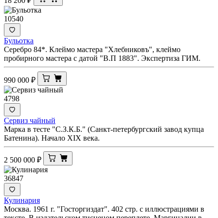
18 200
₽
10540
Бульотка
Серебро 84*. Клеймо мастера "Хлебниковъ", клеймо
пробирного мастера с датой "В.П 1883". Экспертиза ГИМ.
990 000
₽
4798
Сервиз чайный
Марка в тесте "С.З.К.Б." (Санкт-петербургский завод купца
Батенина). Начало XIX века.
2 500 000
₽
36847
Кулинария
Москва. 1961 г. "Госторгиздат". 402 стр. с иллюстрациями в
тексте. В издательском тисненом переплете. Маргиналии в