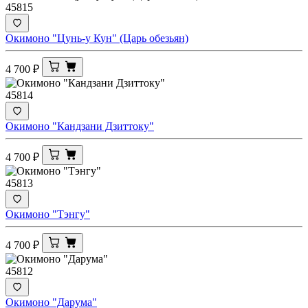
45815
Окимоно "Цунь-у Кун" (Царь обезьян)
4 700
₽
45814
Окимоно "Кандзани Дзиттоку"
4 700
₽
45813
Окимоно "Тэнгу"
4 700
₽
45812
Окимоно "Дарума"