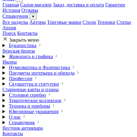
Главная
Салон-магазин
Заказ, доставка и оплата
Гарантии
История
Отзывы
Справочник
▾
Все разделы
Авторы
Торговые марки
Стили
Техники
Статьи
Архив
Поиск
Контакты
Закрыть меню
Букинистика
Венская бронза
Живопись и графика
Иконы
Нумизматика и Фалеристика
Предметы интерьера и обихода
Профессии
Скульптура и статуэтки
Старинные карты и планы
Столовое серебро
Тематические коллекции
Техника и приборы
Ювелирные украшения
О нас
Справочник
Вестник антиквара
Контакты