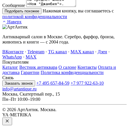
Сообщение
Нажимая кнопку, вы соглашаетесь с
Подобрать похожее
политикой конфиденциальности
Наверх
Антикварный салон в Москве. Серебро, фарфор, бронза,
живопись и книги — с 2004 года.
ВКонтакте
·
Telegram
·
TG канал
·
MAX канал
·
Дзен
·
WhatsApp
·
MAX
Покупателям
Каталог
Вестник антиквара
О салоне
Контакты
Оплата и
доставка
Гарантии
Политика конфиденциальности
Связь
+7 495 657-84-59
+7 977 922-63-10
Заказать звонок
info@artantique.ru
Москва, Скатертный пер., 15
Пн–Пт 10:00–19:00
© 2026 АртАнтик. Москва.
YA·METRIKA