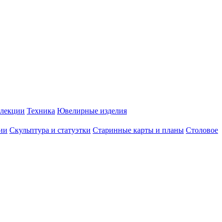
лекции
Техника
Ювелирные изделия
ии
Скульптура и статуэтки
Старинные карты и планы
Столовое