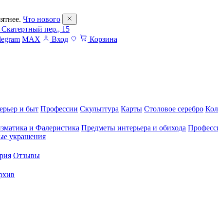
ятнее.
Что нового
 Скатертный пер., 15
legram
MAX
Вход
Корзина
ерьер и быт
Профессии
Скульптура
Карты
Столовое серебро
Кол
зматика и Фалеристика
Предметы интерьера и обихода
Професс
ые украшения
рия
Отзывы
рхив