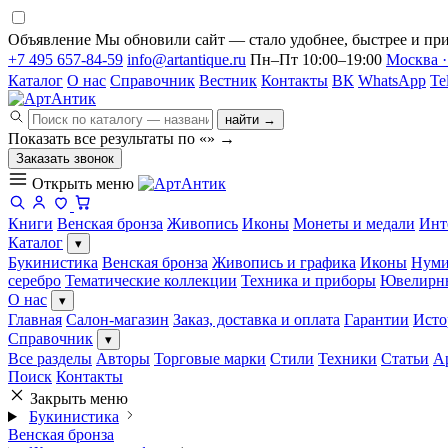
Объявление
Мы обновили сайт — стало удобнее, быстрее и при
+7 495 657-84-59
info@artantique.ru
Пн–Пт 10:00–19:00
Москва ·
Каталог
О нас
Справочник
Вестник
Контакты
ВК
WhatsApp
Te
найти →
Показать все результаты по «
»
→
Заказать звонок
Открыть меню
Книги
Венская бронза
Живопись
Иконы
Монеты и медали
Инт
Каталог
▾
Букинистика
Венская бронза
Живопись и графика
Иконы
Нуми
серебро
Тематические коллекции
Техника и приборы
Ювелирн
О нас
▾
Главная
Салон-магазин
Заказ, доставка и оплата
Гарантии
Исто
Справочник
▾
Все разделы
Авторы
Торговые марки
Стили
Техники
Статьи
А
Поиск
Контакты
Закрыть меню
Букинистика
Венская бронза