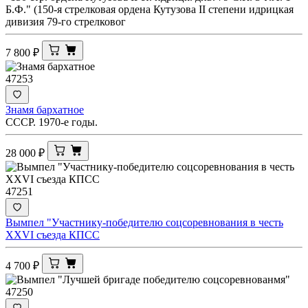
Б.Ф." (150-я стрелковая ордена Кутузова II степени идрицкая
дивизия 79-го стрелковог
7 800
₽
47253
Знамя бархатное
СССР. 1970-е годы.
28 000
₽
47251
Вымпел "Участнику-победителю соцсоревнования в честь
XXVI съезда КПСС
4 700
₽
47250