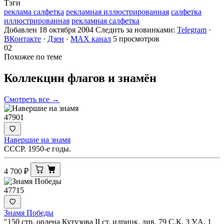
Тэги
реклама салфетка
рекламная иллюстрированная
салфетка
иллюстрированная
рекламная салфетка
Добавлен 18 октября 2004
Следить за новинками:
Telegram
·
ВКонтакте
·
Дзен
·
MAX канал
5 просмотров
02
Похожее по теме
Коллекции флагов и
знамён
Смотреть все →
47901
Навершие на знамя
СССР. 1950-е годы.
4 700
₽
47715
Знамя Победы
"150 стр. ордена Кутузова II ст. идрицк. див. 79 С.К. 3 У.А. 1