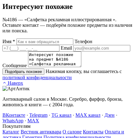
Интересуют
похожие
№4186 — «Салфетка рекламная иллюстрированная ».
Оставьте контакт — подберём похожие предметы из наличия
или поиска.
Имя
*
Телефон
Email
Сообщение
Нажимая кнопку, вы соглашаетесь с
Подобрать похожее
политикой конфиденциальности
Наверх
Антикварный салон в Москве. Серебро, фарфор, бронза,
живопись и книги — с 2004 года.
ВКонтакте
·
Telegram
·
TG канал
·
MAX канал
·
Дзен
·
WhatsApp
·
MAX
Покупателям
Каталог
Вестник антиквара
О салоне
Контакты
Оплата и
доставка
Гарантии
Политика конфиденциальности