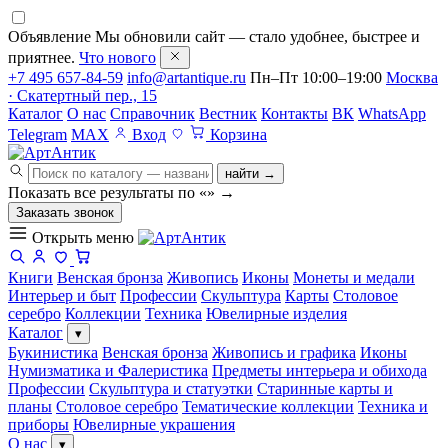
Объявление
Мы обновили сайт — стало удобнее, быстрее и
приятнее.
Что нового
+7 495 657-84-59
info@artantique.ru
Пн–Пт 10:00–19:00
Москва
· Скатертный пер., 15
Каталог
О нас
Справочник
Вестник
Контакты
ВК
WhatsApp
Telegram
MAX
Вход
Корзина
найти →
Показать все результаты по «
»
→
Заказать звонок
Открыть меню
Книги
Венская бронза
Живопись
Иконы
Монеты и медали
Интерьер и быт
Профессии
Скульптура
Карты
Столовое
серебро
Коллекции
Техника
Ювелирные изделия
Каталог
▾
Букинистика
Венская бронза
Живопись и графика
Иконы
Нумизматика и Фалеристика
Предметы интерьера и обихода
Профессии
Скульптура и статуэтки
Старинные карты и
планы
Столовое серебро
Тематические коллекции
Техника и
приборы
Ювелирные украшения
О нас
▾