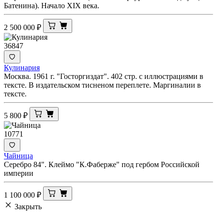
Батенина). Начало XIX века.
2 500 000
₽
36847
Кулинария
Москва. 1961 г. "Госторгиздат". 402 стр. с иллюстрациями в
тексте. В издательском тисненом переплете. Маргиналии в
тексте.
5 800
₽
10771
Чайница
Серебро 84". Клеймо "К.Фаберже" под гербом Российской
империи
1 100 000
₽
Закрыть