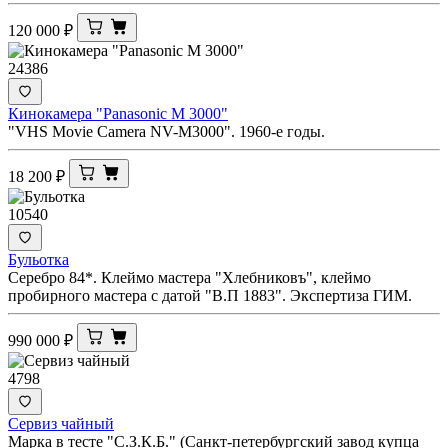
120 000
₽
24386
Кинокамера "Panasonic M 3000"
"VHS Movie Camera NV-M3000". 1960-е годы.
18 200
₽
10540
Бульотка
Серебро 84*. Клеймо мастера "Хлебниковъ", клеймо
пробирного мастера с датой "В.П 1883". Экспертиза ГИМ.
990 000
₽
4798
Сервиз чайный
Марка в тесте "С.З.К.Б." (Санкт-петербургский завод купца