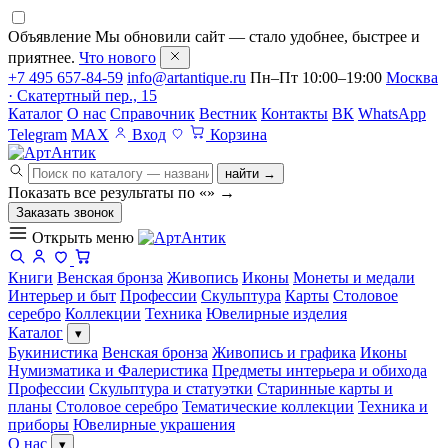
Объявление
Мы обновили сайт — стало удобнее, быстрее и
приятнее.
Что нового
+7 495 657-84-59
info@artantique.ru
Пн–Пт 10:00–19:00
Москва
· Скатертный пер., 15
Каталог
О нас
Справочник
Вестник
Контакты
ВК
WhatsApp
Telegram
MAX
Вход
Корзина
найти →
Показать все результаты по «
»
→
Заказать звонок
Открыть меню
Книги
Венская бронза
Живопись
Иконы
Монеты и медали
Интерьер и быт
Профессии
Скульптура
Карты
Столовое
серебро
Коллекции
Техника
Ювелирные изделия
Каталог
▾
Букинистика
Венская бронза
Живопись и графика
Иконы
Нумизматика и Фалеристика
Предметы интерьера и обихода
Профессии
Скульптура и статуэтки
Старинные карты и
планы
Столовое серебро
Тематические коллекции
Техника и
приборы
Ювелирные украшения
О нас
▾