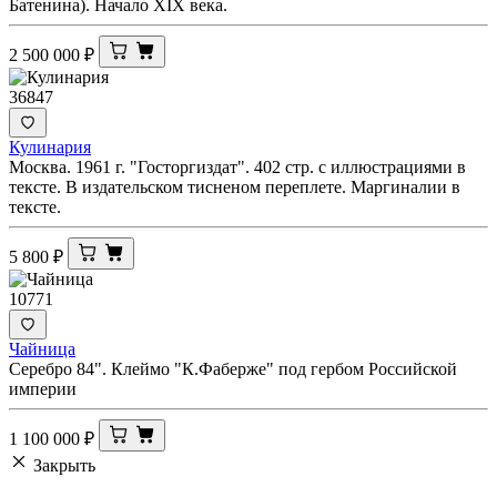
Батенина). Начало XIX века.
2 500 000
₽
36847
Кулинария
Москва. 1961 г. "Госторгиздат". 402 стр. с иллюстрациями в
тексте. В издательском тисненом переплете. Маргиналии в
тексте.
5 800
₽
10771
Чайница
Серебро 84". Клеймо "К.Фаберже" под гербом Российской
империи
1 100 000
₽
Закрыть