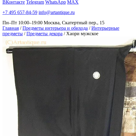
ВКонтакте
Telegram
WhatsApp
MAX
+7 495 657-84-59
info@artantique.ru
Пн–Пт 10:00–19:00
Москва, Скатертный пер., 15
Главная
/
Предметы интерьера и обихода
/
Интерьерные
предметы
/
Предметы декора
/
Хаори мужское