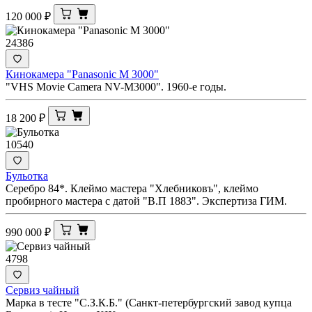
120 000
₽
24386
Кинокамера "Panasonic M 3000"
"VHS Movie Camera NV-M3000". 1960-е годы.
18 200
₽
10540
Бульотка
Серебро 84*. Клеймо мастера "Хлебниковъ", клеймо
пробирного мастера с датой "В.П 1883". Экспертиза ГИМ.
990 000
₽
4798
Сервиз чайный
Марка в тесте "С.З.К.Б." (Санкт-петербургский завод купца