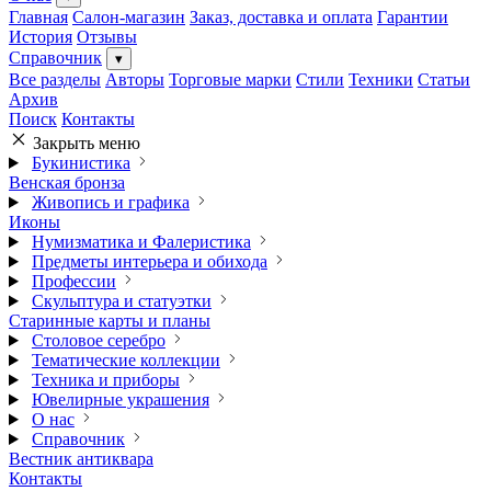
Главная
Салон-магазин
Заказ, доставка и оплата
Гарантии
История
Отзывы
Справочник
▾
Все разделы
Авторы
Торговые марки
Стили
Техники
Статьи
Архив
Поиск
Контакты
Закрыть меню
Букинистика
Венская бронза
Живопись и графика
Иконы
Нумизматика и Фалеристика
Предметы интерьера и обихода
Профессии
Скульптура и статуэтки
Старинные карты и планы
Столовое серебро
Тематические коллекции
Техника и приборы
Ювелирные украшения
О нас
Справочник
Вестник антиквара
Контакты