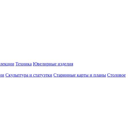
лекции
Техника
Ювелирные изделия
ии
Скульптура и статуэтки
Старинные карты и планы
Столовое