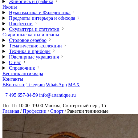
Живопись и графика
Иконы
Нумизматика и Фалеристика
Предметы интерьера и обихода
Профессии
Скульптура и статуэтки
Старинные карты и планы
Столовое серебро
Тематические коллекции
Техника и приборы
Ювелирные украшения
О нас
Справочник
Вестник антиквара
Контакты
ВКонтакте
Telegram
WhatsApp
MAX
+7 495 657-84-59
info@artantique.ru
Пн–Пт 10:00–19:00
Москва, Скатертный пер., 15
Главная
/
Профессии
/
Спорт
/
Ракетки теннисные