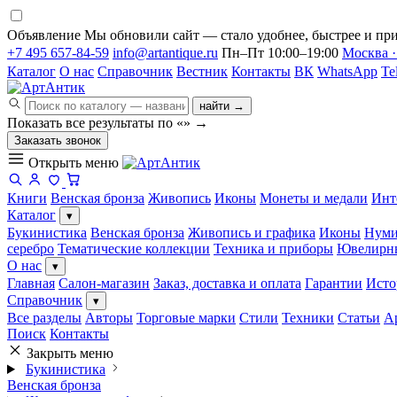
Объявление
Мы обновили сайт — стало удобнее, быстрее и при
+7 495 657-84-59
info@artantique.ru
Пн–Пт 10:00–19:00
Москва ·
Каталог
О нас
Справочник
Вестник
Контакты
ВК
WhatsApp
Te
найти →
Показать все результаты по «
»
→
Заказать звонок
Открыть меню
Книги
Венская бронза
Живопись
Иконы
Монеты и медали
Инт
Каталог
▾
Букинистика
Венская бронза
Живопись и графика
Иконы
Нуми
серебро
Тематические коллекции
Техника и приборы
Ювелирн
О нас
▾
Главная
Салон-магазин
Заказ, доставка и оплата
Гарантии
Исто
Справочник
▾
Все разделы
Авторы
Торговые марки
Стили
Техники
Статьи
А
Поиск
Контакты
Закрыть меню
Букинистика
Венская бронза