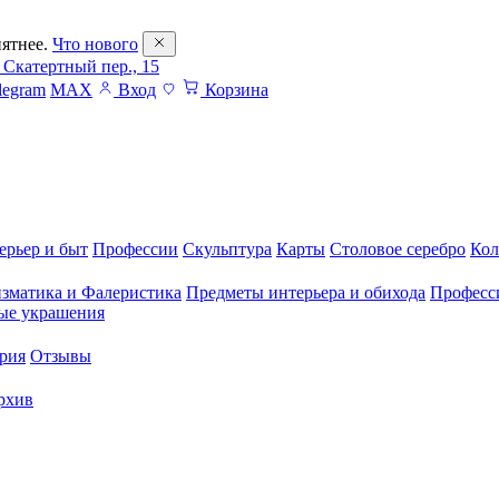
ятнее.
Что нового
 Скатертный пер., 15
legram
MAX
Вход
Корзина
ерьер и быт
Профессии
Скульптура
Карты
Столовое серебро
Кол
зматика и Фалеристика
Предметы интерьера и обихода
Професс
ые украшения
рия
Отзывы
рхив