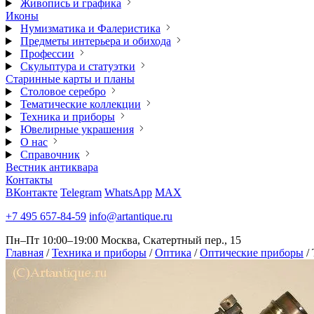
Живопись и графика
Иконы
Нумизматика и Фалеристика
Предметы интерьера и обихода
Профессии
Скульптура и статуэтки
Старинные карты и планы
Столовое серебро
Тематические коллекции
Техника и приборы
Ювелирные украшения
О нас
Справочник
Вестник антиквара
Контакты
ВКонтакте
Telegram
WhatsApp
MAX
+7 495 657-84-59
info@artantique.ru
Пн–Пт 10:00–19:00
Москва, Скатертный пер., 15
Главная
/
Техника и приборы
/
Оптика
/
Оптические приборы
/