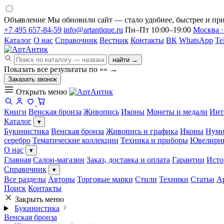
Объявление
Мы обновили сайт — стало удобнее, быстрее и при
+7 495 657-84-59
info@artantique.ru
Пн–Пт 10:00–19:00
Москва ·
Каталог
О нас
Справочник
Вестник
Контакты
ВК
WhatsApp
Te
найти →
Показать все результаты по «
»
→
Заказать звонок
Открыть меню
Книги
Венская бронза
Живопись
Иконы
Монеты и медали
Инт
Каталог
▾
Букинистика
Венская бронза
Живопись и графика
Иконы
Нуми
серебро
Тематические коллекции
Техника и приборы
Ювелирн
О нас
▾
Главная
Салон-магазин
Заказ, доставка и оплата
Гарантии
Исто
Справочник
▾
Все разделы
Авторы
Торговые марки
Стили
Техники
Статьи
А
Поиск
Контакты
Закрыть меню
Букинистика
Венская бронза