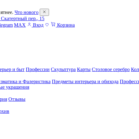
ятнее.
Что нового
 Скатертный пер., 15
legram
MAX
Вход
Корзина
ерьер и быт
Профессии
Скульптура
Карты
Столовое серебро
Кол
зматика и Фалеристика
Предметы интерьера и обихода
Професс
ые украшения
рия
Отзывы
рхив