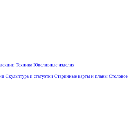
лекции
Техника
Ювелирные изделия
ии
Скульптура и статуэтки
Старинные карты и планы
Столовое