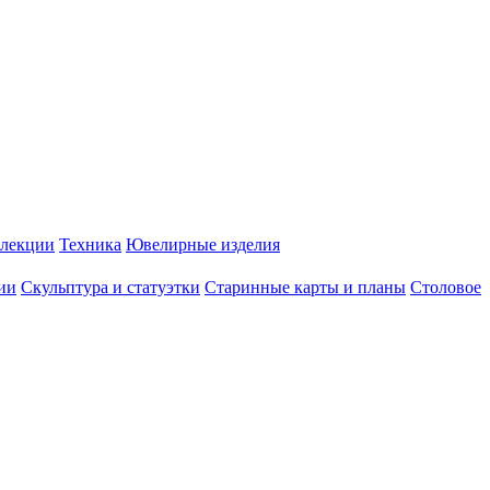
лекции
Техника
Ювелирные изделия
ии
Скульптура и статуэтки
Старинные карты и планы
Столовое