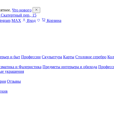
ятнее.
Что нового
 Скатертный пер., 15
legram
MAX
Вход
Корзина
ерьер и быт
Профессии
Скульптура
Карты
Столовое серебро
Кол
зматика и Фалеристика
Предметы интерьера и обихода
Професс
ые украшения
рия
Отзывы
рхив