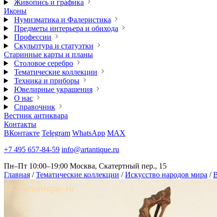
Живопись и графика
Иконы
Нумизматика и Фалеристика
Предметы интерьера и обихода
Профессии
Скульптура и статуэтки
Старинные карты и планы
Столовое серебро
Тематические коллекции
Техника и приборы
Ювелирные украшения
О нас
Справочник
Вестник антиквара
Контакты
ВКонтакте
Telegram
WhatsApp
MAX
+7 495 657-84-59
info@artantique.ru
Пн–Пт 10:00–19:00
Москва, Скатертный пер., 15
Главная
/
Тематические коллекции
/
Искусство народов мира
/
В