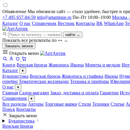
Объявление
Мы обновили сайт — стало удобнее, быстрее и при
+7 495 657-84-59
info@artantique.ru
Пн–Пт 10:00–19:00
Москва ·
Каталог
О нас
Справочник
Вестник
Контакты
ВК
WhatsApp
Te
найти →
Показать все результаты по «
»
→
Заказать звонок
Открыть меню
Книги
Венская бронза
Живопись
Иконы
Монеты и медали
Инт
Каталог
▾
Букинистика
Венская бронза
Живопись и графика
Иконы
Нуми
серебро
Тематические коллекции
Техника и приборы
Ювелирн
О нас
▾
Главная
Салон-магазин
Заказ, доставка и оплата
Гарантии
Исто
Справочник
▾
Все разделы
Авторы
Торговые марки
Стили
Техники
Статьи
А
Поиск
Контакты
Закрыть меню
Букинистика
Венская бронза