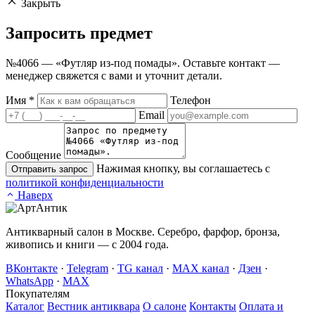
Закрыть
Запросить
предмет
№4066 — «Футляр из-под помады». Оставьте контакт —
менеджер свяжется с вами и уточнит детали.
Имя
*
Телефон
Email
Сообщение
Нажимая кнопку, вы соглашаетесь с
Отправить запрос
политикой конфиденциальности
Наверх
Антикварный салон в Москве. Серебро, фарфор, бронза,
живопись и книги — с 2004 года.
ВКонтакте
·
Telegram
·
TG канал
·
MAX канал
·
Дзен
·
WhatsApp
·
MAX
Покупателям
Каталог
Вестник антиквара
О салоне
Контакты
Оплата и