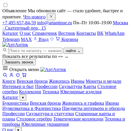
Объявление
Мы обновили сайт — стало удобнее, быстрее и
приятнее.
Что нового
+7 495 657-84-59
info@artantique.ru
Пн–Пт 10:00–19:00
Москва
· Скатертный пер., 15
Каталог
О нас
Справочник
Вестник
Контакты
ВК
WhatsApp
Telegram
MAX
Вход
Корзина
найти →
Показать все результаты по «
»
→
Заказать звонок
Открыть меню
Книги
Венская бронза
Живопись
Иконы
Монеты и медали
Интерьер и быт
Профессии
Скульптура
Карты
Столовое
серебро
Коллекции
Техника
Ювелирные изделия
Каталог
▾
Букинистика
Венская бронза
Живопись и графика
Иконы
Нумизматика и Фалеристика
Предметы интерьера и обихода
Профессии
Скульптура и статуэтки
Старинные карты и
планы
Столовое серебро
Тематические коллекции
Техника и
приборы
Ювелирные украшения
О нас
▾