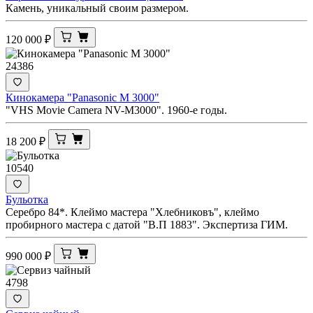
Камень, уникальный своим размером.
120 000
₽
24386
Кинокамера "Panasonic M 3000"
"VHS Movie Camera NV-M3000". 1960-е годы.
18 200
₽
10540
Бульотка
Серебро 84*. Клеймо мастера "Хлебниковъ", клеймо
пробирного мастера с датой "В.П 1883". Экспертиза ГИМ.
990 000
₽
4798