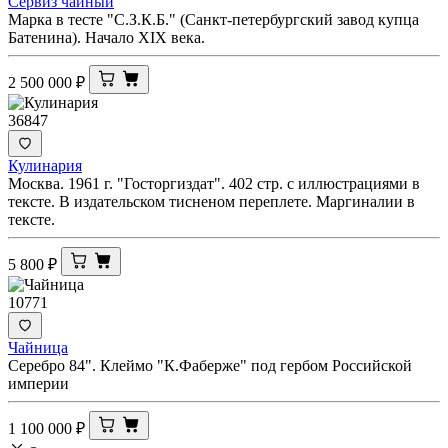
Сервиз чайный
Марка в тесте "С.З.К.Б." (Санкт-петербургский завод купца
Батенина). Начало XIX века.
2 500 000
₽
36847
Кулинария
Москва. 1961 г. "Госторгиздат". 402 стр. с иллюстрациями в
тексте. В издательском тисненом переплете. Маргиналии в
тексте.
5 800
₽
10771
Чайница
Серебро 84". Клеймо "К.Фаберже" под гербом Российской
империи
1 100 000
₽