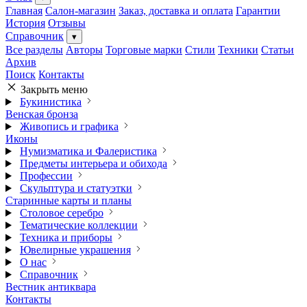
Главная
Салон-магазин
Заказ, доставка и оплата
Гарантии
История
Отзывы
Справочник
▾
Все разделы
Авторы
Торговые марки
Стили
Техники
Статьи
Архив
Поиск
Контакты
Закрыть меню
Букинистика
Венская бронза
Живопись и графика
Иконы
Нумизматика и Фалеристика
Предметы интерьера и обихода
Профессии
Скульптура и статуэтки
Старинные карты и планы
Столовое серебро
Тематические коллекции
Техника и приборы
Ювелирные украшения
О нас
Справочник
Вестник антиквара
Контакты