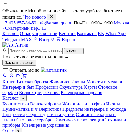
Объявление
Мы обновили сайт — стало удобнее, быстрее и
приятнее.
Что нового
+7 495 657-84-59
info@artantique.ru
Пн–Пт 10:00–19:00
Москва
· Скатертный пер., 15
Каталог
О нас
Справочник
Вестник
Контакты
ВК
WhatsApp
Telegram
MAX
Вход
Корзина
найти →
Показать все результаты по «
»
→
Заказать звонок
Открыть меню
Книги
Венская бронза
Живопись
Иконы
Монеты и медали
Интерьер и быт
Профессии
Скульптура
Карты
Столовое
серебро
Коллекции
Техника
Ювелирные изделия
Каталог
▾
Букинистика
Венская бронза
Живопись и графика
Иконы
Нумизматика и Фалеристика
Предметы интерьера и обихода
Профессии
Скульптура и статуэтки
Старинные карты и
планы
Столовое серебро
Тематические коллекции
Техника и
приборы
Ювелирные украшения
О нас
▾