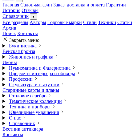
Главная
Салон-магазин
Заказ, доставка и оплата
Гарантии
История
Отзывы
Справочник
▾
Все разделы
Авторы
Торговые марки
Стили
Техники
Статьи
Архив
Поиск
Контакты
Закрыть меню
Букинистика
Венская бронза
Живопись и графика
Иконы
Нумизматика и Фалеристика
Предметы интерьера и обихода
Профессии
Скульптура и статуэтки
Старинные карты и планы
Столовое серебро
Тематические коллекции
Техника и приборы
Ювелирные украшения
О нас
Справочник
Вестник антиквара
Контакты