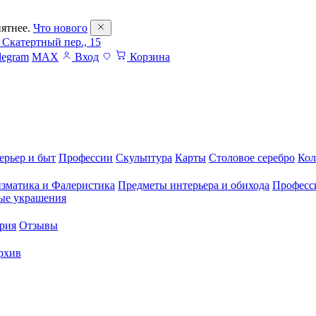
ятнее.
Что нового
 Скатертный пер., 15
legram
MAX
Вход
Корзина
ерьер и быт
Профессии
Скульптура
Карты
Столовое серебро
Кол
зматика и Фалеристика
Предметы интерьера и обихода
Професс
ые украшения
рия
Отзывы
рхив