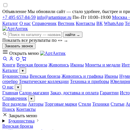
Объявление
Мы обновили сайт — стало удобнее, быстрее и при
+7 495 657-84-59
info@artantique.ru
Пн–Пт 10:00–19:00
Москва ·
Каталог
О нас
Справочник
Вестник
Контакты
ВК
WhatsApp
Te
найти →
Показать все результаты по «
»
→
Заказать звонок
Открыть меню
Книги
Венская бронза
Живопись
Иконы
Монеты и медали
Инт
Каталог
▾
Букинистика
Венская бронза
Живопись и графика
Иконы
Нуми
серебро
Тематические коллекции
Техника и приборы
Ювелирн
О нас
▾
Главная
Салон-магазин
Заказ, доставка и оплата
Гарантии
Исто
Справочник
▾
Все разделы
Авторы
Торговые марки
Стили
Техники
Статьи
А
Поиск
Контакты
Закрыть меню
Букинистика
Венская бронза