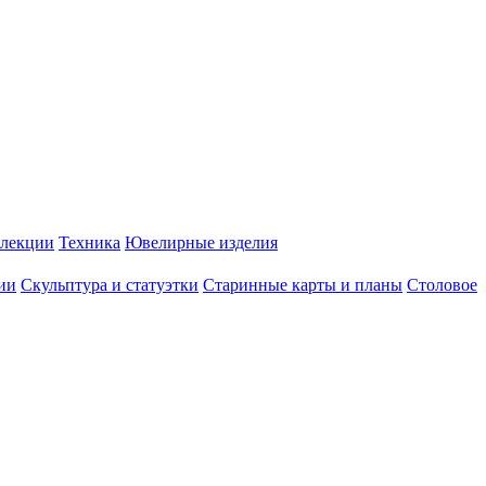
лекции
Техника
Ювелирные изделия
ии
Скульптура и статуэтки
Старинные карты и планы
Столовое