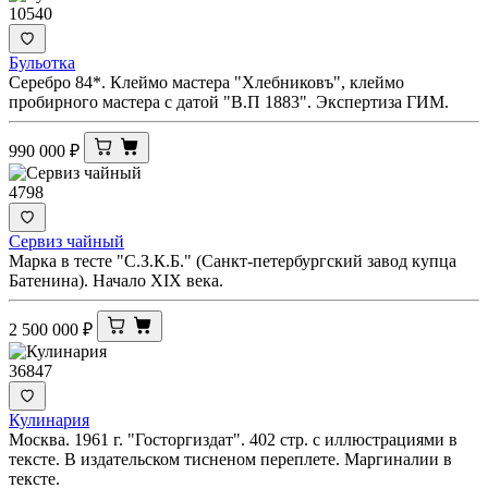
10540
Бульотка
Серебро 84*. Клеймо мастера "Хлебниковъ", клеймо
пробирного мастера с датой "В.П 1883". Экспертиза ГИМ.
990 000
₽
4798
Сервиз чайный
Марка в тесте "С.З.К.Б." (Санкт-петербургский завод купца
Батенина). Начало XIX века.
2 500 000
₽
36847
Кулинария
Москва. 1961 г. "Госторгиздат". 402 стр. с иллюстрациями в
тексте. В издательском тисненом переплете. Маргиналии в
тексте.