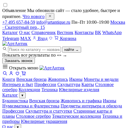
Объявление
Мы обновили сайт — стало удобнее, быстрее и
приятнее.
Что нового
+7 495 657-84-59
info@artantique.ru
Пн–Пт 10:00–19:00
Москва
· Скатертный пер., 15
Каталог
О нас
Справочник
Вестник
Контакты
ВК
WhatsApp
Telegram
MAX
Вход
Корзина
найти →
Показать все результаты по «
»
→
Заказать звонок
Открыть меню
Книги
Венская бронза
Живопись
Иконы
Монеты и медали
Интерьер и быт
Профессии
Скульптура
Карты
Столовое
серебро
Коллекции
Техника
Ювелирные изделия
Каталог
▾
Букинистика
Венская бронза
Живопись и графика
Иконы
Нумизматика и Фалеристика
Предметы интерьера и обихода
Профессии
Скульптура и статуэтки
Старинные карты и
планы
Столовое серебро
Тематические коллекции
Техника и
приборы
Ювелирные украшения
О нас
▾