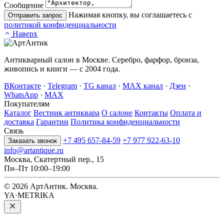
Сообщение
Нажимая кнопку, вы соглашаетесь с
Отправить запрос
политикой конфиденциальности
Наверх
Антикварный салон в Москве. Серебро, фарфор, бронза,
живопись и книги — с 2004 года.
ВКонтакте
·
Telegram
·
TG канал
·
MAX канал
·
Дзен
·
WhatsApp
·
MAX
Покупателям
Каталог
Вестник антиквара
О салоне
Контакты
Оплата и
доставка
Гарантии
Политика конфиденциальности
Связь
+7 495 657-84-59
+7 977 922-63-10
Заказать звонок
info@artantique.ru
Москва, Скатертный пер., 15
Пн–Пт 10:00–19:00
© 2026 АртАнтик. Москва.
YA·METRIKA