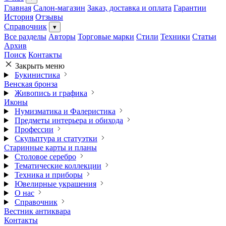
Главная
Салон-магазин
Заказ, доставка и оплата
Гарантии
История
Отзывы
Справочник
▾
Все разделы
Авторы
Торговые марки
Стили
Техники
Статьи
Архив
Поиск
Контакты
Закрыть меню
Букинистика
Венская бронза
Живопись и графика
Иконы
Нумизматика и Фалеристика
Предметы интерьера и обихода
Профессии
Скульптура и статуэтки
Старинные карты и планы
Столовое серебро
Тематические коллекции
Техника и приборы
Ювелирные украшения
О нас
Справочник
Вестник антиквара
Контакты