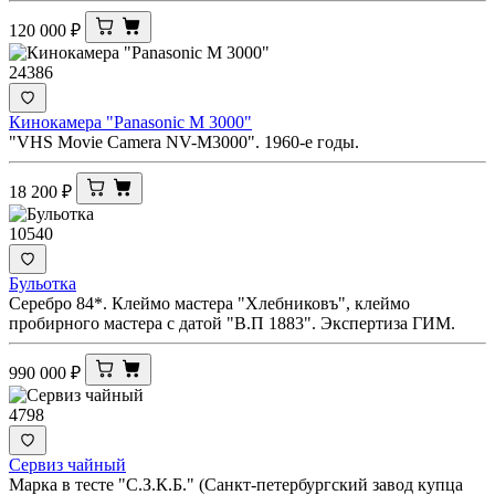
120 000
₽
24386
Кинокамера "Panasonic M 3000"
"VHS Movie Camera NV-M3000". 1960-е годы.
18 200
₽
10540
Бульотка
Серебро 84*. Клеймо мастера "Хлебниковъ", клеймо
пробирного мастера с датой "В.П 1883". Экспертиза ГИМ.
990 000
₽
4798
Сервиз чайный
Марка в тесте "С.З.К.Б." (Санкт-петербургский завод купца