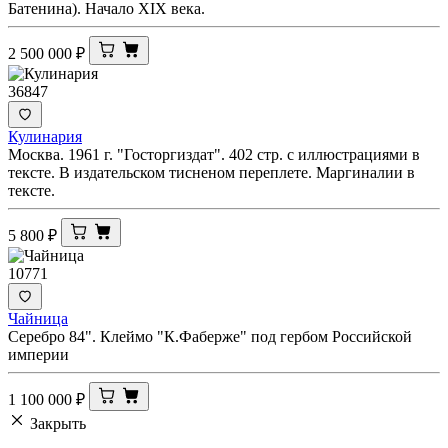
Батенина). Начало XIX века.
2 500 000
₽
36847
Кулинария
Москва. 1961 г. "Госторгиздат". 402 стр. с иллюстрациями в
тексте. В издательском тисненом переплете. Маргиналии в
тексте.
5 800
₽
10771
Чайница
Серебро 84". Клеймо "К.Фаберже" под гербом Российской
империи
1 100 000
₽
Закрыть