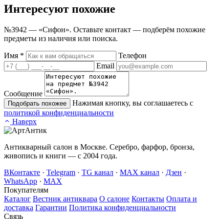
Интересуют
похожие
№3942 — «Сифон». Оставьте контакт — подберём похожие
предметы из наличия или поиска.
Имя
*
Телефон
Email
Сообщение
Нажимая кнопку, вы соглашаетесь с
Подобрать похожее
политикой конфиденциальности
Наверх
Антикварный салон в Москве. Серебро, фарфор, бронза,
живопись и книги — с 2004 года.
ВКонтакте
·
Telegram
·
TG канал
·
MAX канал
·
Дзен
·
WhatsApp
·
MAX
Покупателям
Каталог
Вестник антиквара
О салоне
Контакты
Оплата и
доставка
Гарантии
Политика конфиденциальности
Связь