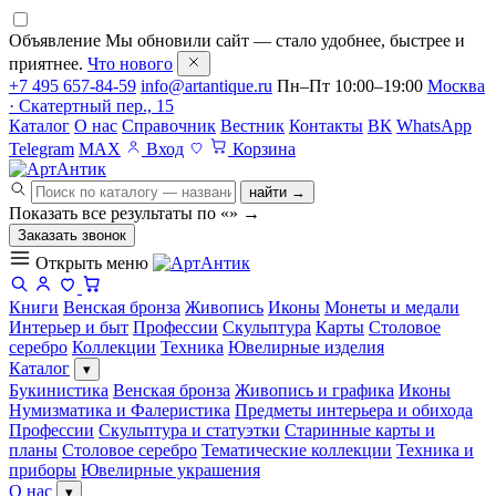
Объявление
Мы обновили сайт — стало удобнее, быстрее и
приятнее.
Что нового
+7 495 657-84-59
info@artantique.ru
Пн–Пт 10:00–19:00
Москва
· Скатертный пер., 15
Каталог
О нас
Справочник
Вестник
Контакты
ВК
WhatsApp
Telegram
MAX
Вход
Корзина
найти →
Показать все результаты по «
»
→
Заказать звонок
Открыть меню
Книги
Венская бронза
Живопись
Иконы
Монеты и медали
Интерьер и быт
Профессии
Скульптура
Карты
Столовое
серебро
Коллекции
Техника
Ювелирные изделия
Каталог
▾
Букинистика
Венская бронза
Живопись и графика
Иконы
Нумизматика и Фалеристика
Предметы интерьера и обихода
Профессии
Скульптура и статуэтки
Старинные карты и
планы
Столовое серебро
Тематические коллекции
Техника и
приборы
Ювелирные украшения
О нас
▾