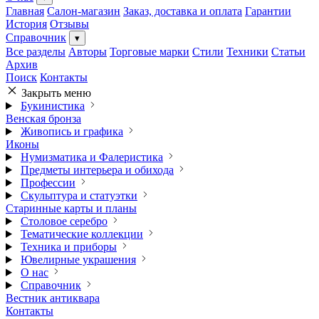
Главная
Салон-магазин
Заказ, доставка и оплата
Гарантии
История
Отзывы
Справочник
▾
Все разделы
Авторы
Торговые марки
Стили
Техники
Статьи
Архив
Поиск
Контакты
Закрыть меню
Букинистика
Венская бронза
Живопись и графика
Иконы
Нумизматика и Фалеристика
Предметы интерьера и обихода
Профессии
Скульптура и статуэтки
Старинные карты и планы
Столовое серебро
Тематические коллекции
Техника и приборы
Ювелирные украшения
О нас
Справочник
Вестник антиквара
Контакты