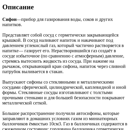
Описание
Сифон
—прибор для газирования воды, соков и других
напитков.
Представляет собой сосуд с герметически закрывающейся
крышкой. В сосуд наливают напиток и накачивают под
давлением углекислый газ, который частично растворяется в
напитке— газирует его. Нерастворившийся газ создаёт в
сосуде избыточное (по сравнению с атмосферным) давление,
стремясь вытеснить жидкость из сосуда. При нажиме на
рычажок, открывающий кран сифона, напиток через сливной
патрубок выливается в стакан.
Выпускают сифоны со стеклянными и металлическими
сосудами сферической, цилиндрической, каплевидной и иной
формы. Стеклянные сосуды изготавливают с толстыми
прочными стенками и для большей безопасности покрывают
металлической сеткой.
Большое распространение получили автосифоны, которые
заправляют в домашних условиях газом из миниатюрных
баллончиков ёмкостью 10см3. Газ в баллончиках содержится в
сжиженном состоянии; горловина баллончика герметически