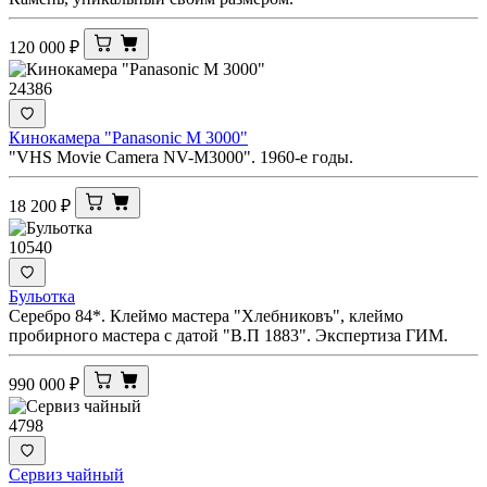
120 000
₽
24386
Кинокамера "Panasonic M 3000"
"VHS Movie Camera NV-M3000". 1960-е годы.
18 200
₽
10540
Бульотка
Серебро 84*. Клеймо мастера "Хлебниковъ", клеймо
пробирного мастера с датой "В.П 1883". Экспертиза ГИМ.
990 000
₽
4798
Сервиз чайный