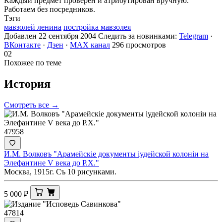
Каждый предмет проверен и атрибутирован вручную.
Работаем без посредников.
Тэги
мавзолей ленина
постройка мавзолея
Добавлен 22 сентября 2004
Следить за новинками:
Telegram
·
ВКонтакте
·
Дзен
·
MAX канал
296 просмотров
02
Похожее по теме
История
Смотреть все →
47958
И.М. Волковъ "Арамейскiе документы iудейской колонiи на
Элефантине V века до Р.Х."
Москва, 1915г. Съ 10 рисунками.
5 000
₽
47814