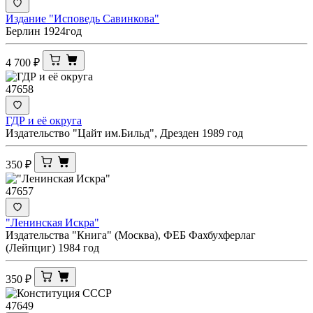
Издание "Исповедь Савинкова"
Берлин 1924год
4 700
₽
47658
ГДР и её округа
Издательство "Цайт им.Бильд", Дрезден 1989 год
350
₽
47657
"Ленинская Искра"
Издательства "Книга" (Москва), ФЕБ Фахбухферлаг
(Лейпциг) 1984 год
350
₽
47649