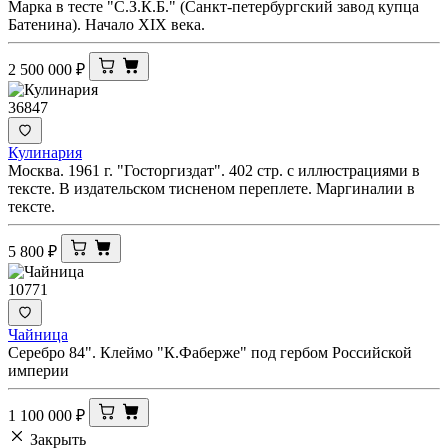
Марка в тесте "С.З.К.Б." (Санкт-петербургский завод купца
Батенина). Начало XIX века.
2 500 000
₽
36847
Кулинария
Москва. 1961 г. "Госторгиздат". 402 стр. с иллюстрациями в
тексте. В издательском тисненом переплете. Маргиналии в
тексте.
5 800
₽
10771
Чайница
Серебро 84". Клеймо "К.Фаберже" под гербом Российской
империи
1 100 000
₽
Закрыть