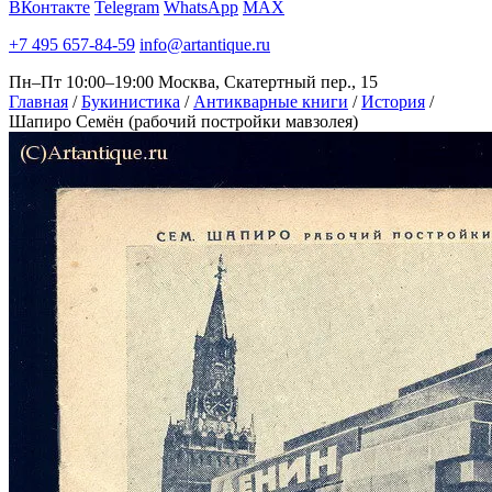
ВКонтакте
Telegram
WhatsApp
MAX
+7 495 657-84-59
info@artantique.ru
Пн–Пт 10:00–19:00
Москва, Скатертный пер., 15
Главная
/
Букинистика
/
Антикварные книги
/
История
/
Шапиро Семён (рабочий постройки мавзолея)