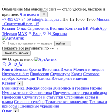
Объявление
Мы обновили сайт — стало удобнее, быстрее и
приятнее.
Что нового
+7 495 657-84-59
info@artantique.ru
Пн–Пт 10:00–19:00
Москва
· Скатертный пер., 15
Каталог
О нас
Справочник
Вестник
Контакты
ВК
WhatsApp
Telegram
MAX
Вход
Корзина
найти →
Показать все результаты по «
»
→
Заказать звонок
Открыть меню
Книги
Венская бронза
Живопись
Иконы
Монеты и медали
Интерьер и быт
Профессии
Скульптура
Карты
Столовое
серебро
Коллекции
Техника
Ювелирные изделия
Каталог
▾
Букинистика
Венская бронза
Живопись и графика
Иконы
Нумизматика и Фалеристика
Предметы интерьера и обихода
Профессии
Скульптура и статуэтки
Старинные карты и
планы
Столовое серебро
Тематические коллекции
Техника и
приборы
Ювелирные украшения
О нас
▾