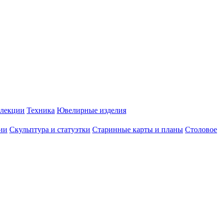
лекции
Техника
Ювелирные изделия
ии
Скульптура и статуэтки
Старинные карты и планы
Столовое