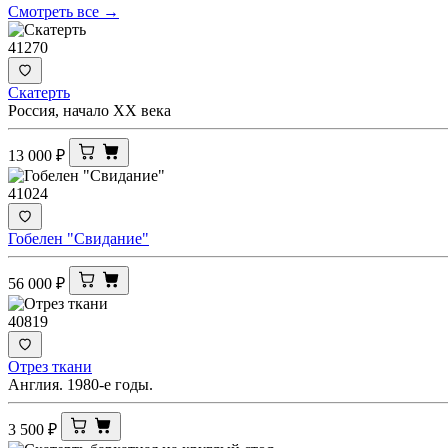
Смотреть все →
41270
Скатерть
Россия, начало ХХ века
13 000
₽
41024
Гобелен "Свидание"
56 000
₽
40819
Отрез ткани
Англия. 1980-е годы.
3 500
₽