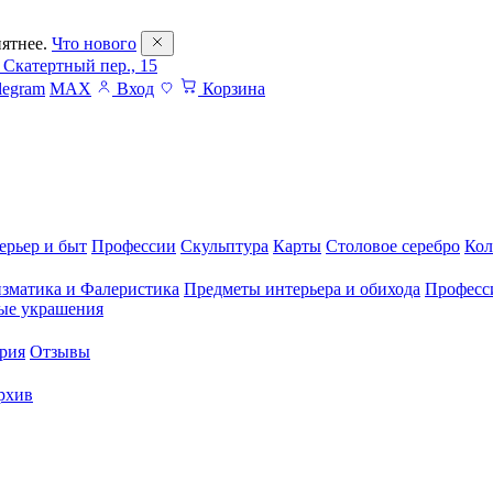
ятнее.
Что нового
 Скатертный пер., 15
legram
MAX
Вход
Корзина
ерьер и быт
Профессии
Скульптура
Карты
Столовое серебро
Кол
зматика и Фалеристика
Предметы интерьера и обихода
Професс
ые украшения
рия
Отзывы
рхив