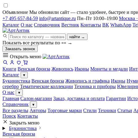
Объявление
Мы обновили сайт — стало удобнее, быстрее и при
+7 495 657-84-59
info@artantique.ru
Пн–Пт 10:00–19:00
Москва ·
Каталог
О нас
Справочник
Вестник
Контакты
ВК
WhatsApp
Te
найти →
Показать все результаты по «
»
→
Заказать звонок
Открыть меню
Книги
Венская бронза
Живопись
Иконы
Монеты и медали
Инт
Каталог
▾
Букинистика
Венская бронза
Живопись и графика
Иконы
Нуми
серебро
Тематические коллекции
Техника и приборы
Ювелирн
О нас
▾
Главная
Салон-магазин
Заказ, доставка и оплата
Гарантии
Исто
Справочник
▾
Все разделы
Авторы
Торговые марки
Стили
Техники
Статьи
А
Поиск
Контакты
Закрыть меню
Букинистика
Венская бронза