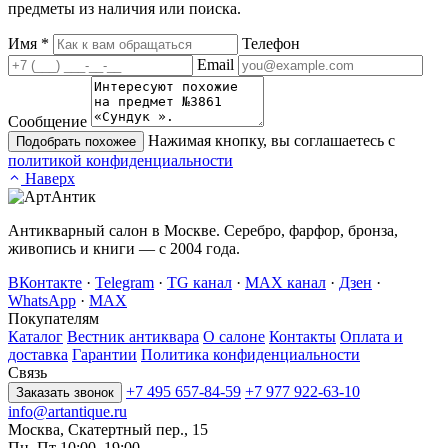
предметы из наличия или поиска.
Имя
*
Телефон
Email
Сообщение
Нажимая кнопку, вы соглашаетесь с
Подобрать похожее
политикой конфиденциальности
Наверх
Антикварный салон в Москве. Серебро, фарфор, бронза,
живопись и книги — с 2004 года.
ВКонтакте
·
Telegram
·
TG канал
·
MAX канал
·
Дзен
·
WhatsApp
·
MAX
Покупателям
Каталог
Вестник антиквара
О салоне
Контакты
Оплата и
доставка
Гарантии
Политика конфиденциальности
Связь
+7 495 657-84-59
+7 977 922-63-10
Заказать звонок
info@artantique.ru
Москва, Скатертный пер., 15
Пн–Пт 10:00–19:00