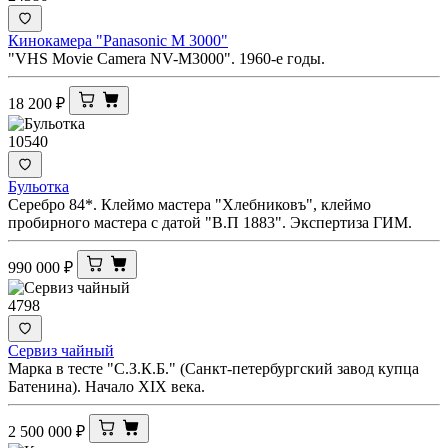
Кинокамера "Panasonic M 3000"
"VHS Movie Camera NV-M3000". 1960-е годы.
18 200
₽
10540
Бульотка
Серебро 84*. Клеймо мастера "Хлебниковъ", клеймо
пробирного мастера с датой "В.П 1883". Экспертиза ГИМ.
990 000
₽
4798
Сервиз чайный
Марка в тесте "С.З.К.Б." (Санкт-петербургский завод купца
Батенина). Начало XIX века.
2 500 000
₽