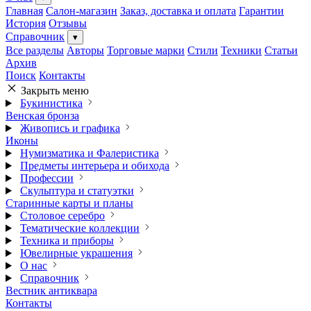
Главная
Салон-магазин
Заказ, доставка и оплата
Гарантии
История
Отзывы
Справочник
▾
Все разделы
Авторы
Торговые марки
Стили
Техники
Статьи
Архив
Поиск
Контакты
Закрыть меню
Букинистика
Венская бронза
Живопись и графика
Иконы
Нумизматика и Фалеристика
Предметы интерьера и обихода
Профессии
Скульптура и статуэтки
Старинные карты и планы
Столовое серебро
Тематические коллекции
Техника и приборы
Ювелирные украшения
О нас
Справочник
Вестник антиквара
Контакты