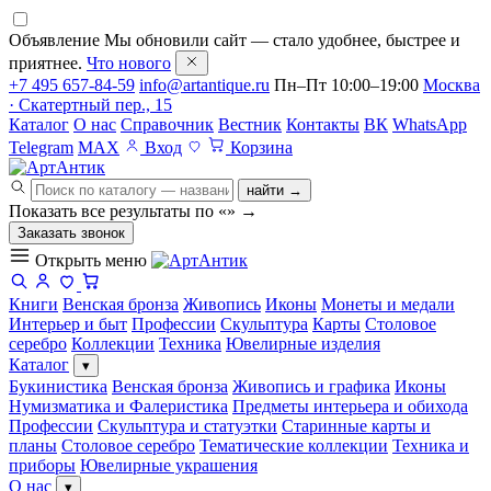
Объявление
Мы обновили сайт — стало удобнее, быстрее и
приятнее.
Что нового
+7 495 657-84-59
info@artantique.ru
Пн–Пт 10:00–19:00
Москва
· Скатертный пер., 15
Каталог
О нас
Справочник
Вестник
Контакты
ВК
WhatsApp
Telegram
MAX
Вход
Корзина
найти →
Показать все результаты по «
»
→
Заказать звонок
Открыть меню
Книги
Венская бронза
Живопись
Иконы
Монеты и медали
Интерьер и быт
Профессии
Скульптура
Карты
Столовое
серебро
Коллекции
Техника
Ювелирные изделия
Каталог
▾
Букинистика
Венская бронза
Живопись и графика
Иконы
Нумизматика и Фалеристика
Предметы интерьера и обихода
Профессии
Скульптура и статуэтки
Старинные карты и
планы
Столовое серебро
Тематические коллекции
Техника и
приборы
Ювелирные украшения
О нас
▾