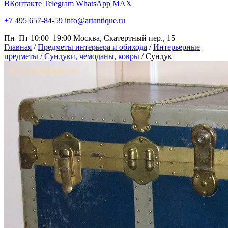
ВКонтакте
Telegram
WhatsApp
MAX
+7 495 657-84-59
info@artantique.ru
Пн–Пт 10:00–19:00
Москва, Скатертный пер., 15
Главная
/
Предметы интерьера и обихода
/
Интерьерные
предметы
/
Сундуки, чемоданы, ковры
/
Сундук