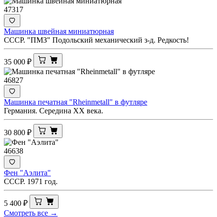
47317
Машинка швейная миниатюрная
СССР. "ПМЗ" Подольский механический з-д. Редкость!
35 000
₽
46827
Машинка печатная "Rheinmetall" в футляре
Германия. Середина ХХ века.
30 800
₽
46638
Фен "Аэлита"
СССР. 1971 год.
5 400
₽
Смотреть все →