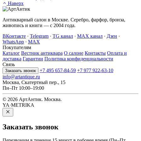
Наверх
Антикварный салон в Москве. Серебро, фарфор, бронза,
живопись и книги — с 2004 года.
ВКонтакте
·
Telegram
·
TG канал
·
MAX канал
·
Дзен
·
WhatsApp
·
MAX
Покупателям
Каталог
Вестник антиквара
О салоне
Контакты
Оплата и
доставка
Гарантии
Политика конфиденциальности
Связь
+7 495 657-84-59
+7 977 922-63-10
Заказать звонок
info@artantique.ru
Москва, Скатертный пер., 15
Пн–Пт 10:00–19:00
© 2026 АртАнтик. Москва.
YA·METRIKA
Заказать
звонок
Перезвоним в течение 15 минут в рабочее время (Пн–Пт