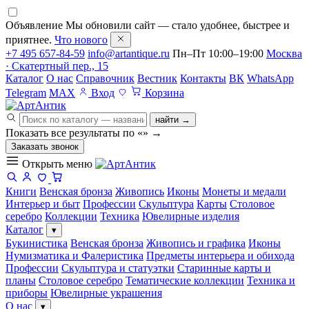
Объявление
Мы обновили сайт — стало удобнее, быстрее и
приятнее.
Что нового
+7 495 657-84-59
info@artantique.ru
Пн–Пт 10:00–19:00
Москва
· Скатертный пер., 15
Каталог
О нас
Справочник
Вестник
Контакты
ВК
WhatsApp
Telegram
MAX
Вход
Корзина
найти →
Показать все результаты по «
»
→
Заказать звонок
Открыть меню
Книги
Венская бронза
Живопись
Иконы
Монеты и медали
Интерьер и быт
Профессии
Скульптура
Карты
Столовое
серебро
Коллекции
Техника
Ювелирные изделия
Каталог
▾
Букинистика
Венская бронза
Живопись и графика
Иконы
Нумизматика и Фалеристика
Предметы интерьера и обихода
Профессии
Скульптура и статуэтки
Старинные карты и
планы
Столовое серебро
Тематические коллекции
Техника и
приборы
Ювелирные украшения
О нас
▾