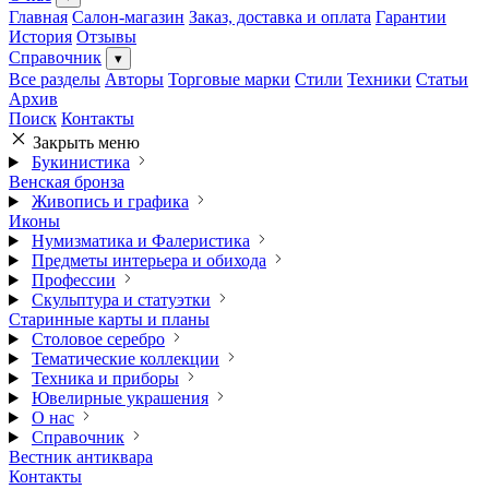
Главная
Салон-магазин
Заказ, доставка и оплата
Гарантии
История
Отзывы
Справочник
▾
Все разделы
Авторы
Торговые марки
Стили
Техники
Статьи
Архив
Поиск
Контакты
Закрыть меню
Букинистика
Венская бронза
Живопись и графика
Иконы
Нумизматика и Фалеристика
Предметы интерьера и обихода
Профессии
Скульптура и статуэтки
Старинные карты и планы
Столовое серебро
Тематические коллекции
Техника и приборы
Ювелирные украшения
О нас
Справочник
Вестник антиквара
Контакты