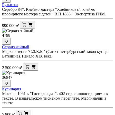
Бульотка
Серебро 84*. Клеймо мастера "Хлебниковъ", клеймо
пробирного мастера с датой "В.П 1883". Экспертиза ГИМ.
990 000
₽
4798
Сервиз чайный
Марка в тесте "С.З.К.Б." (Санкт-петербургский завод купца
Батенина). Начало XIX века.
2 500 000
₽
36847
Кулинария
Москва. 1961 г. "Госторгиздат". 402 стр. с иллюстрациями в
тексте. В издательском тисненом переплете. Маргиналии в
тексте.
5 800
₽