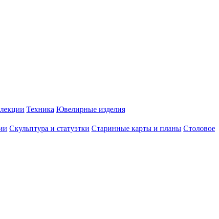
лекции
Техника
Ювелирные изделия
ии
Скульптура и статуэтки
Старинные карты и планы
Столовое