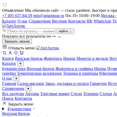
Объявление
Мы обновили сайт — стало удобнее, быстрее и при
+7 495 657-84-59
info@artantique.ru
Пн–Пт 10:00–19:00
Москва ·
Каталог
О нас
Справочник
Вестник
Контакты
ВК
WhatsApp
Te
найти →
Показать все результаты по «
»
→
Заказать звонок
Открыть меню
Книги
Венская бронза
Живопись
Иконы
Монеты и медали
Инт
Каталог
▾
Букинистика
Венская бронза
Живопись и графика
Иконы
Нуми
серебро
Тематические коллекции
Техника и приборы
Ювелирн
О нас
▾
Главная
Салон-магазин
Заказ, доставка и оплата
Гарантии
Исто
Справочник
▾
Все разделы
Авторы
Торговые марки
Стили
Техники
Статьи
А
Поиск
Контакты
Закрыть меню
Букинистика
Венская бронза