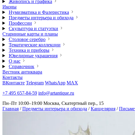
Живопись и графика
Иконы
Нумизматика и Фалеристика
Предметы интерьера и обихода
Профессии
Скульптура и статуэтки
Старинные карты и планы
Столовое серебро
Тематические коллекции
Техника и приборы
Ювелирные украшения
О нас
Справочник
Вестник антиквара
Контакты
ВКонтакте
Telegram
WhatsApp
MAX
+7 495 657-84-59
info@artantique.ru
Пн–Пт 10:00–19:00
Москва, Скатертный пер., 15
Главная
/
Предметы интерьера и обихода
/
Канцелярия
/
Письме