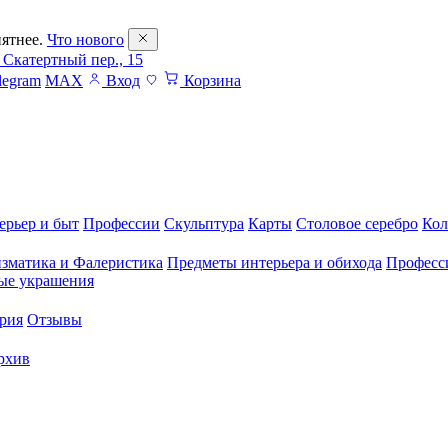
ятнее.
Что нового
 Скатертный пер., 15
legram
MAX
Вход
Корзина
ерьер и быт
Профессии
Скульптура
Карты
Столовое серебро
Кол
зматика и Фалеристика
Предметы интерьера и обихода
Професс
ые украшения
рия
Отзывы
рхив