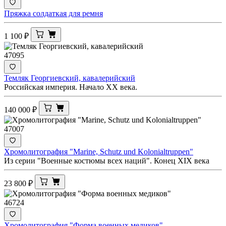
Пряжка солдаткая для ремня
1 100
₽
47095
Темляк Георгиевский, кавалерийский
Российская империя. Начало ХХ века.
140 000
₽
47007
Хромолитография "Мarine, Schutz und Kolonialtruppen"
Из серии "Военные костюмы всех наций". Конец ХIX века
23 800
₽
46724
Хромолитография "Форма военных медиков"