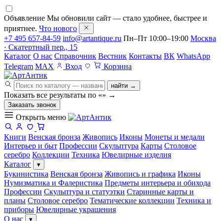
Объявление
Мы обновили сайт — стало удобнее, быстрее и
приятнее.
Что нового
+7 495 657-84-59
info@artantique.ru
Пн–Пт 10:00–19:00
Москва
· Скатертный пер., 15
Каталог
О нас
Справочник
Вестник
Контакты
ВК
WhatsApp
Telegram
MAX
Вход
Корзина
найти →
Показать все результаты по «
»
→
Заказать звонок
Открыть меню
Книги
Венская бронза
Живопись
Иконы
Монеты и медали
Интерьер и быт
Профессии
Скульптура
Карты
Столовое
серебро
Коллекции
Техника
Ювелирные изделия
Каталог
▾
Букинистика
Венская бронза
Живопись и графика
Иконы
Нумизматика и Фалеристика
Предметы интерьера и обихода
Профессии
Скульптура и статуэтки
Старинные карты и
планы
Столовое серебро
Тематические коллекции
Техника и
приборы
Ювелирные украшения
О нас
▾