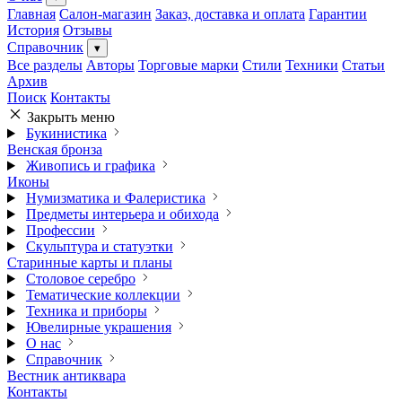
Главная
Салон-магазин
Заказ, доставка и оплата
Гарантии
История
Отзывы
Справочник
▾
Все разделы
Авторы
Торговые марки
Стили
Техники
Статьи
Архив
Поиск
Контакты
Закрыть меню
Букинистика
Венская бронза
Живопись и графика
Иконы
Нумизматика и Фалеристика
Предметы интерьера и обихода
Профессии
Скульптура и статуэтки
Старинные карты и планы
Столовое серебро
Тематические коллекции
Техника и приборы
Ювелирные украшения
О нас
Справочник
Вестник антиквара
Контакты