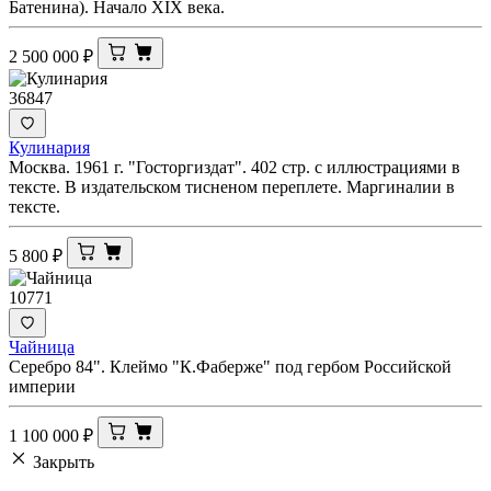
Батенина). Начало XIX века.
2 500 000
₽
36847
Кулинария
Москва. 1961 г. "Госторгиздат". 402 стр. с иллюстрациями в
тексте. В издательском тисненом переплете. Маргиналии в
тексте.
5 800
₽
10771
Чайница
Серебро 84". Клеймо "К.Фаберже" под гербом Российской
империи
1 100 000
₽
Закрыть