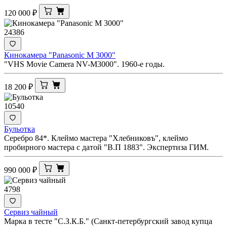
120 000
₽
24386
Кинокамера "Panasonic M 3000"
"VHS Movie Camera NV-M3000". 1960-е годы.
18 200
₽
10540
Бульотка
Серебро 84*. Клеймо мастера "Хлебниковъ", клеймо
пробирного мастера с датой "В.П 1883". Экспертиза ГИМ.
990 000
₽
4798
Сервиз чайный
Марка в тесте "С.З.К.Б." (Санкт-петербургский завод купца