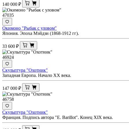
140 000
₽
47035
Окимоно "Рыбак с уловом"
Япония. Эпоха Мэйдзи (1868-1912 гг).
33 600
₽
46924
Скульптура "Охотник"
Западная Европа. Начало ХХ века.
147 000
₽
46758
Скульптура "Охотник"
Франция. Подпись автора "E. Barillot". Конец XIX века.