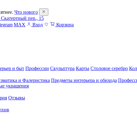
ятнее.
Что нового
 Скатертный пер., 15
legram
MAX
Вход
Корзина
ерьер и быт
Профессии
Скульптура
Карты
Столовое серебро
Кол
зматика и Фалеристика
Предметы интерьера и обихода
Професс
ые украшения
рия
Отзывы
рхив