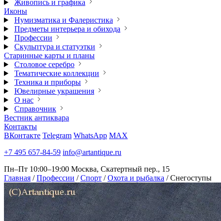
Живопись и графика
Иконы
Нумизматика и Фалеристика
Предметы интерьера и обихода
Профессии
Скульптура и статуэтки
Старинные карты и планы
Столовое серебро
Тематические коллекции
Техника и приборы
Ювелирные украшения
О нас
Справочник
Вестник антиквара
Контакты
ВКонтакте
Telegram
WhatsApp
MAX
+7 495 657-84-59
info@artantique.ru
Пн–Пт 10:00–19:00
Москва, Скатертный пер., 15
Главная
/
Профессии
/
Спорт
/
Охота и рыбалка
/
Снегоступы