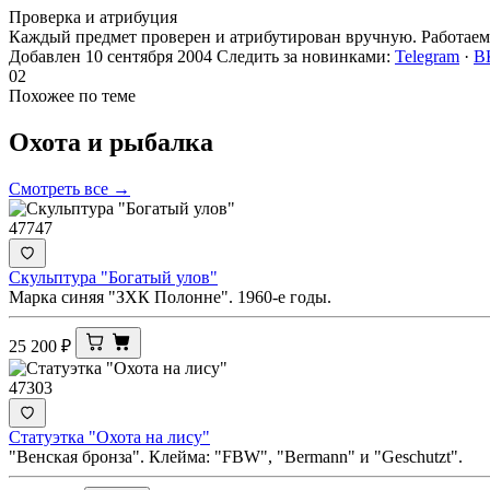
Проверка и атрибуция
Каждый предмет проверен и атрибутирован вручную. Работаем 
Добавлен 10 сентября 2004
Следить за новинками:
Telegram
·
В
02
Похожее по теме
Охота и
рыбалка
Смотреть все →
47747
Скульптура "Богатый улов"
Марка синяя "ЗХК Полонне". 1960-е годы.
25 200
₽
47303
Статуэтка "Охота на лису"
"Венская бронза". Клейма: "FBW", "Bermann" и "Geschutzt".