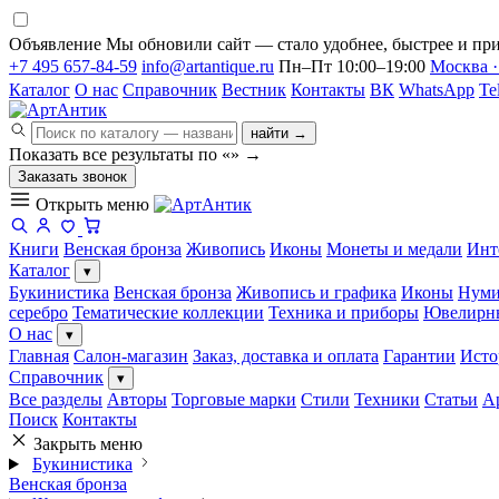
Объявление
Мы обновили сайт — стало удобнее, быстрее и при
+7 495 657-84-59
info@artantique.ru
Пн–Пт 10:00–19:00
Москва ·
Каталог
О нас
Справочник
Вестник
Контакты
ВК
WhatsApp
Te
найти →
Показать все результаты по «
»
→
Заказать звонок
Открыть меню
Книги
Венская бронза
Живопись
Иконы
Монеты и медали
Инт
Каталог
▾
Букинистика
Венская бронза
Живопись и графика
Иконы
Нуми
серебро
Тематические коллекции
Техника и приборы
Ювелирн
О нас
▾
Главная
Салон-магазин
Заказ, доставка и оплата
Гарантии
Исто
Справочник
▾
Все разделы
Авторы
Торговые марки
Стили
Техники
Статьи
А
Поиск
Контакты
Закрыть меню
Букинистика
Венская бронза