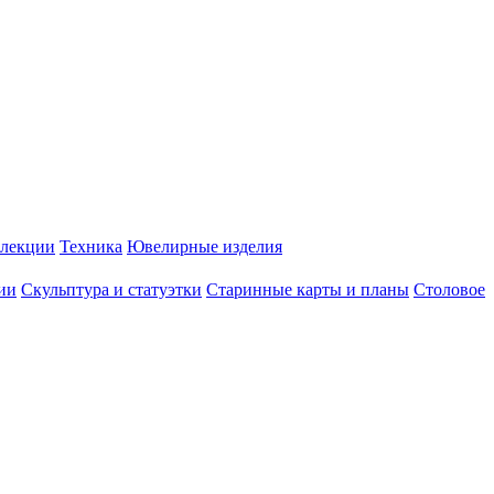
лекции
Техника
Ювелирные изделия
ии
Скульптура и статуэтки
Старинные карты и планы
Столовое