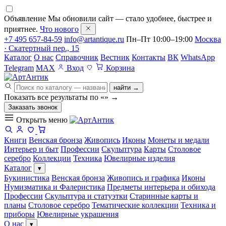
Объявление
Мы обновили сайт — стало удобнее, быстрее и
приятнее.
Что нового
+7 495 657-84-59
info@artantique.ru
Пн–Пт 10:00–19:00
Москва
· Скатертный пер., 15
Каталог
О нас
Справочник
Вестник
Контакты
ВК
WhatsApp
Telegram
MAX
Вход
Корзина
найти →
Показать все результаты по «
»
→
Заказать звонок
Открыть меню
Книги
Венская бронза
Живопись
Иконы
Монеты и медали
Интерьер и быт
Профессии
Скульптура
Карты
Столовое
серебро
Коллекции
Техника
Ювелирные изделия
Каталог
▾
Букинистика
Венская бронза
Живопись и графика
Иконы
Нумизматика и Фалеристика
Предметы интерьера и обихода
Профессии
Скульптура и статуэтки
Старинные карты и
планы
Столовое серебро
Тематические коллекции
Техника и
приборы
Ювелирные украшения
О нас
▾