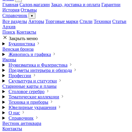
Главная
Салон-магазин
Заказ, доставка и оплата
Гарантии
История
Отзывы
Справочник
▾
Все разделы
Авторы
Торговые марки
Стили
Техники
Статьи
Архив
Поиск
Контакты
Закрыть меню
Букинистика
Венская бронза
Живопись и графика
Иконы
Нумизматика и Фалеристика
Предметы интерьера и обихода
Профессии
Скульптура и статуэтки
Старинные карты и планы
Столовое серебро
Тематические коллекции
Техника и приборы
Ювелирные украшения
О нас
Справочник
Вестник антиквара
Контакты