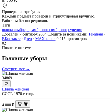
от 700 ₽.
Проверка и атрибуция
Каждый предмет проверен и атрибутирован вручную.
Работаем без посредников.
Тэги
шляпа самбреро
самбрерро сомбрерро
сувенир
Добавлен 7 сентября 2004
Следить за новинками:
Telegram
·
ВКонтакте
·
Дзен
·
MAX канал
9 215 просмотров
02
Похожее по теме
Головные
уборы
Смотреть все →
34869
Шляпа женская
СССР. 1970-е годы.
4 000
₽