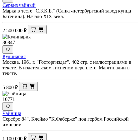
Сервиз чайный
Марка в тесте "С.З.К.Б." (Санкт-петербургский завод купца
Батенина). Начало XIX века.
2 500 000
₽
36847
Кулинария
Москва. 1961 г. "Госторгиздат". 402 стр. с иллюстрациями в
тексте. В издательском тисненом переплете. Маргиналии в
тексте.
5 800
₽
10771
Чайница
Серебро 84". Клеймо "К.Фаберже" под гербом Российской
империи
1 100 000
₽