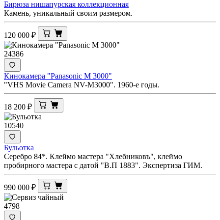
Бирюза нишапурская коллекционная
Камень, уникальный своим размером.
120 000
₽
24386
Кинокамера "Panasonic M 3000"
"VHS Movie Camera NV-M3000". 1960-е годы.
18 200
₽
10540
Бульотка
Серебро 84*. Клеймо мастера "Хлебниковъ", клеймо
пробирного мастера с датой "В.П 1883". Экспертиза ГИМ.
990 000
₽
4798