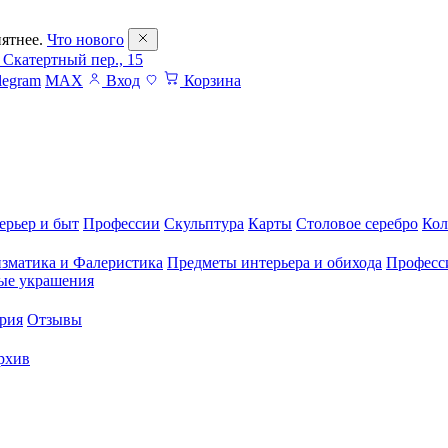
ятнее.
Что нового
 Скатертный пер., 15
legram
MAX
Вход
Корзина
ерьер и быт
Профессии
Скульптура
Карты
Столовое серебро
Кол
зматика и Фалеристика
Предметы интерьера и обихода
Професс
ые украшения
рия
Отзывы
рхив