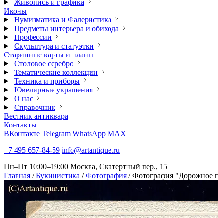
Живопись и графика
Иконы
Нумизматика и Фалеристика
Предметы интерьера и обихода
Профессии
Скульптура и статуэтки
Старинные карты и планы
Столовое серебро
Тематические коллекции
Техника и приборы
Ювелирные украшения
О нас
Справочник
Вестник антиквара
Контакты
ВКонтакте
Telegram
WhatsApp
MAX
+7 495 657-84-59
info@artantique.ru
Пн–Пт 10:00–19:00
Москва, Скатертный пер., 15
Главная
/
Букинистика
/
Фотография
/
Фотография "Дорожное 