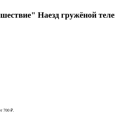
сшествие"
Наезд гружёной теле
т 700 ₽.