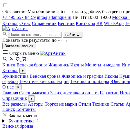
Объявление
Мы обновили сайт — стало удобнее, быстрее и при
+7 495 657-84-59
info@artantique.ru
Пн–Пт 10:00–19:00
Москва ·
Каталог
О нас
Справочник
Вестник
Контакты
ВК
WhatsApp
Te
найти →
Показать все результаты по «
»
→
Заказать звонок
Открыть меню
Книги
Венская бронза
Живопись
Иконы
Монеты и медали
Инт
Каталог
▾
Букинистика
Венская бронза
Живопись и графика
Иконы
Нуми
серебро
Тематические коллекции
Техника и приборы
Ювелирн
О нас
▾
Главная
Салон-магазин
Заказ, доставка и оплата
Гарантии
Исто
Справочник
▾
Все разделы
Авторы
Торговые марки
Стили
Техники
Статьи
А
Поиск
Контакты
Закрыть меню
Букинистика
Венская бронза