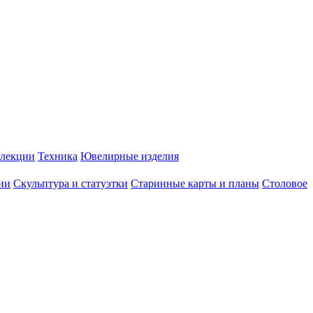
лекции
Техника
Ювелирные изделия
ии
Скульптура и статуэтки
Старинные карты и планы
Столовое