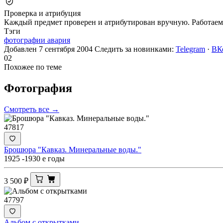
Проверка и атрибуция
Каждый предмет проверен и атрибутирован вручную. Работаем 
Тэги
фотографии авария
Добавлен 7 сентября 2004
Следить за новинками:
Telegram
·
ВК
02
Похожее по теме
Фотография
Смотреть все →
47817
Брошюра "Кавказ. Минеральные воды."
1925 -1930 е годы
3 500
₽
47797
Альбом с открытками