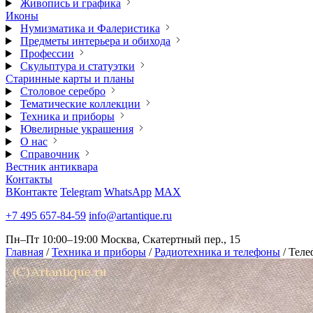
Живопись и графика
Иконы
Нумизматика и Фалеристика
Предметы интерьера и обихода
Профессии
Скульптура и статуэтки
Старинные карты и планы
Столовое серебро
Тематические коллекции
Техника и приборы
Ювелирные украшения
О нас
Справочник
Вестник антиквара
Контакты
ВКонтакте
Telegram
WhatsApp
MAX
+7 495 657-84-59
info@artantique.ru
Пн–Пт 10:00–19:00
Москва, Скатертный пер., 15
Главная
/
Техника и приборы
/
Радиотехника и телефоны
/
Теле