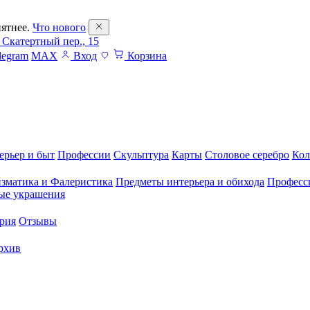
ятнее.
Что нового
 Скатертный пер., 15
legram
MAX
Вход
Корзина
ерьер и быт
Профессии
Скульптура
Карты
Столовое серебро
Кол
зматика и Фалеристика
Предметы интерьера и обихода
Професс
ые украшения
рия
Отзывы
рхив