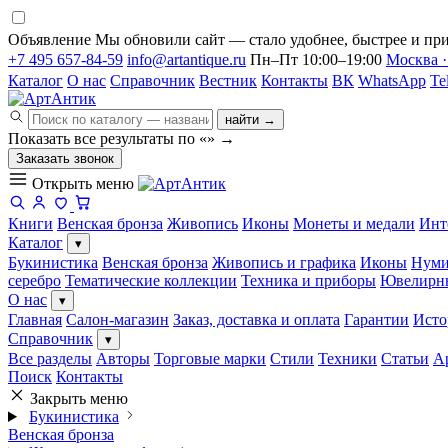
Объявление
Мы обновили сайт — стало удобнее, быстрее и при
+7 495 657-84-59
info@artantique.ru
Пн–Пт 10:00–19:00
Москва ·
Каталог
О нас
Справочник
Вестник
Контакты
ВК
WhatsApp
Te
найти →
Показать все результаты по «
»
→
Заказать звонок
Открыть меню
Книги
Венская бронза
Живопись
Иконы
Монеты и медали
Инт
Каталог
▾
Букинистика
Венская бронза
Живопись и графика
Иконы
Нуми
серебро
Тематические коллекции
Техника и приборы
Ювелирн
О нас
▾
Главная
Салон-магазин
Заказ, доставка и оплата
Гарантии
Исто
Справочник
▾
Все разделы
Авторы
Торговые марки
Стили
Техники
Статьи
А
Поиск
Контакты
Закрыть меню
Букинистика
Венская бронза