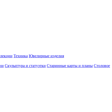
лекции
Техника
Ювелирные изделия
ии
Скульптура и статуэтки
Старинные карты и планы
Столовое