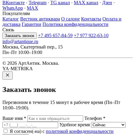
ВКонтакте
·
Telegram
·
TG канал
·
MAX канал
·
Дзен
·
WhatsApp
·
MAX
Покупателям
Каталог
Вестник антиквара
О салоне
Контакты
Оплата и
доставка
Гарантии
Политика конфиденциальности
Связь
+7 495 657-84-59
+7 977 922-63-10
Заказать звонок
info@artantique.ru
Москва, Скатертный пер., 15
Пн–Пт 10:00–19:00
© 2026 АртАнтик. Москва.
YA·METRIKA
Заказать
звонок
Перезвоним в течение 15 минут в рабочее время (Пн–Пт
10:00–19:00).
Ваше имя
*
Телефон
*
Удобное время
Я согласен(-на) с
политикой конфиденциальности