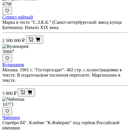
4798
Сервиз чайный
Марка в тесте "С.З.К.Б." (Санкт-петербургский завод купца
Батенина). Начало XIX века.
2 500 000
₽
36847
Кулинария
Москва. 1961 г. "Госторгиздат". 402 стр. с иллюстрациями в
тексте. В издательском тисненом переплете. Маргиналии в
тексте.
5 800
₽
10771
Чайница
Серебро 84". Клеймо "К.Фаберже" под гербом Российской
империи