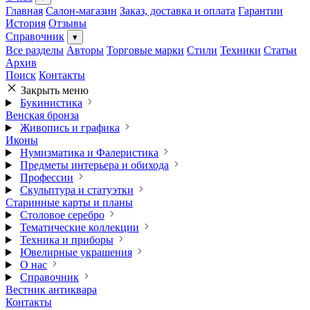
Главная
Салон-магазин
Заказ, доставка и оплата
Гарантии
История
Отзывы
Справочник
▾
Все разделы
Авторы
Торговые марки
Стили
Техники
Статьи
Архив
Поиск
Контакты
Закрыть меню
Букинистика
Венская бронза
Живопись и графика
Иконы
Нумизматика и Фалеристика
Предметы интерьера и обихода
Профессии
Скульптура и статуэтки
Старинные карты и планы
Столовое серебро
Тематические коллекции
Техника и приборы
Ювелирные украшения
О нас
Справочник
Вестник антиквара
Контакты