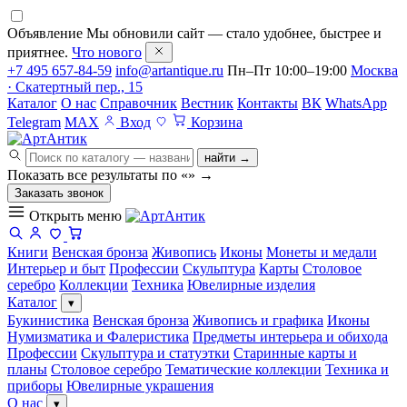
Объявление
Мы обновили сайт — стало удобнее, быстрее и
приятнее.
Что нового
+7 495 657-84-59
info@artantique.ru
Пн–Пт 10:00–19:00
Москва
· Скатертный пер., 15
Каталог
О нас
Справочник
Вестник
Контакты
ВК
WhatsApp
Telegram
MAX
Вход
Корзина
найти →
Показать все результаты по «
»
→
Заказать звонок
Открыть меню
Книги
Венская бронза
Живопись
Иконы
Монеты и медали
Интерьер и быт
Профессии
Скульптура
Карты
Столовое
серебро
Коллекции
Техника
Ювелирные изделия
Каталог
▾
Букинистика
Венская бронза
Живопись и графика
Иконы
Нумизматика и Фалеристика
Предметы интерьера и обихода
Профессии
Скульптура и статуэтки
Старинные карты и
планы
Столовое серебро
Тематические коллекции
Техника и
приборы
Ювелирные украшения
О нас
▾