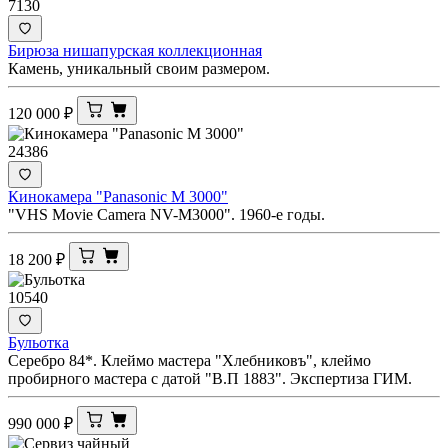
7130
Бирюза нишапурская коллекционная
Камень, уникальный своим размером.
120 000
₽
24386
Кинокамера "Panasonic M 3000"
"VHS Movie Camera NV-M3000". 1960-е годы.
18 200
₽
10540
Бульотка
Серебро 84*. Клеймо мастера "Хлебниковъ", клеймо
пробирного мастера с датой "В.П 1883". Экспертиза ГИМ.
990 000
₽