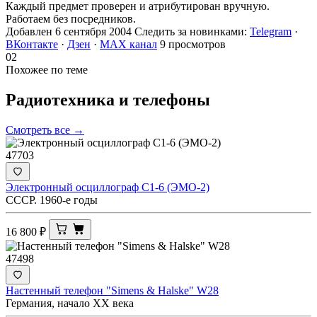
Каждый предмет проверен и атрибутирован вручную.
Работаем без посредников.
Добавлен 6 сентября 2004
Следить за новинками:
Telegram
·
ВКонтакте
·
Дзен
·
MAX канал
9 просмотров
02
Похожее по теме
Радиотехника и
телефоны
Смотреть все →
47703
Электронный осциллограф С1-6 (ЭМО-2)
СССР. 1960-е годы
16 800
₽
47498
Настенный телефон "Simens & Halske" W28
Германия, начало ХХ века