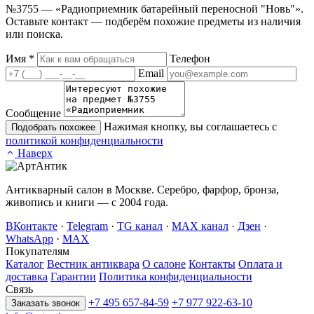
№3755 — «Радиоприемник батарейный переносной "Новь"».
Оставьте контакт — подберём похожие предметы из наличия
или поиска.
Имя
*
Телефон
Email
Сообщение
Нажимая кнопку, вы соглашаетесь с
Подобрать похожее
политикой конфиденциальности
Наверх
Антикварный салон в Москве. Серебро, фарфор, бронза,
живопись и книги — с 2004 года.
ВКонтакте
·
Telegram
·
TG канал
·
MAX канал
·
Дзен
·
WhatsApp
·
MAX
Покупателям
Каталог
Вестник антиквара
О салоне
Контакты
Оплата и
доставка
Гарантии
Политика конфиденциальности
Связь
+7 495 657-84-59
+7 977 922-63-10
Заказать звонок