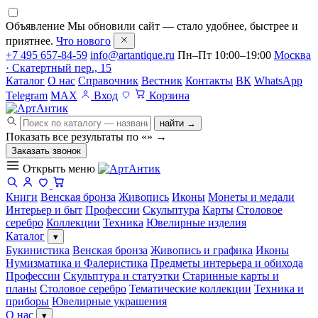
Объявление
Мы обновили сайт — стало удобнее, быстрее и
приятнее.
Что нового
+7 495 657-84-59
info@artantique.ru
Пн–Пт 10:00–19:00
Москва
· Скатертный пер., 15
Каталог
О нас
Справочник
Вестник
Контакты
ВК
WhatsApp
Telegram
MAX
Вход
Корзина
найти →
Показать все результаты по «
»
→
Заказать звонок
Открыть меню
Книги
Венская бронза
Живопись
Иконы
Монеты и медали
Интерьер и быт
Профессии
Скульптура
Карты
Столовое
серебро
Коллекции
Техника
Ювелирные изделия
Каталог
▾
Букинистика
Венская бронза
Живопись и графика
Иконы
Нумизматика и Фалеристика
Предметы интерьера и обихода
Профессии
Скульптура и статуэтки
Старинные карты и
планы
Столовое серебро
Тематические коллекции
Техника и
приборы
Ювелирные украшения
О нас
▾