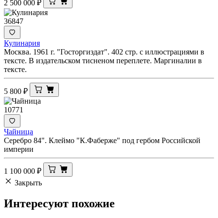
2 500 000
₽
36847
Кулинария
Москва. 1961 г. "Госторгиздат". 402 стр. с иллюстрациями в
тексте. В издательском тисненом переплете. Маргиналии в
тексте.
5 800
₽
10771
Чайница
Серебро 84". Клеймо "К.Фаберже" под гербом Российской
империи
1 100 000
₽
Закрыть
Интересуют
похожие