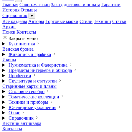
Главная
Салон-магазин
Заказ, доставка и оплата
Гарантии
История
Отзывы
Справочник
▾
Все разделы
Авторы
Торговые марки
Стили
Техники
Статьи
Архив
Поиск
Контакты
Закрыть меню
Букинистика
Венская бронза
Живопись и графика
Иконы
Нумизматика и Фалеристика
Предметы интерьера и обихода
Профессии
Скульптура и статуэтки
Старинные карты и планы
Столовое серебро
Тематические коллекции
Техника и приборы
Ювелирные украшения
О нас
Справочник
Вестник антиквара
Контакты