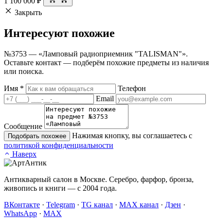
1 100 000
₽
Закрыть
Интересуют
похожие
№3753 — «Ламповый радиоприемник "TALISMAN"».
Оставьте контакт — подберём похожие предметы из наличия
или поиска.
Имя
*
Телефон
Email
Сообщение
Нажимая кнопку, вы соглашаетесь с
Подобрать похожее
политикой конфиденциальности
Наверх
Антикварный салон в Москве. Серебро, фарфор, бронза,
живопись и книги — с 2004 года.
ВКонтакте
·
Telegram
·
TG канал
·
MAX канал
·
Дзен
·
WhatsApp
·
MAX