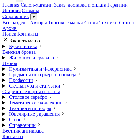
Главная
Салон-магазин
Заказ, доставка и оплата
Гарантии
История
Отзывы
Справочник
▾
Все разделы
Авторы
Торговые марки
Стили
Техники
Статьи
Архив
Поиск
Контакты
Закрыть меню
Букинистика
Венская бронза
Живопись и графика
Иконы
Нумизматика и Фалеристика
Предметы интерьера и обихода
Профессии
Скульптура и статуэтки
Старинные карты и планы
Столовое серебро
Тематические коллекции
Техника и приборы
Ювелирные украшения
О нас
Справочник
Вестник антиквара
Контакты