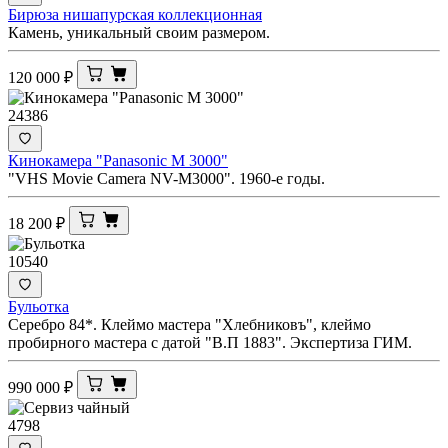
Бирюза нишапурская коллекционная
Камень, уникальный своим размером.
120 000
₽
24386
Кинокамера "Panasonic M 3000"
"VHS Movie Camera NV-M3000". 1960-е годы.
18 200
₽
10540
Бульотка
Серебро 84*. Клеймо мастера "Хлебниковъ", клеймо
пробирного мастера с датой "В.П 1883". Экспертиза ГИМ.
990 000
₽
4798