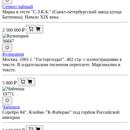
Сервиз чайный
Марка в тесте "С.З.К.Б." (Санкт-петербургский завод купца
Батенина). Начало XIX века.
2 500 000
₽
36847
Кулинария
Москва. 1961 г. "Госторгиздат". 402 стр. с иллюстрациями в
тексте. В издательском тисненом переплете. Маргиналии в
тексте.
5 800
₽
10771
Чайница
Серебро 84". Клеймо "К.Фаберже" под гербом Российской
империи