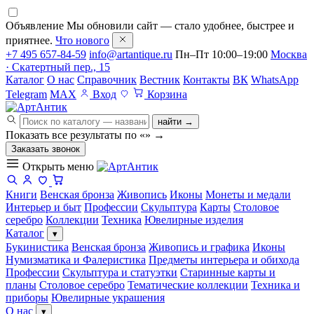
Объявление
Мы обновили сайт — стало удобнее, быстрее и
приятнее.
Что нового
+7 495 657-84-59
info@artantique.ru
Пн–Пт 10:00–19:00
Москва
· Скатертный пер., 15
Каталог
О нас
Справочник
Вестник
Контакты
ВК
WhatsApp
Telegram
MAX
Вход
Корзина
найти →
Показать все результаты по «
»
→
Заказать звонок
Открыть меню
Книги
Венская бронза
Живопись
Иконы
Монеты и медали
Интерьер и быт
Профессии
Скульптура
Карты
Столовое
серебро
Коллекции
Техника
Ювелирные изделия
Каталог
▾
Букинистика
Венская бронза
Живопись и графика
Иконы
Нумизматика и Фалеристика
Предметы интерьера и обихода
Профессии
Скульптура и статуэтки
Старинные карты и
планы
Столовое серебро
Тематические коллекции
Техника и
приборы
Ювелирные украшения
О нас
▾