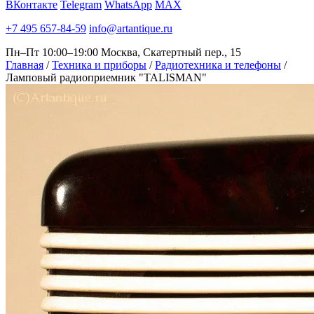
ВКонтакте
Telegram
WhatsApp
MAX
+7 495 657-84-59
info@artantique.ru
Пн–Пт 10:00–19:00
Москва, Скатертный пер., 15
Главная
/
Техника и приборы
/
Радиотехника и телефоны
/
Ламповый радиоприемник "TALISMAN"