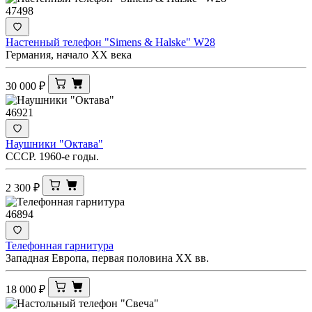
47498
Настенный телефон "Simens & Halske" W28
Германия, начало ХХ века
30 000
₽
46921
Наушники "Октава"
СССР. 1960-е годы.
2 300
₽
46894
Телефонная гарнитура
Западная Европа, первая половина XX вв.
18 000
₽