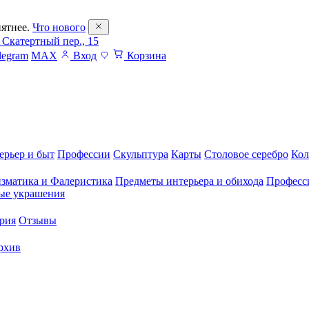
ятнее.
Что нового
 Скатертный пер., 15
legram
MAX
Вход
Корзина
ерьер и быт
Профессии
Скульптура
Карты
Столовое серебро
Кол
зматика и Фалеристика
Предметы интерьера и обихода
Професс
ые украшения
рия
Отзывы
рхив