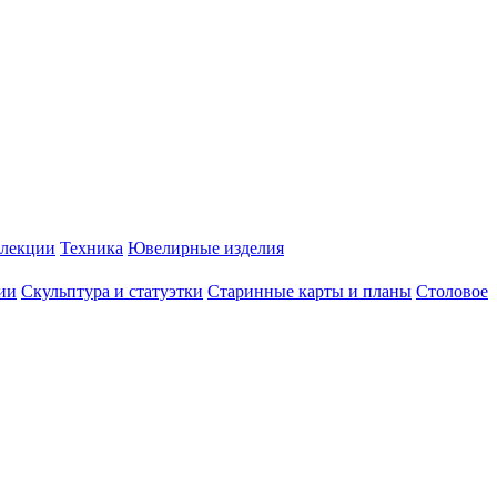
лекции
Техника
Ювелирные изделия
ии
Скульптура и статуэтки
Старинные карты и планы
Столовое