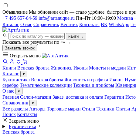
Объявление
Мы обновили сайт — стало удобнее, быстрее и при
+7 495 657-84-59
info@artantique.ru
Пн–Пт 10:00–19:00
Москва ·
Каталог
О нас
Справочник
Вестник
Контакты
ВК
WhatsApp
Te
найти →
Показать все результаты по «
»
→
Заказать звонок
Открыть меню
Книги
Венская бронза
Живопись
Иконы
Монеты и медали
Инт
Каталог
▾
Букинистика
Венская бронза
Живопись и графика
Иконы
Нуми
серебро
Тематические коллекции
Техника и приборы
Ювелирн
О нас
▾
Главная
Салон-магазин
Заказ, доставка и оплата
Гарантии
Исто
Справочник
▾
Все разделы
Авторы
Торговые марки
Стили
Техники
Статьи
А
Поиск
Контакты
Закрыть меню
Букинистика
Венская бронза