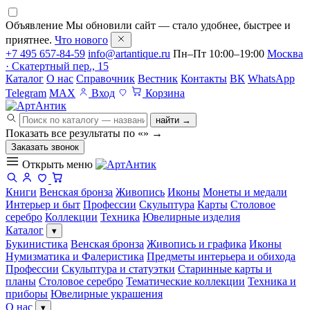
Объявление
Мы обновили сайт — стало удобнее, быстрее и
приятнее.
Что нового
+7 495 657-84-59
info@artantique.ru
Пн–Пт 10:00–19:00
Москва
· Скатертный пер., 15
Каталог
О нас
Справочник
Вестник
Контакты
ВК
WhatsApp
Telegram
MAX
Вход
Корзина
найти →
Показать все результаты по «
»
→
Заказать звонок
Открыть меню
Книги
Венская бронза
Живопись
Иконы
Монеты и медали
Интерьер и быт
Профессии
Скульптура
Карты
Столовое
серебро
Коллекции
Техника
Ювелирные изделия
Каталог
▾
Букинистика
Венская бронза
Живопись и графика
Иконы
Нумизматика и Фалеристика
Предметы интерьера и обихода
Профессии
Скульптура и статуэтки
Старинные карты и
планы
Столовое серебро
Тематические коллекции
Техника и
приборы
Ювелирные украшения
О нас
▾