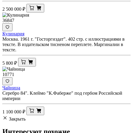
2 500 000
₽
36847
Кулинария
Москва. 1961 г. "Госторгиздат". 402 стр. с иллюстрациями в
тексте. В издательском тисненом переплете. Маргиналии в
тексте.
5 800
₽
10771
Чайница
Серебро 84". Клеймо "К.Фаберже" под гербом Российской
империи
1 100 000
₽
Закрыть
Интересуют
похожие