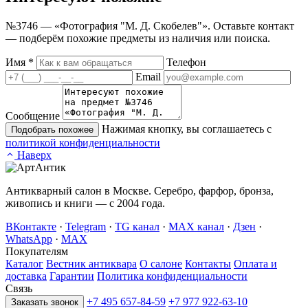
№3746 — «Фотография "М. Д. Скобелев"». Оставьте контакт
— подберём похожие предметы из наличия или поиска.
Имя
*
Телефон
Email
Сообщение
Нажимая кнопку, вы соглашаетесь с
Подобрать похожее
политикой конфиденциальности
Наверх
Антикварный салон в Москве. Серебро, фарфор, бронза,
живопись и книги — с 2004 года.
ВКонтакте
·
Telegram
·
TG канал
·
MAX канал
·
Дзен
·
WhatsApp
·
MAX
Покупателям
Каталог
Вестник антиквара
О салоне
Контакты
Оплата и
доставка
Гарантии
Политика конфиденциальности
Связь
+7 495 657-84-59
+7 977 922-63-10
Заказать звонок