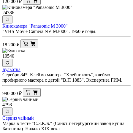
120 000
₽
24386
Кинокамера "Panasonic M 3000"
"VHS Movie Camera NV-M3000". 1960-е годы.
18 200
₽
10540
Бульотка
Серебро 84*. Клеймо мастера "Хлебниковъ", клеймо
пробирного мастера с датой "В.П 1883". Экспертиза ГИМ.
990 000
₽
4798
Сервиз чайный
Марка в тесте "С.З.К.Б." (Санкт-петербургский завод купца
Батенина). Начало XIX века.