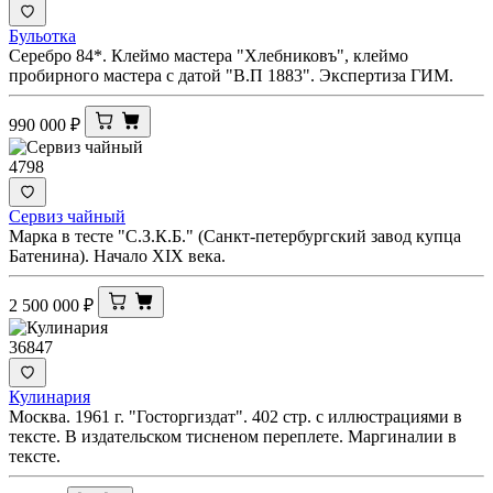
Бульотка
Серебро 84*. Клеймо мастера "Хлебниковъ", клеймо
пробирного мастера с датой "В.П 1883". Экспертиза ГИМ.
990 000
₽
4798
Сервиз чайный
Марка в тесте "С.З.К.Б." (Санкт-петербургский завод купца
Батенина). Начало XIX века.
2 500 000
₽
36847
Кулинария
Москва. 1961 г. "Госторгиздат". 402 стр. с иллюстрациями в
тексте. В издательском тисненом переплете. Маргиналии в
тексте.