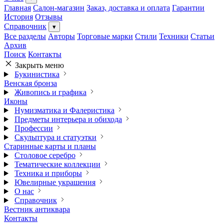
Главная
Салон-магазин
Заказ, доставка и оплата
Гарантии
История
Отзывы
Справочник
▾
Все разделы
Авторы
Торговые марки
Стили
Техники
Статьи
Архив
Поиск
Контакты
Закрыть меню
Букинистика
Венская бронза
Живопись и графика
Иконы
Нумизматика и Фалеристика
Предметы интерьера и обихода
Профессии
Скульптура и статуэтки
Старинные карты и планы
Столовое серебро
Тематические коллекции
Техника и приборы
Ювелирные украшения
О нас
Справочник
Вестник антиквара
Контакты