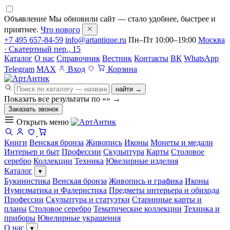
Объявление
Мы обновили сайт — стало удобнее, быстрее и
приятнее.
Что нового
+7 495 657-84-59
info@artantique.ru
Пн–Пт 10:00–19:00
Москва
· Скатертный пер., 15
Каталог
О нас
Справочник
Вестник
Контакты
ВК
WhatsApp
Telegram
MAX
Вход
Корзина
найти →
Показать все результаты по «
»
→
Заказать звонок
Открыть меню
Книги
Венская бронза
Живопись
Иконы
Монеты и медали
Интерьер и быт
Профессии
Скульптура
Карты
Столовое
серебро
Коллекции
Техника
Ювелирные изделия
Каталог
▾
Букинистика
Венская бронза
Живопись и графика
Иконы
Нумизматика и Фалеристика
Предметы интерьера и обихода
Профессии
Скульптура и статуэтки
Старинные карты и
планы
Столовое серебро
Тематические коллекции
Техника и
приборы
Ювелирные украшения
О нас
▾