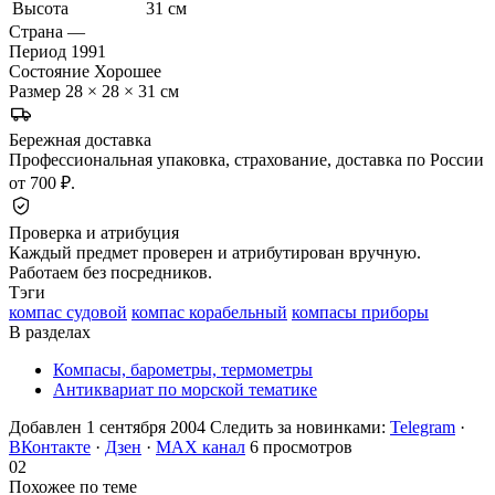
Высота
31 см
Страна
—
Период
1991
Состояние
Хорошее
Размер
28 × 28 × 31 см
Бережная доставка
Профессиональная упаковка, страхование, доставка по России
от 700 ₽.
Проверка и атрибуция
Каждый предмет проверен и атрибутирован вручную.
Работаем без посредников.
Тэги
компас судовой
компас корабельный
компасы приборы
В разделах
Компасы, барометры, термометры
Антиквариат по морской тематике
Добавлен 1 сентября 2004
Следить за новинками:
Telegram
·
ВКонтакте
·
Дзен
·
MAX канал
6 просмотров
02
Похожее по теме