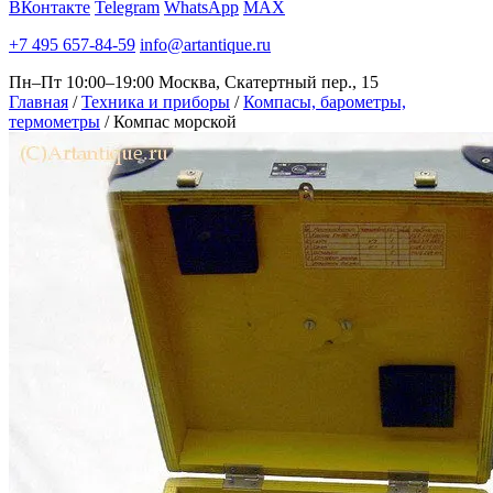
ВКонтакте
Telegram
WhatsApp
MAX
+7 495 657-84-59
info@artantique.ru
Пн–Пт 10:00–19:00
Москва, Скатертный пер., 15
Главная
/
Техника и приборы
/
Компасы, барометры,
термометры
/
Компас морской