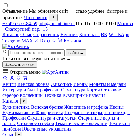
Объявление
Мы обновили сайт — стало удобнее, быстрее и
приятнее.
Что нового
+7 495 657-84-59
info@artantique.ru
Пн–Пт 10:00–19:00
Москва
· Скатертный пер., 15
Каталог
О нас
Справочник
Вестник
Контакты
ВК
WhatsApp
Telegram
MAX
Вход
Корзина
найти →
Показать все результаты по «
»
→
Заказать звонок
Открыть меню
Книги
Венская бронза
Живопись
Иконы
Монеты и медали
Интерьер и быт
Профессии
Скульптура
Карты
Столовое
серебро
Коллекции
Техника
Ювелирные изделия
Каталог
▾
Букинистика
Венская бронза
Живопись и графика
Иконы
Нумизматика и Фалеристика
Предметы интерьера и обихода
Профессии
Скульптура и статуэтки
Старинные карты и
планы
Столовое серебро
Тематические коллекции
Техника и
приборы
Ювелирные украшения
О нас
▾