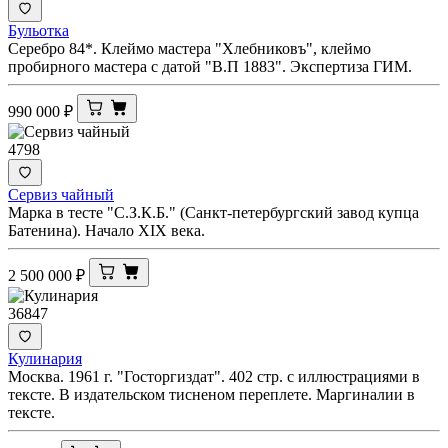
Бульотка
Серебро 84*. Клеймо мастера "Хлебниковъ", клеймо
пробирного мастера с датой "В.П 1883". Экспертиза ГИМ.
990 000
₽
4798
Сервиз чайный
Марка в тесте "С.З.К.Б." (Санкт-петербургский завод купца
Батенина). Начало XIX века.
2 500 000
₽
36847
Кулинария
Москва. 1961 г. "Госторгиздат". 402 стр. с иллюстрациями в
тексте. В издательском тисненом переплете. Маргиналии в
тексте.