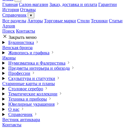
Главная
Салон-магазин
Заказ, доставка и оплата
Гарантии
История
Отзывы
Справочник
▾
Все разделы
Авторы
Торговые марки
Стили
Техники
Статьи
Архив
Поиск
Контакты
Закрыть меню
Букинистика
Венская бронза
Живопись и графика
Иконы
Нумизматика и Фалеристика
Предметы интерьера и обихода
Профессии
Скульптура и статуэтки
Старинные карты и планы
Столовое серебро
Тематические коллекции
Техника и приборы
Ювелирные украшения
О нас
Справочник
Вестник антиквара
Контакты