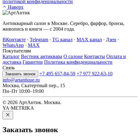
политикой конфиденциальности
Наверх
Антикварный салон в Москве. Серебро, фарфор, бронза,
живопись и книги — с 2004 года.
ВКонтакте
·
Telegram
·
TG канал
·
MAX канал
·
Дзен
·
WhatsApp
·
MAX
Покупателям
Каталог
Вестник антиквара
О салоне
Контакты
Оплата и
доставка
Гарантии
Политика конфиденциальности
Связь
+7 495 657-84-59
+7 977 922-63-10
Заказать звонок
info@artantique.ru
Москва, Скатертный пер., 15
Пн–Пт 10:00–19:00
© 2026 АртАнтик. Москва.
YA·METRIKA
Заказать
звонок