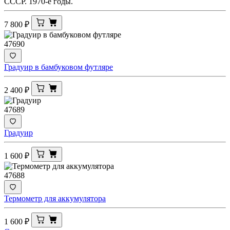
СССР. 1970-е годы.
7 800
₽
47690
Градуир в бамбуковом футляре
2 400
₽
47689
Градуир
1 600
₽
47688
Термометр для аккумулятора
1 600
₽