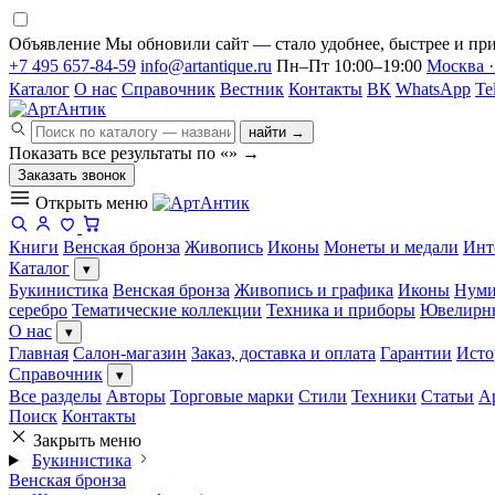
Объявление
Мы обновили сайт — стало удобнее, быстрее и при
+7 495 657-84-59
info@artantique.ru
Пн–Пт 10:00–19:00
Москва ·
Каталог
О нас
Справочник
Вестник
Контакты
ВК
WhatsApp
Te
найти →
Показать все результаты по «
»
→
Заказать звонок
Открыть меню
Книги
Венская бронза
Живопись
Иконы
Монеты и медали
Инт
Каталог
▾
Букинистика
Венская бронза
Живопись и графика
Иконы
Нуми
серебро
Тематические коллекции
Техника и приборы
Ювелирн
О нас
▾
Главная
Салон-магазин
Заказ, доставка и оплата
Гарантии
Исто
Справочник
▾
Все разделы
Авторы
Торговые марки
Стили
Техники
Статьи
А
Поиск
Контакты
Закрыть меню
Букинистика
Венская бронза