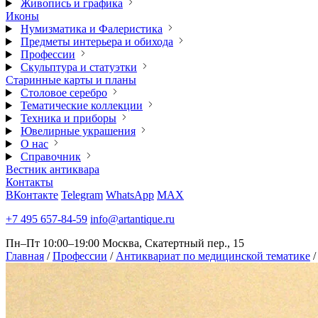
Живопись и графика
Иконы
Нумизматика и Фалеристика
Предметы интерьера и обихода
Профессии
Скульптура и статуэтки
Старинные карты и планы
Столовое серебро
Тематические коллекции
Техника и приборы
Ювелирные украшения
О нас
Справочник
Вестник антиквара
Контакты
ВКонтакте
Telegram
WhatsApp
MAX
+7 495 657-84-59
info@artantique.ru
Пн–Пт 10:00–19:00
Москва, Скатертный пер., 15
Главная
/
Профессии
/
Антиквариат по медицинской тематике
/