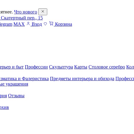
ятнее.
Что нового
 Скатертный пер., 15
legram
MAX
Вход
Корзина
ерьер и быт
Профессии
Скульптура
Карты
Столовое серебро
Кол
зматика и Фалеристика
Предметы интерьера и обихода
Професс
ые украшения
рия
Отзывы
рхив