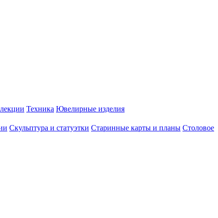
лекции
Техника
Ювелирные изделия
ии
Скульптура и статуэтки
Старинные карты и планы
Столовое