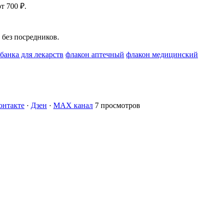
т 700 ₽.
без посредников.
банка для лекарств
флакон аптечный
флакон медицинский
онтакте
·
Дзен
·
MAX канал
7 просмотров