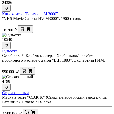
24386
Кинокамера "Panasonic M 3000"
"VHS Movie Camera NV-M3000". 1960-е годы.
18 200
₽
10540
Бульотка
Серебро 84*. Клеймо мастера "Хлебниковъ", клеймо
пробирного мастера с датой "В.П 1883". Экспертиза ГИМ.
990 000
₽
4798
Сервиз чайный
Марка в тесте "С.З.К.Б." (Санкт-петербургский завод купца
Батенина). Начало XIX века.
2 500 000
₽