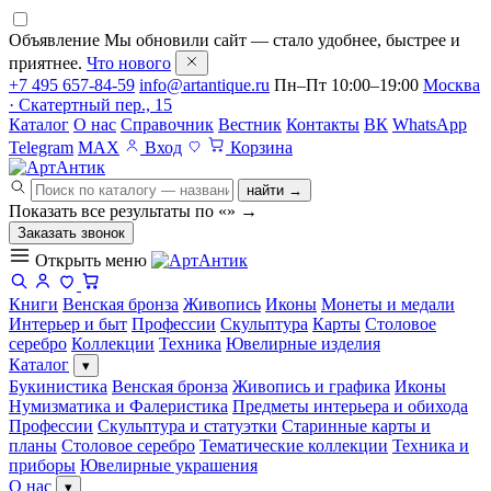
Объявление
Мы обновили сайт — стало удобнее, быстрее и
приятнее.
Что нового
+7 495 657-84-59
info@artantique.ru
Пн–Пт 10:00–19:00
Москва
· Скатертный пер., 15
Каталог
О нас
Справочник
Вестник
Контакты
ВК
WhatsApp
Telegram
MAX
Вход
Корзина
найти →
Показать все результаты по «
»
→
Заказать звонок
Открыть меню
Книги
Венская бронза
Живопись
Иконы
Монеты и медали
Интерьер и быт
Профессии
Скульптура
Карты
Столовое
серебро
Коллекции
Техника
Ювелирные изделия
Каталог
▾
Букинистика
Венская бронза
Живопись и графика
Иконы
Нумизматика и Фалеристика
Предметы интерьера и обихода
Профессии
Скульптура и статуэтки
Старинные карты и
планы
Столовое серебро
Тематические коллекции
Техника и
приборы
Ювелирные украшения
О нас
▾