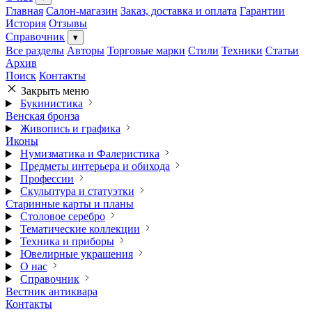
Главная
Салон-магазин
Заказ, доставка и оплата
Гарантии
История
Отзывы
Справочник
▾
Все разделы
Авторы
Торговые марки
Стили
Техники
Статьи
Архив
Поиск
Контакты
Закрыть меню
Букинистика
Венская бронза
Живопись и графика
Иконы
Нумизматика и Фалеристика
Предметы интерьера и обихода
Профессии
Скульптура и статуэтки
Старинные карты и планы
Столовое серебро
Тематические коллекции
Техника и приборы
Ювелирные украшения
О нас
Справочник
Вестник антиквара
Контакты