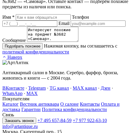
№3682 — «Самовар». Оставьте контакт — подберём похожие
предметы из наличия или поиска.
Имя
*
Телефон
Email
Сообщение
Нажимая кнопку, вы соглашаетесь с
Подобрать похожее
политикой конфиденциальности
Наверх
Антикварный салон в Москве. Серебро, фарфор, бронза,
живопись и книги — с 2004 года.
ВКонтакте
·
Telegram
·
TG канал
·
MAX канал
·
Дзен
·
WhatsApp
·
MAX
Покупателям
Каталог
Вестник антиквара
О салоне
Контакты
Оплата и
доставка
Гарантии
Политика конфиденциальности
Связь
+7 495 657-84-59
+7 977 922-63-10
Заказать звонок
info@artantique.ru
Москва, Скатертный пер., 15