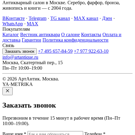
Антикварный салон в Москве. Серебро, фарфор, бронза,
живопись и книги — с 2004 года.
ВКонтакте
·
Telegram
·
TG канал
·
MAX канал
·
Дзен
·
WhatsApp
·
MAX
Покупателям
Каталог
Вестник антиквара
О салоне
Контакты
Оплата и
доставка
Гарантии
Политика конфиденциальности
Связь
+7 495 657-84-59
+7 977 922-63-10
Заказать звонок
info@artantique.ru
Москва, Скатертный пер., 15
Пн–Пт 10:00–19:00
© 2026 АртАнтик. Москва.
YA·METRIKA
Заказать
звонок
Перезвоним в течение 15 минут в рабочее время (Пн–Пт
10:00–19:00).
Ваше имя
*
Телефон
*