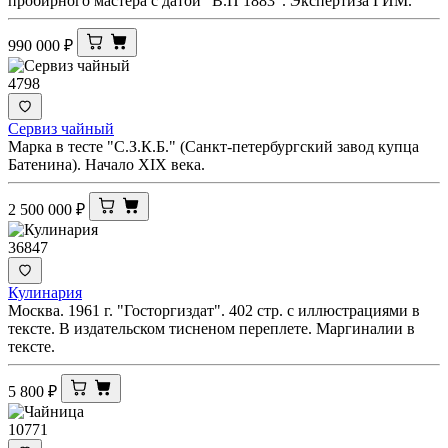
пробирного мастера с датой "В.П 1883". Экспертиза ГИМ.
990 000
₽
4798
Сервиз чайный
Марка в тесте "С.З.К.Б." (Санкт-петербургский завод купца
Батенина). Начало XIX века.
2 500 000
₽
36847
Кулинария
Москва. 1961 г. "Госторгиздат". 402 стр. с иллюстрациями в
тексте. В издательском тисненом переплете. Маргиналии в
тексте.
5 800
₽
10771