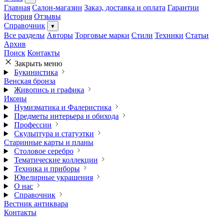
Главная
Салон-магазин
Заказ, доставка и оплата
Гарантии
История
Отзывы
Справочник
▾
Все разделы
Авторы
Торговые марки
Стили
Техники
Статьи
Архив
Поиск
Контакты
Закрыть меню
Букинистика
Венская бронза
Живопись и графика
Иконы
Нумизматика и Фалеристика
Предметы интерьера и обихода
Профессии
Скульптура и статуэтки
Старинные карты и планы
Столовое серебро
Тематические коллекции
Техника и приборы
Ювелирные украшения
О нас
Справочник
Вестник антиквара
Контакты