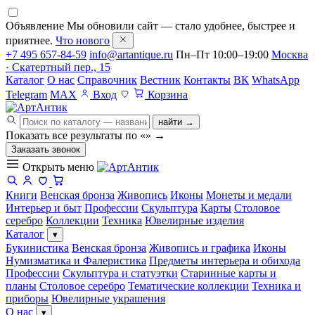
Объявление
Мы обновили сайт — стало удобнее, быстрее и
приятнее.
Что нового
+7 495 657-84-59
info@artantique.ru
Пн–Пт 10:00–19:00
Москва
· Скатертный пер., 15
Каталог
О нас
Справочник
Вестник
Контакты
ВК
WhatsApp
Telegram
MAX
Вход
Корзина
найти →
Показать все результаты по «
»
→
Заказать звонок
Открыть меню
Книги
Венская бронза
Живопись
Иконы
Монеты и медали
Интерьер и быт
Профессии
Скульптура
Карты
Столовое
серебро
Коллекции
Техника
Ювелирные изделия
Каталог
▾
Букинистика
Венская бронза
Живопись и графика
Иконы
Нумизматика и Фалеристика
Предметы интерьера и обихода
Профессии
Скульптура и статуэтки
Старинные карты и
планы
Столовое серебро
Тематические коллекции
Техника и
приборы
Ювелирные украшения
О нас
▾