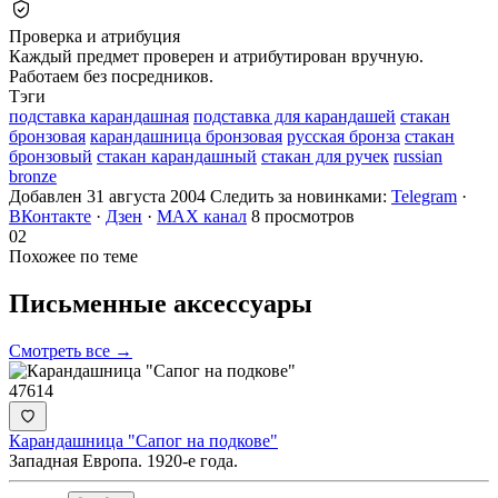
Проверка и атрибуция
Каждый предмет проверен и атрибутирован вручную.
Работаем без посредников.
Тэги
подставка карандашная
подставка для карандашей
стакан
бронзовая
карандашница бронзовая
русская бронза
стакан
бронзовый
стакан карандашный
стакан для ручек
russian
bronze
Добавлен 31 августа 2004
Следить за новинками:
Telegram
·
ВКонтакте
·
Дзен
·
MAX канал
8 просмотров
02
Похожее по теме
Письменные
аксессуары
Смотреть все →
47614
Карандашница "Сапог на подкове"
Западная Европа. 1920-е года.