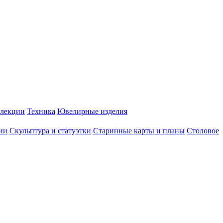
лекции
Техника
Ювелирные изделия
ии
Скульптура и статуэтки
Старинные карты и планы
Столовое