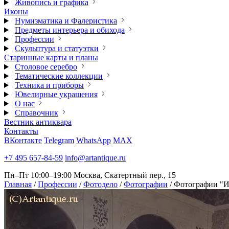
Живопись и графика
Иконы
Нумизматика и Фалеристика
Предметы интерьера и обихода
Профессии
Скульптура и статуэтки
Старинные карты и планы
Столовое серебро
Тематические коллекции
Техника и приборы
Ювелирные украшения
О нас
Справочник
Вестник антиквара
Контакты
ВКонтакте
Telegram
WhatsApp
MAX
+7 495 657-84-59
info@artantique.ru
Пн–Пт 10:00–19:00
Москва, Скатертный пер., 15
Главная
/
Профессии
/
Фотодело
/
Фотографии
/
Фотографии "И