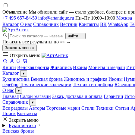
Объявление
Мы обновили сайт — стало удобнее, быстрее и при
+7 495 657-84-59
info@artantique.ru
Пн–Пт 10:00–19:00
Москва ·
Каталог
О нас
Справочник
Вестник
Контакты
ВК
WhatsApp
Te
найти →
Показать все результаты по «
»
→
Заказать звонок
Открыть меню
Книги
Венская бронза
Живопись
Иконы
Монеты и медали
Инт
Каталог
▾
Букинистика
Венская бронза
Живопись и графика
Иконы
Нуми
серебро
Тематические коллекции
Техника и приборы
Ювелирн
О нас
▾
Главная
Салон-магазин
Заказ, доставка и оплата
Гарантии
Исто
Справочник
▾
Все разделы
Авторы
Торговые марки
Стили
Техники
Статьи
А
Поиск
Контакты
Закрыть меню
Букинистика
Венская бронза