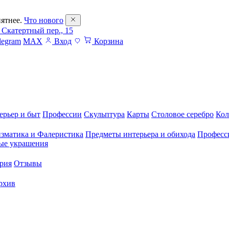
ятнее.
Что нового
 Скатертный пер., 15
legram
MAX
Вход
Корзина
ерьер и быт
Профессии
Скульптура
Карты
Столовое серебро
Кол
зматика и Фалеристика
Предметы интерьера и обихода
Професс
ые украшения
рия
Отзывы
рхив