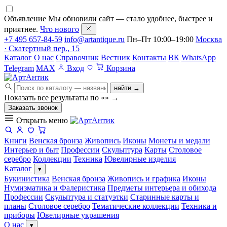
Объявление
Мы обновили сайт — стало удобнее, быстрее и
приятнее.
Что нового
+7 495 657-84-59
info@artantique.ru
Пн–Пт 10:00–19:00
Москва
· Скатертный пер., 15
Каталог
О нас
Справочник
Вестник
Контакты
ВК
WhatsApp
Telegram
MAX
Вход
Корзина
найти →
Показать все результаты по «
»
→
Заказать звонок
Открыть меню
Книги
Венская бронза
Живопись
Иконы
Монеты и медали
Интерьер и быт
Профессии
Скульптура
Карты
Столовое
серебро
Коллекции
Техника
Ювелирные изделия
Каталог
▾
Букинистика
Венская бронза
Живопись и графика
Иконы
Нумизматика и Фалеристика
Предметы интерьера и обихода
Профессии
Скульптура и статуэтки
Старинные карты и
планы
Столовое серебро
Тематические коллекции
Техника и
приборы
Ювелирные украшения
О нас
▾