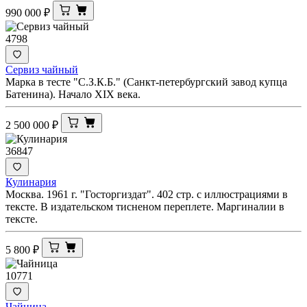
990 000
₽
4798
Сервиз чайный
Марка в тесте "С.З.К.Б." (Санкт-петербургский завод купца
Батенина). Начало XIX века.
2 500 000
₽
36847
Кулинария
Москва. 1961 г. "Госторгиздат". 402 стр. с иллюстрациями в
тексте. В издательском тисненом переплете. Маргиналии в
тексте.
5 800
₽
10771
Чайница