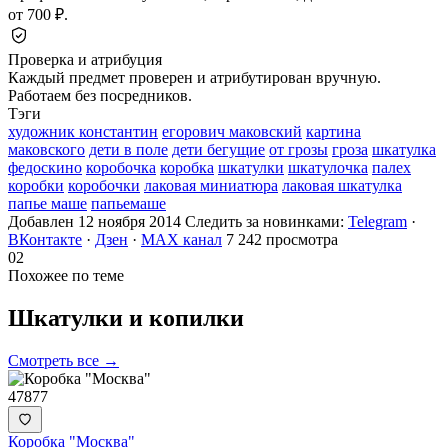
от 700 ₽.
Проверка и атрибуция
Каждый предмет проверен и атрибутирован вручную.
Работаем без посредников.
Тэги
художник константин
егорович маковский
картина
маковского
дети в поле
дети бегущие
от грозы
гроза
шкатулка
федоскино
коробочка
коробка
шкатулки
шкатулочка
палех
коробки
коробочки
лаковая миниатюра
лаковая шкатулка
папье маше
папьемаше
Добавлен 12 ноября 2014
Следить за новинками:
Telegram
·
ВКонтакте
·
Дзен
·
MAX канал
7 242 просмотра
02
Похожее по теме
Шкатулки и
копилки
Смотреть все →
47877
Коробка "Москва"