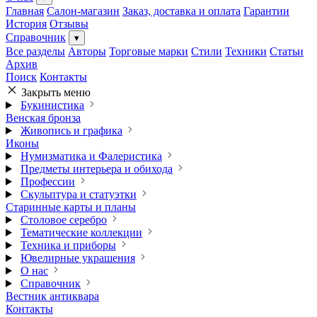
Главная
Салон-магазин
Заказ, доставка и оплата
Гарантии
История
Отзывы
Справочник
▾
Все разделы
Авторы
Торговые марки
Стили
Техники
Статьи
Архив
Поиск
Контакты
Закрыть меню
Букинистика
Венская бронза
Живопись и графика
Иконы
Нумизматика и Фалеристика
Предметы интерьера и обихода
Профессии
Скульптура и статуэтки
Старинные карты и планы
Столовое серебро
Тематические коллекции
Техника и приборы
Ювелирные украшения
О нас
Справочник
Вестник антиквара
Контакты