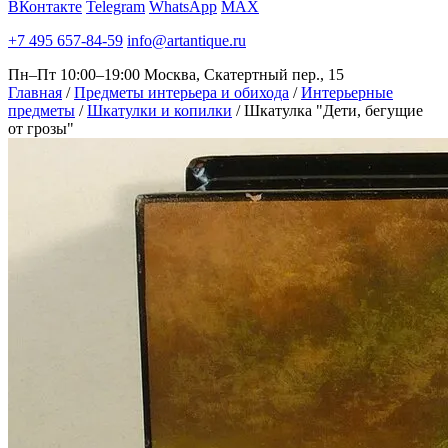
ВКонтакте
Telegram
WhatsApp
MAX
+7 495 657-84-59
info@artantique.ru
Пн–Пт 10:00–19:00
Москва, Скатертный пер., 15
Главная
/
Предметы интерьера и обихода
/
Интерьерные
предметы
/
Шкатулки и копилки
/
Шкатулка "Дети, бегущие
от грозы"