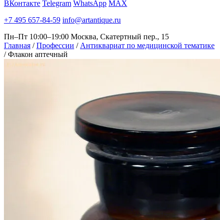
ВКонтакте
Telegram
WhatsApp
MAX
+7 495 657-84-59
info@artantique.ru
Пн–Пт 10:00–19:00
Москва, Скатертный пер., 15
Главная
/
Профессии
/
Антиквариат по медицинской тематике
/
Флакон аптечный