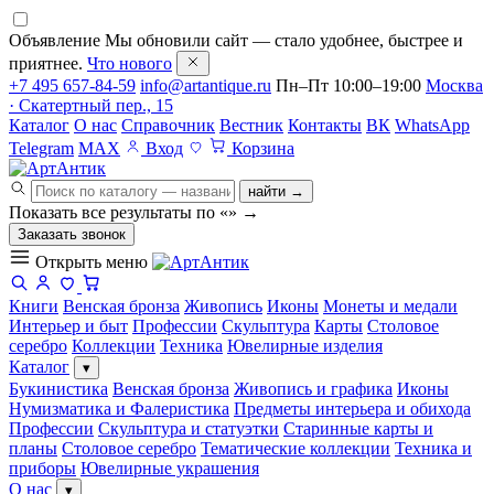
Объявление
Мы обновили сайт — стало удобнее, быстрее и
приятнее.
Что нового
+7 495 657-84-59
info@artantique.ru
Пн–Пт 10:00–19:00
Москва
· Скатертный пер., 15
Каталог
О нас
Справочник
Вестник
Контакты
ВК
WhatsApp
Telegram
MAX
Вход
Корзина
найти →
Показать все результаты по «
»
→
Заказать звонок
Открыть меню
Книги
Венская бронза
Живопись
Иконы
Монеты и медали
Интерьер и быт
Профессии
Скульптура
Карты
Столовое
серебро
Коллекции
Техника
Ювелирные изделия
Каталог
▾
Букинистика
Венская бронза
Живопись и графика
Иконы
Нумизматика и Фалеристика
Предметы интерьера и обихода
Профессии
Скульптура и статуэтки
Старинные карты и
планы
Столовое серебро
Тематические коллекции
Техника и
приборы
Ювелирные украшения
О нас
▾