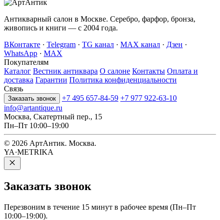
Антикварный салон в Москве. Серебро, фарфор, бронза,
живопись и книги — с 2004 года.
ВКонтакте
·
Telegram
·
TG канал
·
MAX канал
·
Дзен
·
WhatsApp
·
MAX
Покупателям
Каталог
Вестник антиквара
О салоне
Контакты
Оплата и
доставка
Гарантии
Политика конфиденциальности
Связь
+7 495 657-84-59
+7 977 922-63-10
Заказать звонок
info@artantique.ru
Москва, Скатертный пер., 15
Пн–Пт 10:00–19:00
© 2026 АртАнтик. Москва.
YA·METRIKA
Заказать
звонок
Перезвоним в течение 15 минут в рабочее время (Пн–Пт
10:00–19:00).