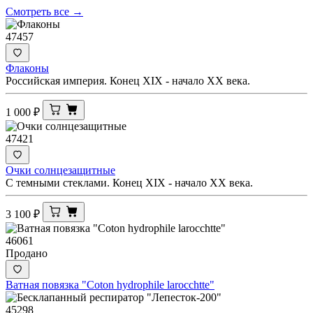
Смотреть все →
47457
Флаконы
Российская империя. Конец XIX - начало XX века.
1 000
₽
47421
Очки солнцезащитные
С темными стеклами. Конец XIX - начало ХХ века.
3 100
₽
46061
Продано
Ватная повязка "Coton hydrophile larocchtte"
45298