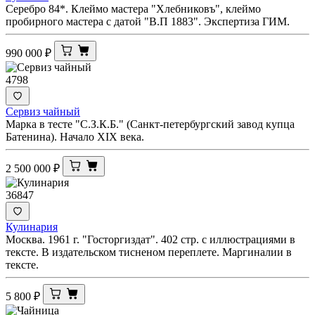
Серебро 84*. Клеймо мастера "Хлебниковъ", клеймо
пробирного мастера с датой "В.П 1883". Экспертиза ГИМ.
990 000
₽
4798
Сервиз чайный
Марка в тесте "С.З.К.Б." (Санкт-петербургский завод купца
Батенина). Начало XIX века.
2 500 000
₽
36847
Кулинария
Москва. 1961 г. "Госторгиздат". 402 стр. с иллюстрациями в
тексте. В издательском тисненом переплете. Маргиналии в
тексте.
5 800
₽