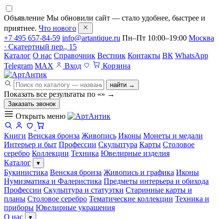
Объявление
Мы обновили сайт — стало удобнее, быстрее и
приятнее.
Что нового
+7 495 657-84-59
info@artantique.ru
Пн–Пт 10:00–19:00
Москва
· Скатертный пер., 15
Каталог
О нас
Справочник
Вестник
Контакты
ВК
WhatsApp
Telegram
MAX
Вход
Корзина
найти →
Показать все результаты по «
»
→
Заказать звонок
Открыть меню
Книги
Венская бронза
Живопись
Иконы
Монеты и медали
Интерьер и быт
Профессии
Скульптура
Карты
Столовое
серебро
Коллекции
Техника
Ювелирные изделия
Каталог
▾
Букинистика
Венская бронза
Живопись и графика
Иконы
Нумизматика и Фалеристика
Предметы интерьера и обихода
Профессии
Скульптура и статуэтки
Старинные карты и
планы
Столовое серебро
Тематические коллекции
Техника и
приборы
Ювелирные украшения
О нас
▾