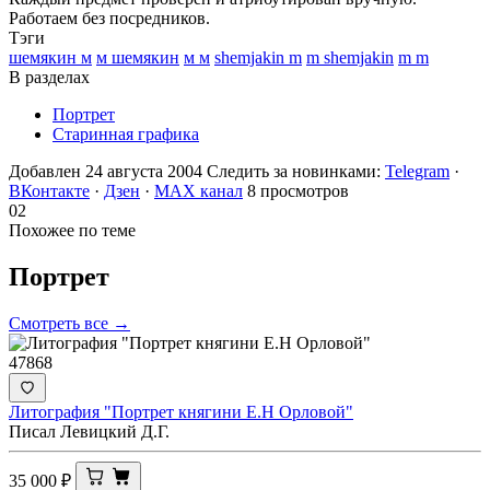
Работаем без посредников.
Тэги
шемякин м
м шемякин
м м
shemjakin m
m shemjakin
m m
В разделах
Портрет
Старинная графика
Добавлен 24 августа 2004
Следить за новинками:
Telegram
·
ВКонтакте
·
Дзен
·
MAX канал
8 просмотров
02
Похожее по теме
Портрет
Смотреть все →
47868
Литография "Портрет княгини Е.Н Орловой"
Писал Левицкий Д.Г.
35 000
₽