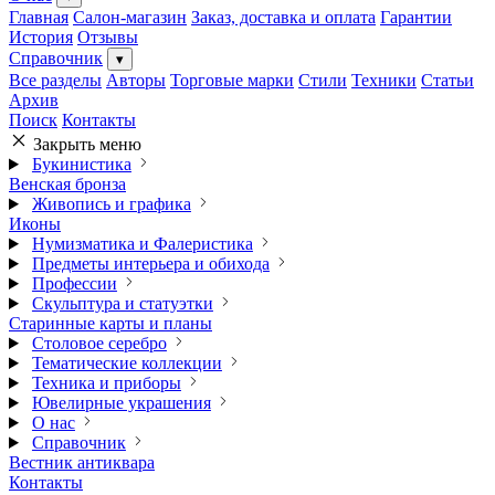
Главная
Салон-магазин
Заказ, доставка и оплата
Гарантии
История
Отзывы
Справочник
▾
Все разделы
Авторы
Торговые марки
Стили
Техники
Статьи
Архив
Поиск
Контакты
Закрыть меню
Букинистика
Венская бронза
Живопись и графика
Иконы
Нумизматика и Фалеристика
Предметы интерьера и обихода
Профессии
Скульптура и статуэтки
Старинные карты и планы
Столовое серебро
Тематические коллекции
Техника и приборы
Ювелирные украшения
О нас
Справочник
Вестник антиквара
Контакты