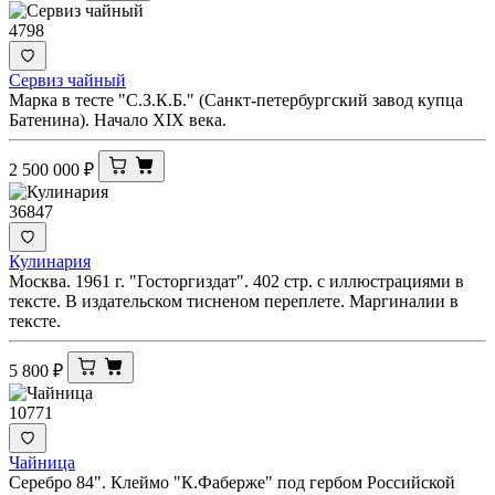
4798
Сервиз чайный
Марка в тесте "С.З.К.Б." (Санкт-петербургский завод купца
Батенина). Начало XIX века.
2 500 000
₽
36847
Кулинария
Москва. 1961 г. "Госторгиздат". 402 стр. с иллюстрациями в
тексте. В издательском тисненом переплете. Маргиналии в
тексте.
5 800
₽
10771
Чайница
Серебро 84". Клеймо "К.Фаберже" под гербом Российской