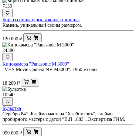
7130
Бирюза нишапурская коллекционная
Камень, уникальный своим размером.
120 000
₽
24386
Кинокамера "Panasonic M 3000"
"VHS Movie Camera NV-M3000". 1960-е годы.
18 200
₽
10540
Бульотка
Серебро 84*. Клеймо мастера "Хлебниковъ", клеймо
пробирного мастера с датой "В.П 1883". Экспертиза ГИМ.
990 000
₽