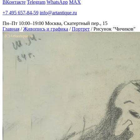
ВКонтакте
Telegram
WhatsApp
MAX
+7 495 657-84-59
info@artantique.ru
Пн–Пт 10:00–19:00
Москва, Скатертный пер., 15
Главная
/
Живопись и графика
/
Портрет
/
Рисунок "Чичиков"