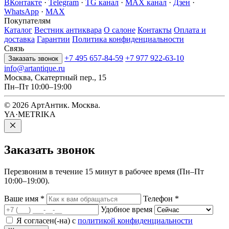
ВКонтакте
·
Telegram
·
TG канал
·
MAX канал
·
Дзен
·
WhatsApp
·
MAX
Покупателям
Каталог
Вестник антиквара
О салоне
Контакты
Оплата и
доставка
Гарантии
Политика конфиденциальности
Связь
+7 495 657-84-59
+7 977 922-63-10
Заказать звонок
info@artantique.ru
Москва, Скатертный пер., 15
Пн–Пт 10:00–19:00
© 2026 АртАнтик. Москва.
YA·METRIKA
Заказать
звонок
Перезвоним в течение 15 минут в рабочее время (Пн–Пт
10:00–19:00).
Ваше имя
*
Телефон
*
Удобное время
Я согласен(-на) с
политикой конфиденциальности