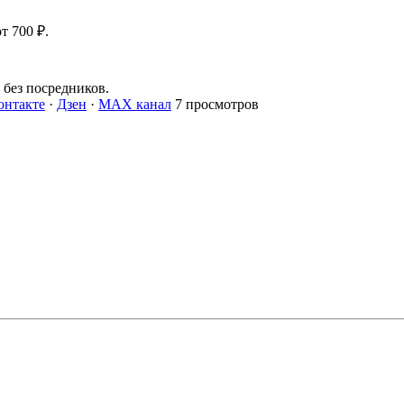
т 700 ₽.
без посредников.
онтакте
·
Дзен
·
MAX канал
7 просмотров