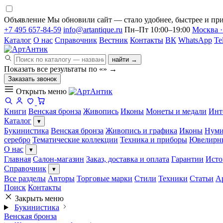
Объявление
Мы обновили сайт — стало удобнее, быстрее и при
+7 495 657-84-59
info@artantique.ru
Пн–Пт 10:00–19:00
Москва ·
Каталог
О нас
Справочник
Вестник
Контакты
ВК
WhatsApp
Te
найти →
Показать все результаты по «
»
→
Заказать звонок
Открыть меню
Книги
Венская бронза
Живопись
Иконы
Монеты и медали
Инт
Каталог
▾
Букинистика
Венская бронза
Живопись и графика
Иконы
Нуми
серебро
Тематические коллекции
Техника и приборы
Ювелирн
О нас
▾
Главная
Салон-магазин
Заказ, доставка и оплата
Гарантии
Исто
Справочник
▾
Все разделы
Авторы
Торговые марки
Стили
Техники
Статьи
А
Поиск
Контакты
Закрыть меню
Букинистика
Венская бронза