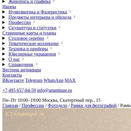
Живопись и графика
Иконы
Нумизматика и Фалеристика
Предметы интерьера и обихода
Профессии
Скульптура и статуэтки
Старинные карты и планы
Столовое серебро
Тематические коллекции
Техника и приборы
Ювелирные украшения
О нас
Справочник
Вестник антиквара
Контакты
ВКонтакте
Telegram
WhatsApp
MAX
+7 495 657-84-59
info@artantique.ru
Пн–Пт 10:00–19:00
Москва, Скатертный пер., 15
Главная
/
Профессии
/
Фотодело
/
Рамки для фотографий
/
Рамк