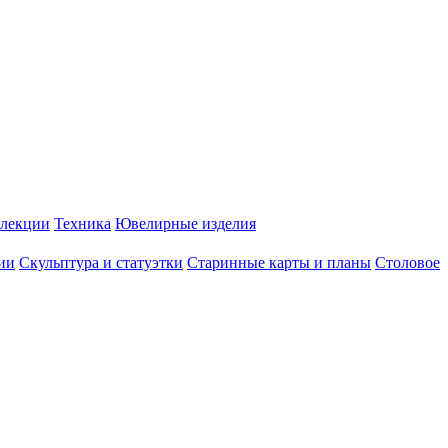
лекции
Техника
Ювелирные изделия
ии
Скульптура и статуэтки
Старинные карты и планы
Столовое