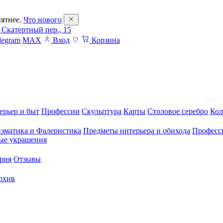
ятнее.
Что нового
 Скатертный пер., 15
legram
MAX
Вход
Корзина
ерьер и быт
Профессии
Скульптура
Карты
Столовое серебро
Кол
зматика и Фалеристика
Предметы интерьера и обихода
Професс
ые украшения
рия
Отзывы
рхив