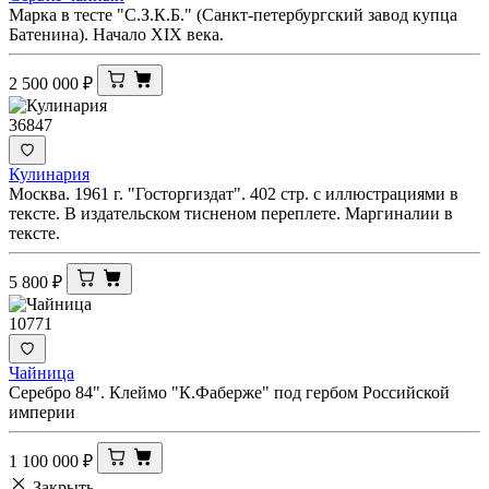
Марка в тесте "С.З.К.Б." (Санкт-петербургский завод купца
Батенина). Начало XIX века.
2 500 000
₽
36847
Кулинария
Москва. 1961 г. "Госторгиздат". 402 стр. с иллюстрациями в
тексте. В издательском тисненом переплете. Маргиналии в
тексте.
5 800
₽
10771
Чайница
Серебро 84". Клеймо "К.Фаберже" под гербом Российской
империи
1 100 000
₽
Закрыть