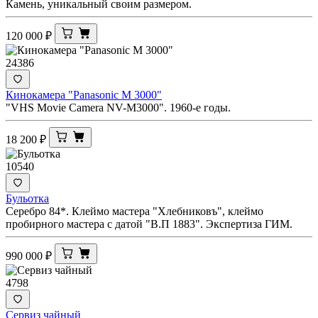
Камень, уникальный своим размером.
120 000
₽
24386
Кинокамера "Panasonic M 3000"
"VHS Movie Camera NV-M3000". 1960-е годы.
18 200
₽
10540
Бульотка
Серебро 84*. Клеймо мастера "Хлебниковъ", клеймо
пробирного мастера с датой "В.П 1883". Экспертиза ГИМ.
990 000
₽
4798
Сервиз чайный