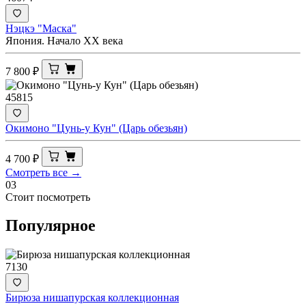
Нэцкэ "Маска"
Япония. Начало XX века
7 800
₽
45815
Окимоно "Цунь-у Кун" (Царь обезьян)
4 700
₽
Смотреть все →
03
Стоит посмотреть
Популярное
7130
Бирюза нишапурская коллекционная