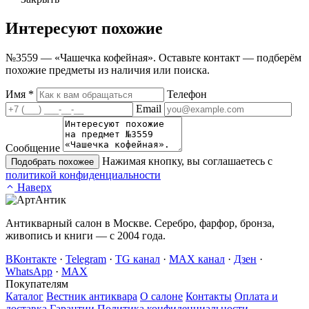
Интересуют
похожие
№3559 — «Чашечка кофейная». Оставьте контакт — подберём
похожие предметы из наличия или поиска.
Имя
*
Телефон
Email
Сообщение
Нажимая кнопку, вы соглашаетесь с
Подобрать похожее
политикой конфиденциальности
Наверх
Антикварный салон в Москве. Серебро, фарфор, бронза,
живопись и книги — с 2004 года.
ВКонтакте
·
Telegram
·
TG канал
·
MAX канал
·
Дзен
·
WhatsApp
·
MAX
Покупателям
Каталог
Вестник антиквара
О салоне
Контакты
Оплата и
доставка
Гарантии
Политика конфиденциальности