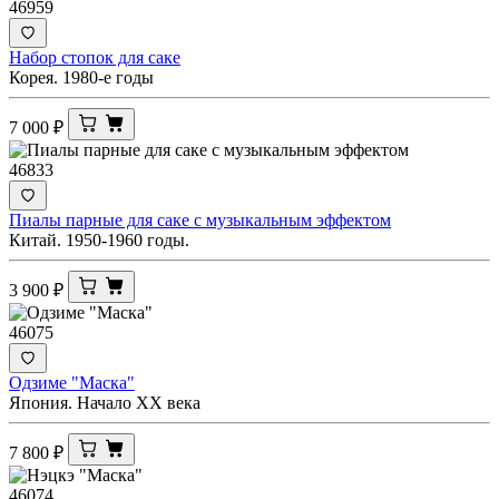
46959
Набор стопок для саке
Корея. 1980-е годы
7 000
₽
46833
Пиалы парные для саке с музыкальным эффектом
Китай. 1950-1960 годы.
3 900
₽
46075
Одзиме "Маска"
Япония. Начало XX века
7 800
₽
46074