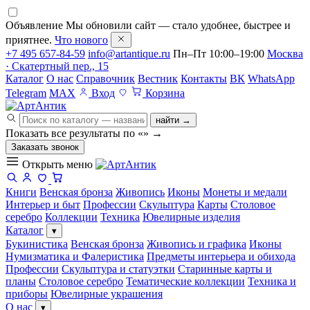
Объявление
Мы обновили сайт — стало удобнее, быстрее и
приятнее.
Что нового
+7 495 657-84-59
info@artantique.ru
Пн–Пт 10:00–19:00
Москва
· Скатертный пер., 15
Каталог
О нас
Справочник
Вестник
Контакты
ВК
WhatsApp
Telegram
MAX
Вход
Корзина
найти →
Показать все результаты по «
»
→
Заказать звонок
Открыть меню
Книги
Венская бронза
Живопись
Иконы
Монеты и медали
Интерьер и быт
Профессии
Скульптура
Карты
Столовое
серебро
Коллекции
Техника
Ювелирные изделия
Каталог
▾
Букинистика
Венская бронза
Живопись и графика
Иконы
Нумизматика и Фалеристика
Предметы интерьера и обихода
Профессии
Скульптура и статуэтки
Старинные карты и
планы
Столовое серебро
Тематические коллекции
Техника и
приборы
Ювелирные украшения
О нас
▾