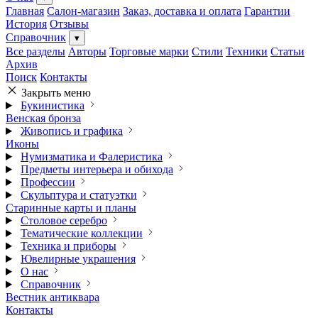
Главная
Салон-магазин
Заказ, доставка и оплата
Гарантии
История
Отзывы
Справочник
▾
Все разделы
Авторы
Торговые марки
Стили
Техники
Статьи
Архив
Поиск
Контакты
Закрыть меню
Букинистика
Венская бронза
Живопись и графика
Иконы
Нумизматика и Фалеристика
Предметы интерьера и обихода
Профессии
Скульптура и статуэтки
Старинные карты и планы
Столовое серебро
Тематические коллекции
Техника и приборы
Ювелирные украшения
О нас
Справочник
Вестник антиквара
Контакты