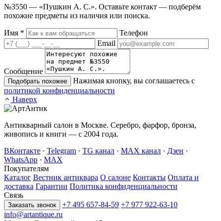
№3550 — «Пушкин А. С.». Оставьте контакт — подберём
похожие предметы из наличия или поиска.
Имя
*
Телефон
Email
Сообщение
Нажимая кнопку, вы соглашаетесь с
Подобрать похожее
политикой конфиденциальности
Наверх
Антикварный салон в Москве. Серебро, фарфор, бронза,
живопись и книги — с 2004 года.
ВКонтакте
·
Telegram
·
TG канал
·
MAX канал
·
Дзен
·
WhatsApp
·
MAX
Покупателям
Каталог
Вестник антиквара
О салоне
Контакты
Оплата и
доставка
Гарантии
Политика конфиденциальности
Связь
+7 495 657-84-59
+7 977 922-63-10
Заказать звонок
info@artantique.ru