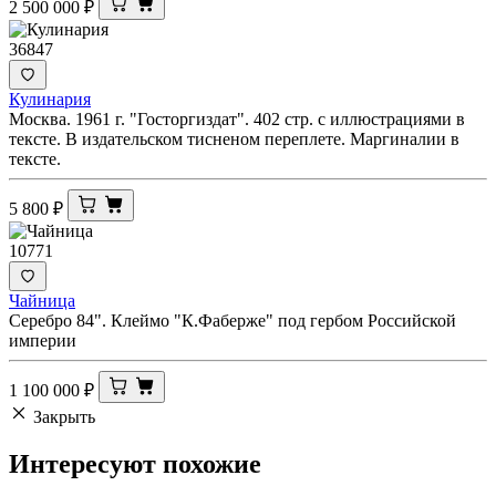
2 500 000
₽
36847
Кулинария
Москва. 1961 г. "Госторгиздат". 402 стр. с иллюстрациями в
тексте. В издательском тисненом переплете. Маргиналии в
тексте.
5 800
₽
10771
Чайница
Серебро 84". Клеймо "К.Фаберже" под гербом Российской
империи
1 100 000
₽
Закрыть
Интересуют
похожие