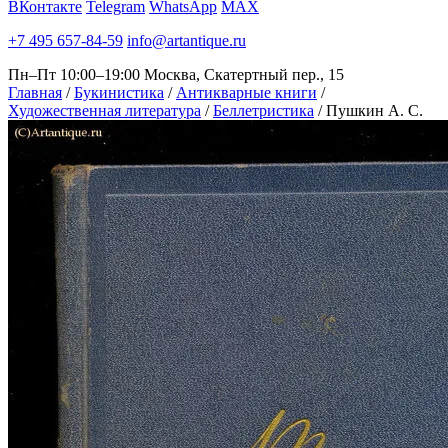
ВКонтакте
Telegram
WhatsApp
MAX
+7 495 657-84-59
info@artantique.ru
Пн–Пт 10:00–19:00
Москва, Скатертный пер., 15
Главная
/
Букинистика
/
Антикварные книги
/
Художественная литература
/
Беллетристика
/
Пушкин А. С.