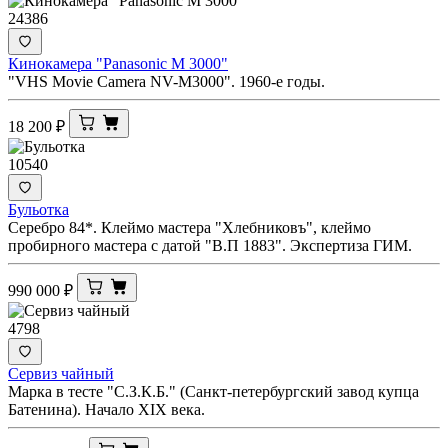
24386
Кинокамера "Panasonic M 3000"
"VHS Movie Camera NV-M3000". 1960-е годы.
18 200
₽
10540
Бульотка
Серебро 84*. Клеймо мастера "Хлебниковъ", клеймо
пробирного мастера с датой "В.П 1883". Экспертиза ГИМ.
990 000
₽
4798
Сервиз чайный
Марка в тесте "С.З.К.Б." (Санкт-петербургский завод купца
Батенина). Начало XIX века.