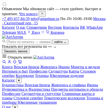
Объявление
Мы обновили сайт — стало удобнее, быстрее и
приятнее.
Что нового
+7 495 657-84-59
info@artantique.ru
Пн–Пт 10:00–19:00
Москва
· Скатертный пер., 15
Каталог
О нас
Справочник
Вестник
Контакты
ВК
WhatsApp
Telegram
MAX
Вход
Корзина
найти →
Показать все результаты по «
»
→
Заказать звонок
Открыть меню
Книги
Венская бронза
Живопись
Иконы
Монеты и медали
Интерьер и быт
Профессии
Скульптура
Карты
Столовое
серебро
Коллекции
Техника
Ювелирные изделия
Каталог
▾
Букинистика
Венская бронза
Живопись и графика
Иконы
Нумизматика и Фалеристика
Предметы интерьера и обихода
Профессии
Скульптура и статуэтки
Старинные карты и
планы
Столовое серебро
Тематические коллекции
Техника и
приборы
Ювелирные украшения
О нас
▾