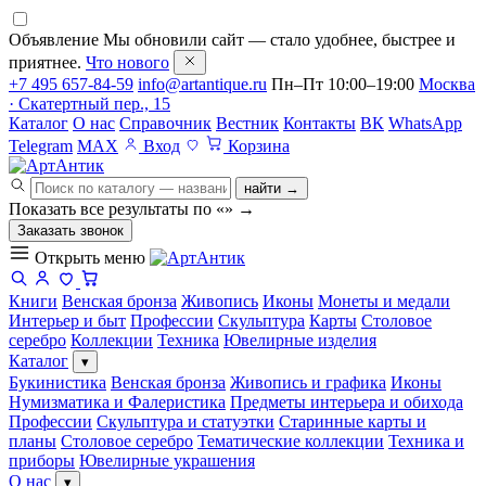
Объявление
Мы обновили сайт — стало удобнее, быстрее и
приятнее.
Что нового
+7 495 657-84-59
info@artantique.ru
Пн–Пт 10:00–19:00
Москва
· Скатертный пер., 15
Каталог
О нас
Справочник
Вестник
Контакты
ВК
WhatsApp
Telegram
MAX
Вход
Корзина
найти →
Показать все результаты по «
»
→
Заказать звонок
Открыть меню
Книги
Венская бронза
Живопись
Иконы
Монеты и медали
Интерьер и быт
Профессии
Скульптура
Карты
Столовое
серебро
Коллекции
Техника
Ювелирные изделия
Каталог
▾
Букинистика
Венская бронза
Живопись и графика
Иконы
Нумизматика и Фалеристика
Предметы интерьера и обихода
Профессии
Скульптура и статуэтки
Старинные карты и
планы
Столовое серебро
Тематические коллекции
Техника и
приборы
Ювелирные украшения
О нас
▾