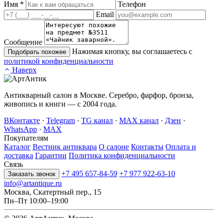
Имя
*
Телефон
Email
Сообщение
Нажимая кнопку, вы соглашаетесь с
Подобрать похожее
политикой конфиденциальности
Наверх
Антикварный салон в Москве. Серебро, фарфор, бронза,
живопись и книги — с 2004 года.
ВКонтакте
·
Telegram
·
TG канал
·
MAX канал
·
Дзен
·
WhatsApp
·
MAX
Покупателям
Каталог
Вестник антиквара
О салоне
Контакты
Оплата и
доставка
Гарантии
Политика конфиденциальности
Связь
+7 495 657-84-59
+7 977 922-63-10
Заказать звонок
info@artantique.ru
Москва, Скатертный пер., 15
Пн–Пт 10:00–19:00