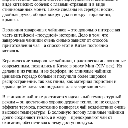
виде китайских собачек с глазами-стразами и в виде
стилизованных монет. Также сделаны из серебра: носик,
двойная ручка, ободок вокруг дна и вокруг горловины,
крышка.
Эволюция заварочных чайников – это довольно интересная
часть китайской «посудной» истории. Дело в том, что
заварочные чайники очень сильно зависят от способа
приготовления чая – а способ этот в Китае постоянно
менялся.
Керамические заварочные чайники, практически аналогичные
современным, появились в Китае в эпоху Мин (XIV век). Их
делали и из глины, и из фарфора, но глиняные чайники
ценились гораздо больше и получили более широкое
распространение, так как глина, как материал пористый и
«дышащий» идеально подходит для заваривания чая.
В глиняном чайнике достигается идеальный температурный
режим – он достаточно хорошо держит тепло, но не создает
эффекта термоса, постоянно подвергая чай воздействию очень
высокой температуры. В холодную погоду глиняные чайники
долго сохраняют тепло, а в жару – предохраняют чай от
скисания, обеспечивая к нему доступ воздуха.