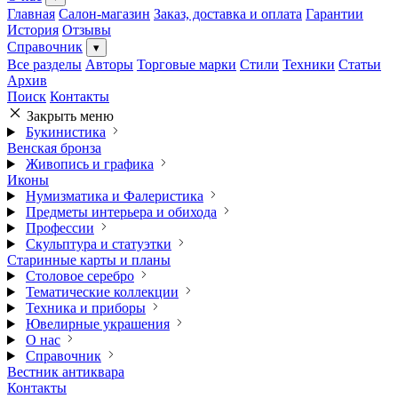
Главная
Салон-магазин
Заказ, доставка и оплата
Гарантии
История
Отзывы
Справочник
▾
Все разделы
Авторы
Торговые марки
Стили
Техники
Статьи
Архив
Поиск
Контакты
Закрыть меню
Букинистика
Венская бронза
Живопись и графика
Иконы
Нумизматика и Фалеристика
Предметы интерьера и обихода
Профессии
Скульптура и статуэтки
Старинные карты и планы
Столовое серебро
Тематические коллекции
Техника и приборы
Ювелирные украшения
О нас
Справочник
Вестник антиквара
Контакты