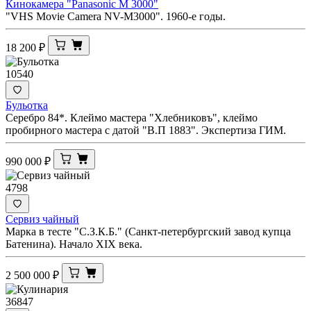
Кинокамера "Panasonic M 3000"
"VHS Movie Camera NV-M3000". 1960-е годы.
18 200
₽
10540
Бульотка
Серебро 84*. Клеймо мастера "Хлебниковъ", клеймо
пробирного мастера с датой "В.П 1883". Экспертиза ГИМ.
990 000
₽
4798
Сервиз чайный
Марка в тесте "С.З.К.Б." (Санкт-петербургский завод купца
Батенина). Начало XIX века.
2 500 000
₽
36847