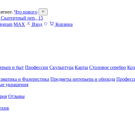
ятнее.
Что нового
 Скатертный пер., 15
legram
MAX
Вход
Корзина
ерьер и быт
Профессии
Скульптура
Карты
Столовое серебро
Кол
зматика и Фалеристика
Предметы интерьера и обихода
Професс
ые украшения
рия
Отзывы
рхив