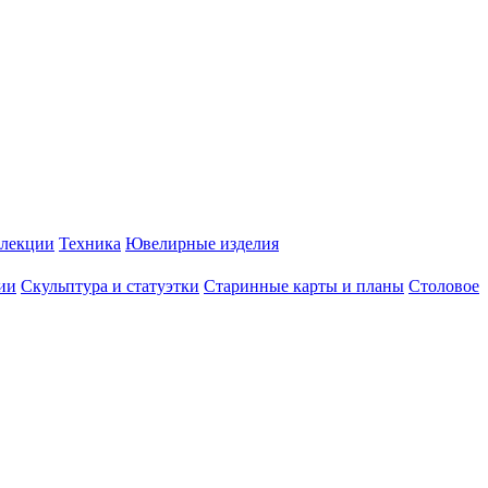
лекции
Техника
Ювелирные изделия
ии
Скульптура и статуэтки
Старинные карты и планы
Столовое