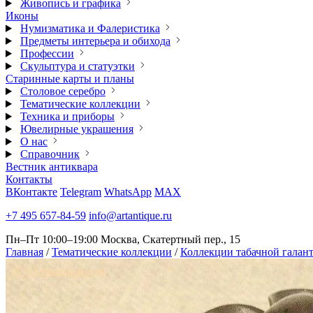
Живопись и графика
Иконы
Нумизматика и Фалеристика
Предметы интерьера и обихода
Профессии
Скульптура и статуэтки
Старинные карты и планы
Столовое серебро
Тематические коллекции
Техника и приборы
Ювелирные украшения
О нас
Справочник
Вестник антиквара
Контакты
ВКонтакте
Telegram
WhatsApp
MAX
+7 495 657-84-59
info@artantique.ru
Пн–Пт 10:00–19:00
Москва, Скатертный пер., 15
Главная
/
Тематические коллекции
/
Коллекции табачной галан