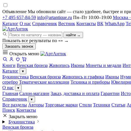
Объявление
Мы обновили сайт — стало удобнее, быстрее и при
+7 495 657-84-59
info@artantique.ru
Пн–Пт 10:00–19:00
Москва ·
Каталог
О нас
Справочник
Вестник
Контакты
ВК
WhatsApp
Te
найти →
Показать все результаты по «
»
→
Заказать звонок
Открыть меню
Книги
Венская бронза
Живопись
Иконы
Монеты и медали
Инт
Каталог
▾
Букинистика
Венская бронза
Живопись и графика
Иконы
Нуми
серебро
Тематические коллекции
Техника и приборы
Ювелирн
О нас
▾
Главная
Салон-магазин
Заказ, доставка и оплата
Гарантии
Исто
Справочник
▾
Все разделы
Авторы
Торговые марки
Стили
Техники
Статьи
А
Поиск
Контакты
Закрыть меню
Букинистика
Венская бронза