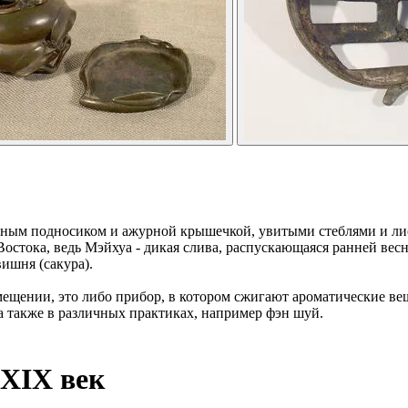
ьным подносиком и ажурной крышечкой, увитыми стеблями и ли
остока, ведь Мэйхуа - дикая слива, распускающаяся ранней весн
ишня (сакура).
ещении, это либо прибор, в котором сжигают ароматические вещ
 также в различных практиках, например фэн шуй.
XIX век