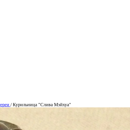
тереи
/
Курильница "Слива Мэйхуа"