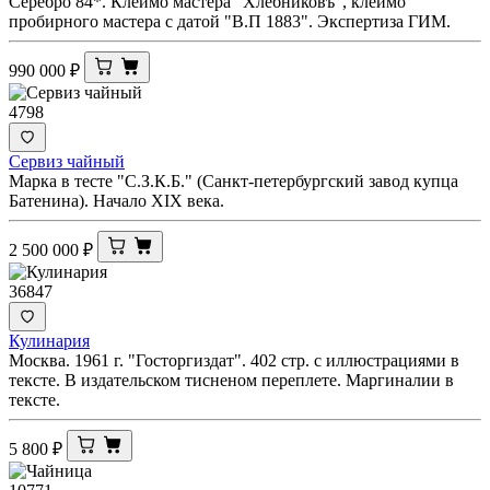
Серебро 84*. Клеймо мастера "Хлебниковъ", клеймо
пробирного мастера с датой "В.П 1883". Экспертиза ГИМ.
990 000
₽
4798
Сервиз чайный
Марка в тесте "С.З.К.Б." (Санкт-петербургский завод купца
Батенина). Начало XIX века.
2 500 000
₽
36847
Кулинария
Москва. 1961 г. "Госторгиздат". 402 стр. с иллюстрациями в
тексте. В издательском тисненом переплете. Маргиналии в
тексте.
5 800
₽