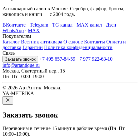
Антикварный салон в Москве. Серебро, фарфор, бронза,
живопись и книги — с 2004 года.
ВКонтакте
·
Telegram
·
TG канал
·
MAX канал
·
Дзен
·
WhatsApp
·
MAX
Покупателям
Каталог
Вестник антиквара
О салоне
Контакты
Оплата и
доставка
Гарантии
Политика конфиденциальности
Связь
+7 495 657-84-59
+7 977 922-63-10
Заказать звонок
info@artantique.ru
Москва, Скатертный пер., 15
Пн–Пт 10:00–19:00
© 2026 АртАнтик. Москва.
YA·METRIKA
Заказать
звонок
Перезвоним в течение 15 минут в рабочее время (Пн–Пт
10:00–19:00).