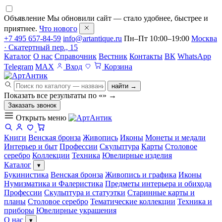
Объявление
Мы обновили сайт — стало удобнее, быстрее и
приятнее.
Что нового
+7 495 657-84-59
info@artantique.ru
Пн–Пт 10:00–19:00
Москва
· Скатертный пер., 15
Каталог
О нас
Справочник
Вестник
Контакты
ВК
WhatsApp
Telegram
MAX
Вход
Корзина
найти →
Показать все результаты по «
»
→
Заказать звонок
Открыть меню
Книги
Венская бронза
Живопись
Иконы
Монеты и медали
Интерьер и быт
Профессии
Скульптура
Карты
Столовое
серебро
Коллекции
Техника
Ювелирные изделия
Каталог
▾
Букинистика
Венская бронза
Живопись и графика
Иконы
Нумизматика и Фалеристика
Предметы интерьера и обихода
Профессии
Скульптура и статуэтки
Старинные карты и
планы
Столовое серебро
Тематические коллекции
Техника и
приборы
Ювелирные украшения
О нас
▾