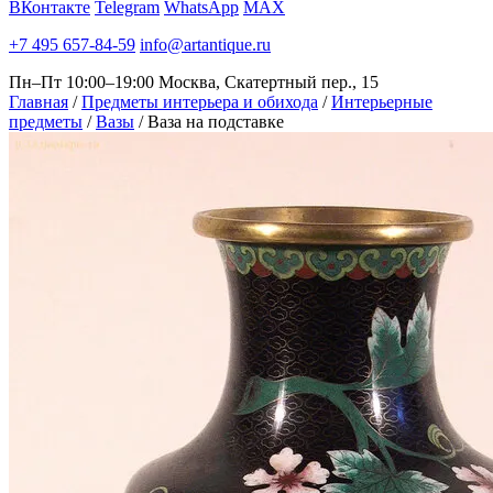
ВКонтакте
Telegram
WhatsApp
MAX
+7 495 657-84-59
info@artantique.ru
Пн–Пт 10:00–19:00
Москва, Скатертный пер., 15
Главная
/
Предметы интерьера и обихода
/
Интерьерные
предметы
/
Вазы
/
Ваза на подставке