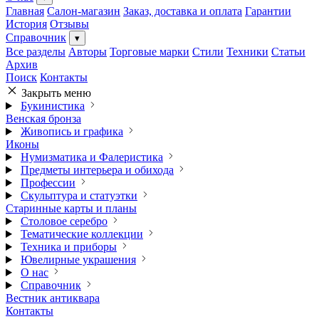
Главная
Салон-магазин
Заказ, доставка и оплата
Гарантии
История
Отзывы
Справочник
▾
Все разделы
Авторы
Торговые марки
Стили
Техники
Статьи
Архив
Поиск
Контакты
Закрыть меню
Букинистика
Венская бронза
Живопись и графика
Иконы
Нумизматика и Фалеристика
Предметы интерьера и обихода
Профессии
Скульптура и статуэтки
Старинные карты и планы
Столовое серебро
Тематические коллекции
Техника и приборы
Ювелирные украшения
О нас
Справочник
Вестник антиквара
Контакты