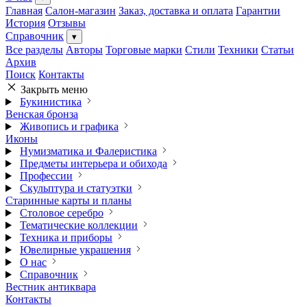
Главная
Салон-магазин
Заказ, доставка и оплата
Гарантии
История
Отзывы
Справочник
▾
Все разделы
Авторы
Торговые марки
Стили
Техники
Статьи
Архив
Поиск
Контакты
Закрыть меню
Букинистика
Венская бронза
Живопись и графика
Иконы
Нумизматика и Фалеристика
Предметы интерьера и обихода
Профессии
Скульптура и статуэтки
Старинные карты и планы
Столовое серебро
Тематические коллекции
Техника и приборы
Ювелирные украшения
О нас
Справочник
Вестник антиквара
Контакты