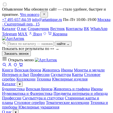
Объявление
Мы обновили сайт — стало удобнее, быстрее и
приятнее.
Что нового
+7 495 657-84-59
info@artantique.ru
Пн–Пт 10:00–19:00
Москва
· Скатертный пер., 15
Каталог
О нас
Справочник
Вестник
Контакты
ВК
WhatsApp
Telegram
MAX
Вход
Корзина
найти →
Показать все результаты по «
»
→
Заказать звонок
Открыть меню
Книги
Венская бронза
Живопись
Иконы
Монеты и медали
Интерьер и быт
Профессии
Скульптура
Карты
Столовое
серебро
Коллекции
Техника
Ювелирные изделия
Каталог
▾
Букинистика
Венская бронза
Живопись и графика
Иконы
Нумизматика и Фалеристика
Предметы интерьера и обихода
Профессии
Скульптура и статуэтки
Старинные карты и
планы
Столовое серебро
Тематические коллекции
Техника и
приборы
Ювелирные украшения
О нас
▾