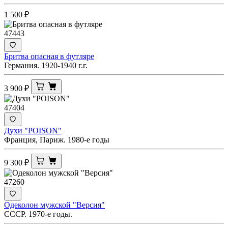
1 500
₽
47443
Бритва опасная в футляре
Германия. 1920-1940 г.г.
3 900
₽
47404
Духи "POISON"
Франция, Париж. 1980-е годы
9 300
₽
47260
Одеколон мужской "Версия"
СССР. 1970-е годы.