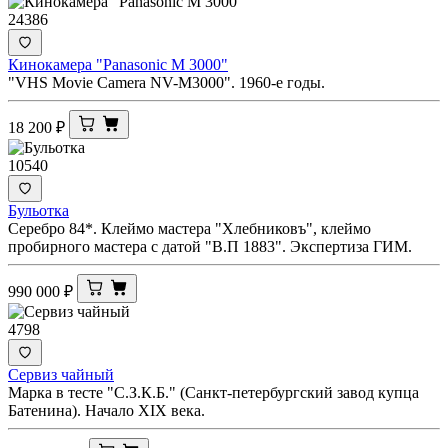
24386
Кинокамера "Panasonic M 3000"
"VHS Movie Camera NV-M3000". 1960-е годы.
18 200
₽
10540
Бульотка
Серебро 84*. Клеймо мастера "Хлебниковъ", клеймо
пробирного мастера с датой "В.П 1883". Экспертиза ГИМ.
990 000
₽
4798
Сервиз чайный
Марка в тесте "С.З.К.Б." (Санкт-петербургский завод купца
Батенина). Начало XIX века.