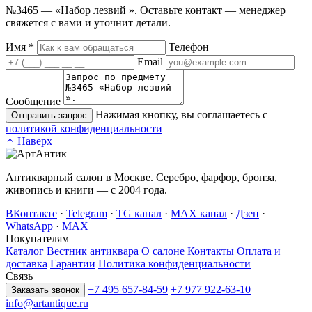
№3465 — «Набор лезвий ». Оставьте контакт — менеджер
свяжется с вами и уточнит детали.
Имя
*
Телефон
Email
Сообщение
Нажимая кнопку, вы соглашаетесь с
Отправить запрос
политикой конфиденциальности
Наверх
Антикварный салон в Москве. Серебро, фарфор, бронза,
живопись и книги — с 2004 года.
ВКонтакте
·
Telegram
·
TG канал
·
MAX канал
·
Дзен
·
WhatsApp
·
MAX
Покупателям
Каталог
Вестник антиквара
О салоне
Контакты
Оплата и
доставка
Гарантии
Политика конфиденциальности
Связь
+7 495 657-84-59
+7 977 922-63-10
Заказать звонок
info@artantique.ru