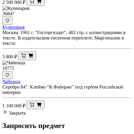
2 500 000
₽
36847
Кулинария
Москва. 1961 г. "Госторгиздат". 402 стр. с иллюстрациями в
тексте. В издательском тисненом переплете. Маргиналии в
тексте.
5 800
₽
10771
Чайница
Серебро 84". Клеймо "К.Фаберже" под гербом Российской
империи
1 100 000
₽
Закрыть
Запросить
предмет