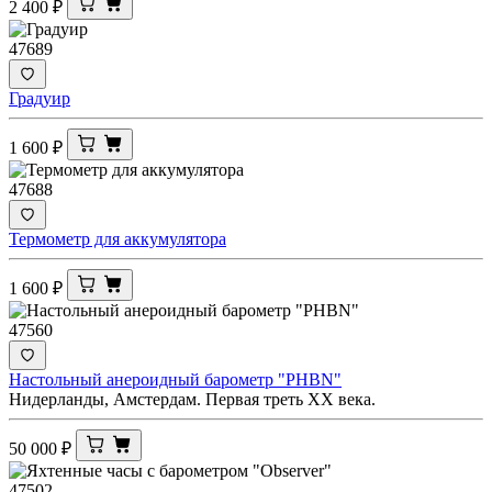
2 400
₽
47689
Градуир
1 600
₽
47688
Термометр для аккумулятора
1 600
₽
47560
Настольный анероидный барометр "PHBN"
Нидерланды, Амстердам. Первая треть XX века.
50 000
₽
47502