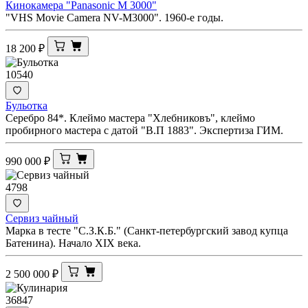
Кинокамера "Panasonic M 3000"
"VHS Movie Camera NV-M3000". 1960-е годы.
18 200
₽
10540
Бульотка
Серебро 84*. Клеймо мастера "Хлебниковъ", клеймо
пробирного мастера с датой "В.П 1883". Экспертиза ГИМ.
990 000
₽
4798
Сервиз чайный
Марка в тесте "С.З.К.Б." (Санкт-петербургский завод купца
Батенина). Начало XIX века.
2 500 000
₽
36847