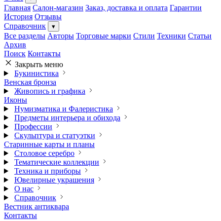
Главная
Салон-магазин
Заказ, доставка и оплата
Гарантии
История
Отзывы
Справочник
▾
Все разделы
Авторы
Торговые марки
Стили
Техники
Статьи
Архив
Поиск
Контакты
Закрыть меню
Букинистика
Венская бронза
Живопись и графика
Иконы
Нумизматика и Фалеристика
Предметы интерьера и обихода
Профессии
Скульптура и статуэтки
Старинные карты и планы
Столовое серебро
Тематические коллекции
Техника и приборы
Ювелирные украшения
О нас
Справочник
Вестник антиквара
Контакты