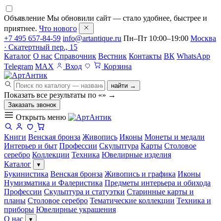
Объявление
Мы обновили сайт — стало удобнее, быстрее и
приятнее.
Что нового
+7 495 657-84-59
info@artantique.ru
Пн–Пт 10:00–19:00
Москва
· Скатертный пер., 15
Каталог
О нас
Справочник
Вестник
Контакты
ВК
WhatsApp
Telegram
MAX
Вход
Корзина
найти →
Показать все результаты по «
»
→
Заказать звонок
Открыть меню
Книги
Венская бронза
Живопись
Иконы
Монеты и медали
Интерьер и быт
Профессии
Скульптура
Карты
Столовое
серебро
Коллекции
Техника
Ювелирные изделия
Каталог
▾
Букинистика
Венская бронза
Живопись и графика
Иконы
Нумизматика и Фалеристика
Предметы интерьера и обихода
Профессии
Скульптура и статуэтки
Старинные карты и
планы
Столовое серебро
Тематические коллекции
Техника и
приборы
Ювелирные украшения
О нас
▾