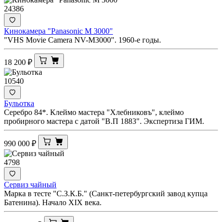
24386
Кинокамера "Panasonic M 3000"
"VHS Movie Camera NV-M3000". 1960-е годы.
18 200
₽
10540
Бульотка
Серебро 84*. Клеймо мастера "Хлебниковъ", клеймо
пробирного мастера с датой "В.П 1883". Экспертиза ГИМ.
990 000
₽
4798
Сервиз чайный
Марка в тесте "С.З.К.Б." (Санкт-петербургский завод купца
Батенина). Начало XIX века.