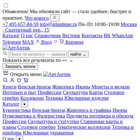
Объявление
Мы обновили сайт — стало удобнее, быстрее и
приятнее.
Что нового
+7 495 657-84-59
info@artantique.ru
Пн–Пт 10:00–19:00
Москва
· Скатертный пер., 15
Каталог
О нас
Справочник
Вестник
Контакты
ВК
WhatsApp
Telegram
MAX
Вход
Корзина
найти →
Показать все результаты по «
»
→
Заказать звонок
Открыть меню
Книги
Венская бронза
Живопись
Иконы
Монеты и медали
Интерьер и быт
Профессии
Скульптура
Карты
Столовое
серебро
Коллекции
Техника
Ювелирные изделия
Каталог
▾
Букинистика
Венская бронза
Живопись и графика
Иконы
Нумизматика и Фалеристика
Предметы интерьера и обихода
Профессии
Скульптура и статуэтки
Старинные карты и
планы
Столовое серебро
Тематические коллекции
Техника и
приборы
Ювелирные украшения
О нас
▾