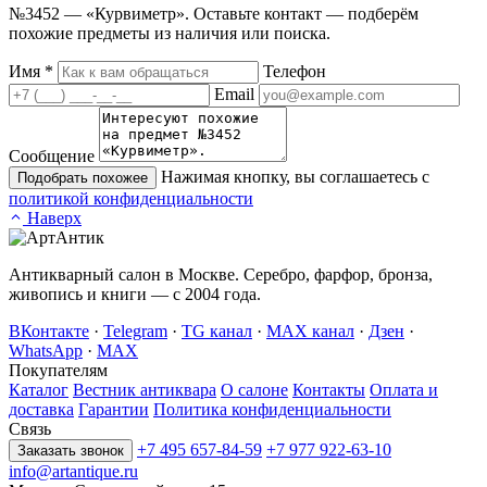
№3452 — «Курвиметр». Оставьте контакт — подберём
похожие предметы из наличия или поиска.
Имя
*
Телефон
Email
Сообщение
Нажимая кнопку, вы соглашаетесь с
Подобрать похожее
политикой конфиденциальности
Наверх
Антикварный салон в Москве. Серебро, фарфор, бронза,
живопись и книги — с 2004 года.
ВКонтакте
·
Telegram
·
TG канал
·
MAX канал
·
Дзен
·
WhatsApp
·
MAX
Покупателям
Каталог
Вестник антиквара
О салоне
Контакты
Оплата и
доставка
Гарантии
Политика конфиденциальности
Связь
+7 495 657-84-59
+7 977 922-63-10
Заказать звонок
info@artantique.ru