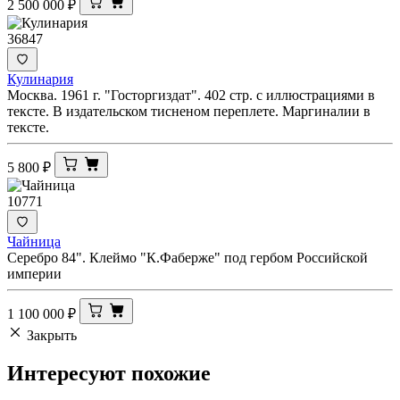
2 500 000
₽
36847
Кулинария
Москва. 1961 г. "Госторгиздат". 402 стр. с иллюстрациями в
тексте. В издательском тисненом переплете. Маргиналии в
тексте.
5 800
₽
10771
Чайница
Серебро 84". Клеймо "К.Фаберже" под гербом Российской
империи
1 100 000
₽
Закрыть
Интересуют
похожие