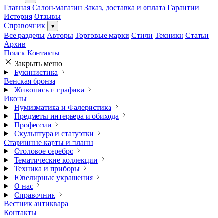
Главная
Салон-магазин
Заказ, доставка и оплата
Гарантии
История
Отзывы
Справочник
▾
Все разделы
Авторы
Торговые марки
Стили
Техники
Статьи
Архив
Поиск
Контакты
Закрыть меню
Букинистика
Венская бронза
Живопись и графика
Иконы
Нумизматика и Фалеристика
Предметы интерьера и обихода
Профессии
Скульптура и статуэтки
Старинные карты и планы
Столовое серебро
Тематические коллекции
Техника и приборы
Ювелирные украшения
О нас
Справочник
Вестник антиквара
Контакты