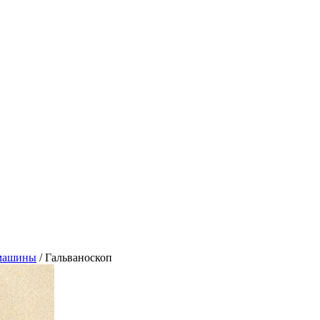
 машины
/
Гальваноскоп