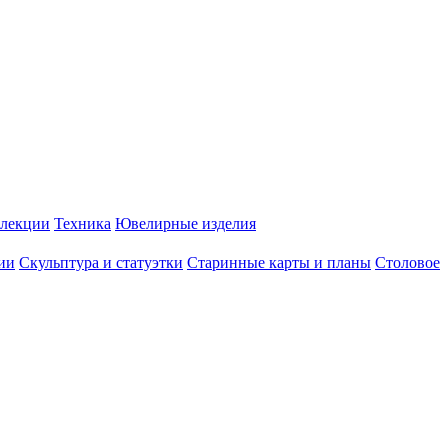
лекции
Техника
Ювелирные изделия
ии
Скульптура и статуэтки
Старинные карты и планы
Столовое