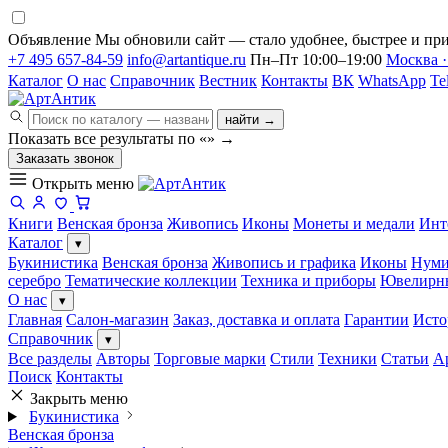
Объявление
Мы обновили сайт — стало удобнее, быстрее и при
+7 495 657-84-59
info@artantique.ru
Пн–Пт 10:00–19:00
Москва ·
Каталог
О нас
Справочник
Вестник
Контакты
ВК
WhatsApp
Te
найти →
Показать все результаты по «
»
→
Заказать звонок
Открыть меню
Книги
Венская бронза
Живопись
Иконы
Монеты и медали
Инт
Каталог
▾
Букинистика
Венская бронза
Живопись и графика
Иконы
Нуми
серебро
Тематические коллекции
Техника и приборы
Ювелирн
О нас
▾
Главная
Салон-магазин
Заказ, доставка и оплата
Гарантии
Исто
Справочник
▾
Все разделы
Авторы
Торговые марки
Стили
Техники
Статьи
А
Поиск
Контакты
Закрыть меню
Букинистика
Венская бронза