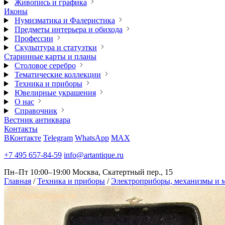
Живопись и графика
Иконы
Нумизматика и Фалеристика
Предметы интерьера и обихода
Профессии
Скульптура и статуэтки
Старинные карты и планы
Столовое серебро
Тематические коллекции
Техника и приборы
Ювелирные украшения
О нас
Справочник
Вестник антиквара
Контакты
ВКонтакте
Telegram
WhatsApp
MAX
+7 495 657-84-59
info@artantique.ru
Пн–Пт 10:00–19:00
Москва, Скатертный пер., 15
Главная
/
Техника и приборы
/
Электроприборы, механизмы и