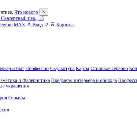
ятнее.
Что нового
 Скатертный пер., 15
legram
MAX
Вход
Корзина
ерьер и быт
Профессии
Скульптура
Карты
Столовое серебро
Кол
зматика и Фалеристика
Предметы интерьера и обихода
Професс
ые украшения
рия
Отзывы
рхив