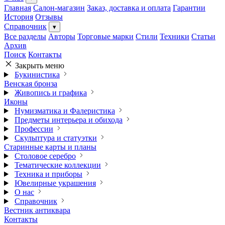
Главная
Салон-магазин
Заказ, доставка и оплата
Гарантии
История
Отзывы
Справочник
▾
Все разделы
Авторы
Торговые марки
Стили
Техники
Статьи
Архив
Поиск
Контакты
Закрыть меню
Букинистика
Венская бронза
Живопись и графика
Иконы
Нумизматика и Фалеристика
Предметы интерьера и обихода
Профессии
Скульптура и статуэтки
Старинные карты и планы
Столовое серебро
Тематические коллекции
Техника и приборы
Ювелирные украшения
О нас
Справочник
Вестник антиквара
Контакты