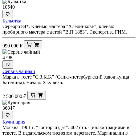
10540
Бульотка
Серебро 84*. Клеймо мастера "Хлебниковъ", клеймо
пробирного мастера с датой "В.П 1883". Экспертиза ГИМ.
990 000
₽
4798
Сервиз чайный
Марка в тесте "С.З.К.Б." (Санкт-петербургский завод купца
Батенина). Начало XIX века.
2 500 000
₽
36847
Кулинария
Москва. 1961 г. "Госторгиздат". 402 стр. с иллюстрациями в
тексте. В издательском тисненом переплете. Маргиналии в