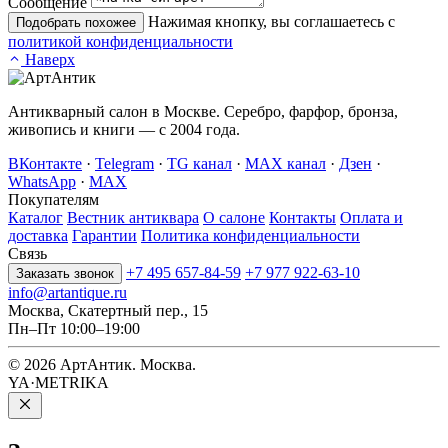
Сообщение
Нажимая кнопку, вы соглашаетесь с
Подобрать похожее
политикой конфиденциальности
Наверх
Антикварный салон в Москве. Серебро, фарфор, бронза,
живопись и книги — с 2004 года.
ВКонтакте
·
Telegram
·
TG канал
·
MAX канал
·
Дзен
·
WhatsApp
·
MAX
Покупателям
Каталог
Вестник антиквара
О салоне
Контакты
Оплата и
доставка
Гарантии
Политика конфиденциальности
Связь
+7 495 657-84-59
+7 977 922-63-10
Заказать звонок
info@artantique.ru
Москва, Скатертный пер., 15
Пн–Пт 10:00–19:00
© 2026 АртАнтик. Москва.
YA·METRIKA