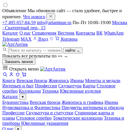
Объявление
Мы обновили сайт — стало удобнее, быстрее и
приятнее.
Что нового
+7 495 657-84-59
info@artantique.ru
Пн–Пт 10:00–19:00
Москва
· Скатертный пер., 15
Каталог
О нас
Справочник
Вестник
Контакты
ВК
WhatsApp
Telegram
MAX
Вход
Корзина
найти →
Показать все результаты по «
»
→
Заказать звонок
Открыть меню
Книги
Венская бронза
Живопись
Иконы
Монеты и медали
Интерьер и быт
Профессии
Скульптура
Карты
Столовое
серебро
Коллекции
Техника
Ювелирные изделия
Каталог
▾
Букинистика
Венская бронза
Живопись и графика
Иконы
Нумизматика и Фалеристика
Предметы интерьера и обихода
Профессии
Скульптура и статуэтки
Старинные карты и
планы
Столовое серебро
Тематические коллекции
Техника и
приборы
Ювелирные украшения
О нас
▾