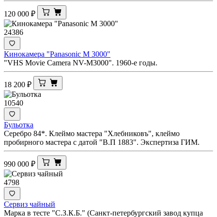
120 000
₽
24386
Кинокамера "Panasonic M 3000"
"VHS Movie Camera NV-M3000". 1960-е годы.
18 200
₽
10540
Бульотка
Серебро 84*. Клеймо мастера "Хлебниковъ", клеймо
пробирного мастера с датой "В.П 1883". Экспертиза ГИМ.
990 000
₽
4798
Сервиз чайный
Марка в тесте "С.З.К.Б." (Санкт-петербургский завод купца