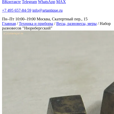
ВКонтакте
Telegram
WhatsApp
MAX
+7 495 657-84-59
info@artantique.ru
Пн–Пт 10:00–19:00
Москва, Скатертный пер., 15
Главная
/
Техника и приборы
/
Весы, разновесы, меры
/
Набор
разновесов "Нюрнбергский"