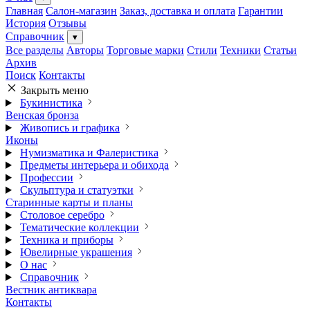
Главная
Салон-магазин
Заказ, доставка и оплата
Гарантии
История
Отзывы
Справочник
▾
Все разделы
Авторы
Торговые марки
Стили
Техники
Статьи
Архив
Поиск
Контакты
Закрыть меню
Букинистика
Венская бронза
Живопись и графика
Иконы
Нумизматика и Фалеристика
Предметы интерьера и обихода
Профессии
Скульптура и статуэтки
Старинные карты и планы
Столовое серебро
Тематические коллекции
Техника и приборы
Ювелирные украшения
О нас
Справочник
Вестник антиквара
Контакты