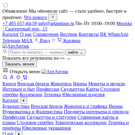
Объявление
Мы обновили сайт — стало удобнее, быстрее и
приятнее.
Что нового
+7 495 657-84-59
info@artantique.ru
Пн–Пт 10:00–19:00
Москва
· Скатертный пер., 15
Каталог
О нас
Справочник
Вестник
Контакты
ВК
WhatsApp
Telegram
MAX
Вход
Корзина
найти →
Показать все результаты по «
»
→
Заказать звонок
Открыть меню
Книги
Венская бронза
Живопись
Иконы
Монеты и медали
Интерьер и быт
Профессии
Скульптура
Карты
Столовое
серебро
Коллекции
Техника
Ювелирные изделия
Каталог
▾
Букинистика
Венская бронза
Живопись и графика
Иконы
Нумизматика и Фалеристика
Предметы интерьера и обихода
Профессии
Скульптура и статуэтки
Старинные карты и
планы
Столовое серебро
Тематические коллекции
Техника и
приборы
Ювелирные украшения
О нас
▾