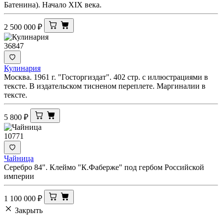
Батенина). Начало XIX века.
2 500 000
₽
36847
Кулинария
Москва. 1961 г. "Госторгиздат". 402 стр. с иллюстрациями в
тексте. В издательском тисненом переплете. Маргиналии в
тексте.
5 800
₽
10771
Чайница
Серебро 84". Клеймо "К.Фаберже" под гербом Российской
империи
1 100 000
₽
Закрыть