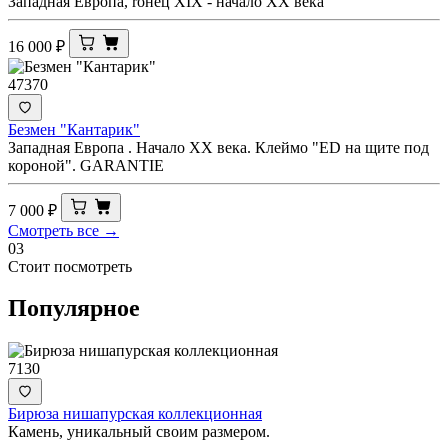
Западная Европа, rонец XIX - начало XX века
16 000
₽
47370
Безмен "Кантарик"
Западная Европа . Начало ХХ века. Клеймо "ED на щите под
короной". GARANTIE
7 000
₽
Смотреть все →
03
Стоит посмотреть
Популярное
7130
Бирюза нишапурская коллекционная
Камень, уникальный своим размером.