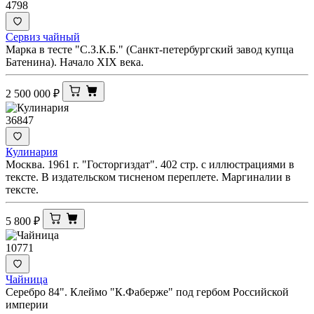
4798
Сервиз чайный
Марка в тесте "С.З.К.Б." (Санкт-петербургский завод купца
Батенина). Начало XIX века.
2 500 000
₽
36847
Кулинария
Москва. 1961 г. "Госторгиздат". 402 стр. с иллюстрациями в
тексте. В издательском тисненом переплете. Маргиналии в
тексте.
5 800
₽
10771
Чайница
Серебро 84". Клеймо "К.Фаберже" под гербом Российской
империи