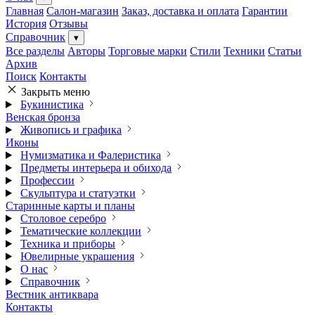
Главная
Салон-магазин
Заказ, доставка и оплата
Гарантии
История
Отзывы
Справочник
▾
Все разделы
Авторы
Торговые марки
Стили
Техники
Статьи
Архив
Поиск
Контакты
Закрыть меню
Букинистика
Венская бронза
Живопись и графика
Иконы
Нумизматика и Фалеристика
Предметы интерьера и обихода
Профессии
Скульптура и статуэтки
Старинные карты и планы
Столовое серебро
Тематические коллекции
Техника и приборы
Ювелирные украшения
О нас
Справочник
Вестник антиквара
Контакты