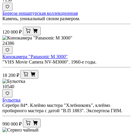
Бирюза нишапурская коллекционная
Камень, уникальный своим размером.
120 000
₽
24386
Кинокамера "Panasonic M 3000"
"VHS Movie Camera NV-M3000". 1960-е годы.
18 200
₽
10540
Бульотка
Серебро 84*. Клеймо мастера "Хлебниковъ", клеймо
пробирного мастера с датой "В.П 1883". Экспертиза ГИМ.
990 000
₽