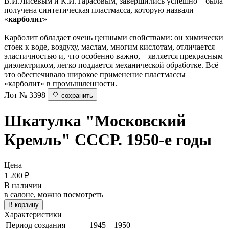
В.И.Лисевым и К.И.Тарасовым, завершились успешно – была
получена синтетическая пластмасса, которую назвали
«
карболит
»
Карболит обладает очень ценными свойствами: он химически
стоек к воде, воздуху, маслам, многим кислотам, отличается
эластичностью и, что особенно важно, – является прекрасным
диэлектриком, легко поддается механической обработке. Всё
это обеспечивало широкое применение пластмассы
«карболит» в промышленности.
Лот № 3398
сохранить
Шкатулка "Московский
Кремль"
СССР. 1950-е годы
Цена
1 200
₽
В наличии
в салоне, можно посмотреть
В корзину
Характеристики
Период создания
1945 – 1950