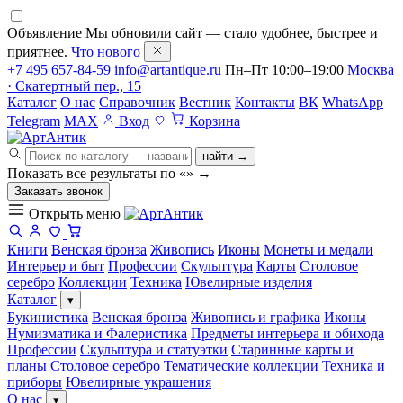
Объявление
Мы обновили сайт — стало удобнее, быстрее и
приятнее.
Что нового
+7 495 657-84-59
info@artantique.ru
Пн–Пт 10:00–19:00
Москва
· Скатертный пер., 15
Каталог
О нас
Справочник
Вестник
Контакты
ВК
WhatsApp
Telegram
MAX
Вход
Корзина
найти →
Показать все результаты по «
»
→
Заказать звонок
Открыть меню
Книги
Венская бронза
Живопись
Иконы
Монеты и медали
Интерьер и быт
Профессии
Скульптура
Карты
Столовое
серебро
Коллекции
Техника
Ювелирные изделия
Каталог
▾
Букинистика
Венская бронза
Живопись и графика
Иконы
Нумизматика и Фалеристика
Предметы интерьера и обихода
Профессии
Скульптура и статуэтки
Старинные карты и
планы
Столовое серебро
Тематические коллекции
Техника и
приборы
Ювелирные украшения
О нас
▾